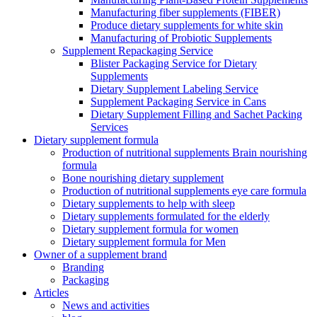
Manufacturing fiber supplements (FIBER)
Produce dietary supplements for white skin
Manufacturing of Probiotic Supplements
Supplement Repackaging Service
Blister Packaging Service for Dietary
Supplements​
Dietary Supplement Labeling Service
Supplement Packaging Service in Cans
Dietary Supplement Filling and Sachet Packing
Services
Dietary supplement formula
Production of nutritional supplements Brain nourishing
formula
Bone nourishing dietary supplement
Production of nutritional supplements eye care formula
Dietary supplements to help with sleep
Dietary supplements formulated for the elderly
Dietary supplement formula for women
Dietary supplement formula for Men
Owner of a supplement brand
Branding
Packaging
Articles
News and activities