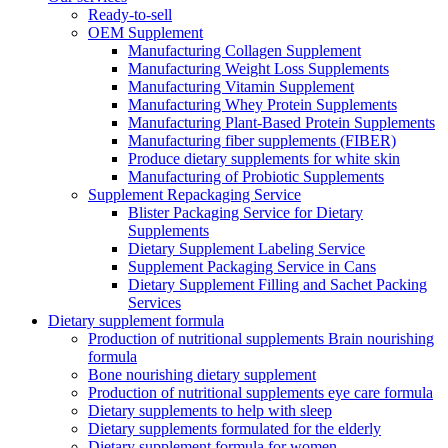
Ready-to-sell
OEM Supplement
Manufacturing Collagen Supplement
Manufacturing Weight Loss Supplements
Manufacturing Vitamin Supplement
Manufacturing Whey Protein Supplements
Manufacturing Plant-Based Protein Supplements
Manufacturing fiber supplements (FIBER)
Produce dietary supplements for white skin
Manufacturing of Probiotic Supplements
Supplement Repackaging Service
Blister Packaging Service for Dietary
Supplements​
Dietary Supplement Labeling Service
Supplement Packaging Service in Cans
Dietary Supplement Filling and Sachet Packing
Services
Dietary supplement formula
Production of nutritional supplements Brain nourishing
formula
Bone nourishing dietary supplement
Production of nutritional supplements eye care formula
Dietary supplements to help with sleep
Dietary supplements formulated for the elderly
Dietary supplement formula for women