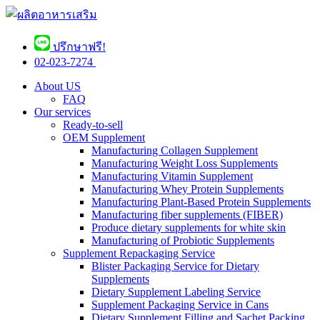
ปรึกษาฟรี!
02-023-7274 ​
About US
FAQ
Our services
Ready-to-sell
OEM Supplement
Manufacturing Collagen Supplement
Manufacturing Weight Loss Supplements
Manufacturing Vitamin Supplement
Manufacturing Whey Protein Supplements
Manufacturing Plant-Based Protein Supplements
Manufacturing fiber supplements (FIBER)
Produce dietary supplements for white skin
Manufacturing of Probiotic Supplements
Supplement Repackaging Service
Blister Packaging Service for Dietary
Supplements​
Dietary Supplement Labeling Service
Supplement Packaging Service in Cans
Dietary Supplement Filling and Sachet Packing