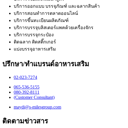
บริการออกแบบ บรรจุภัณฑ์ และฉลากสินค้า
บริการสอนทำการตลาดออนไลน์
บริการขึ้นทะเบียนผลิตภัณฑ์
บริการบรรจุบลิสเตอร์แพคด้วยเครื่องจักร
บริการบรรจุกระป๋อง
ติดฉลาก ติดสติ๊กเกอร์
แบ่งบรรจุอาหารเสริม
ปรึกษา/ทำแบรนด์อาหารเสริม
02-023-7274​
065-536-5155
​080-392-8111
(Customer Consultant)​
maydi@s-milesgroup.com
ติดตามข่าวสาร