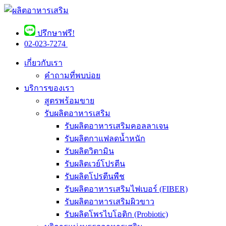
ปรึกษาฟรี!
02-023-7274 ​
เกี่ยวกับเรา
คำถามที่พบบ่อย
บริการของเรา
สูตรพร้อมขาย
รับผลิตอาหารเสริม
รับผลิตอาหารเสริมคอลลาเจน
รับผลิตกาแฟลดน้ำหนัก
รับผลิตวิตามิน
รับผลิตเวย์โปรตีน
รับผลิตโปรตีนพืช
รับผลิตอาหารเสริมไฟเบอร์ (FIBER)
รับผลิตอาหารเสริมผิวขาว
รับผลิตโพรไบโอติก (Probiotic)