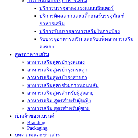
บริการแบ่งบรรจุอาหารเสริม
บริการบรรจุยาลงแผงแบบบลิสเตอร์
บริการติดฉลากและสติ๊กเกอร์บรรจุภัณฑ์
อาหารเสริม
บริการรับบรรจุอาหารเสริมในกระป๋อง
รับบรรจุอาหารเสริม และรับแพ็คอาหารเสริม
ลงซอง
สูตรอาหารเสริม
อาหารเสริมสูตรบำรุงสมอง
อาหารเสริมสูตรบำรุงกระดูก
อาหารเสริมสูตรบำรุงสายตา
อาหารเสริมสูตรช่วยการนอนหลับ
อาหารเสริมสูตรสำหรับผู้สูงอายุ
อาหารเสริม สูตรสำหรับผู้หญิง
อาหารเสริม สูตรสำหรับผู้ชาย
เป็นเจ้าของแบรนด์
Branding
Packaging
บทความและข่าวสาร