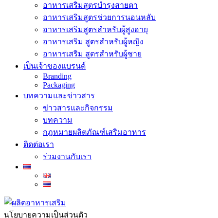
อาหารเสริมสูตรบำรุงสายตา
อาหารเสริมสูตรช่วยการนอนหลับ
อาหารเสริมสูตรสำหรับผู้สูงอายุ
อาหารเสริม สูตรสำหรับผู้หญิง
อาหารเสริม สูตรสำหรับผู้ชาย
เป็นเจ้าของแบรนด์
Branding
Packaging
บทความและข่าวสาร
ข่าวสารและกิจกรรม
บทความ
กฎหมายผลิตภัณฑ์เสริมอาหาร
ติดต่อเรา
ร่วมงานกับเรา
นโยบายความเป็นส่วนตัว