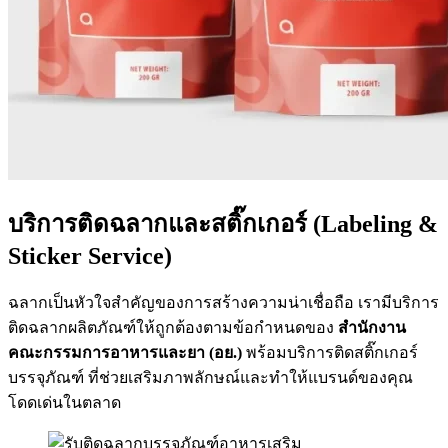
บริการติดฉลากและสติ๊กเกอร์ (Labeling &
Sticker Service)
ฉลากเป็นหัวใจสำคัญของการสร้างความน่าเชื่อถือ เรามีบริการ
ติดฉลากผลิตภัณฑ์ให้ถูกต้องตามข้อกำหนดของ
สำนักงาน
คณะกรรมการอาหารและยา (อย.)
พร้อมบริการติดสติ๊กเกอร์
บรรจุภัณฑ์ ที่ช่วยเสริมภาพลักษณ์และทำให้แบรนด์ของคุณ
โดดเด่นในตลาด