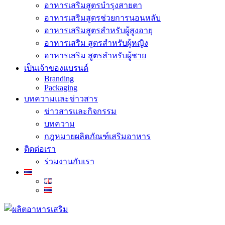
อาหารเสริมสูตรบำรุงสายตา
อาหารเสริมสูตรช่วยการนอนหลับ
อาหารเสริมสูตรสำหรับผู้สูงอายุ
อาหารเสริม สูตรสำหรับผู้หญิง
อาหารเสริม สูตรสำหรับผู้ชาย
เป็นเจ้าของแบรนด์
Branding
Packaging
บทความและข่าวสาร
ข่าวสารและกิจกรรม
บทความ
กฎหมายผลิตภัณฑ์เสริมอาหาร
ติดต่อเรา
ร่วมงานกับเรา