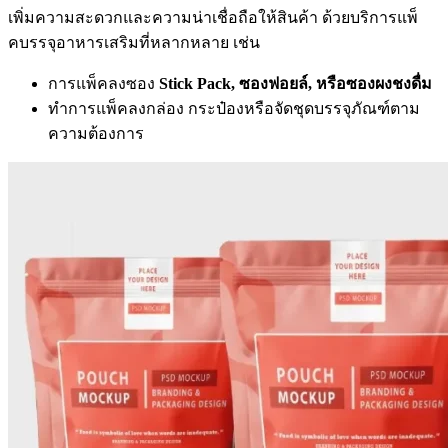
เพิ่มความสะดวกและความน่าเชื่อถือให้สินค้า ด้วยบริการแพ็
คบรรจุอาหารเสริมที่หลากหลาย เช่น
การแพ็คลงซอง
Stick Pack, ซองฟอยล์, หรือซองผงชงดื่ม
ทำการแพ็คลงกล่อง กระป๋องหรือจัดชุดบรรจุภัณฑ์ตาม
ความต้องการ