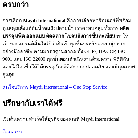
ครบกว่า
การเลือก
Maydi International
คือการเลือกพาร์ทเนอร์ที่พร้อม
ดูแลคุณตั้งแต่ต้นน้ำจนถึงปลายน้ำ เราครอบคลุมทั้งการ
ผลิต
บรรจุ แพ็ค ออกแบบ ติดฉลาก ไปจนถึงการขึ้นทะเบียน
ทำให้
เจ้าของแบรนด์มั่นใจได้ว่าสินค้าทุกชิ้นจะพร้อมออกสู่ตลาด
อย่างมืออาชีพ ตามมาตรฐานสากล ทั้ง GHPs, HACCP, ISO
9001 และ ISO 22000 ทุกขั้นตอนดำเนินงานด้วยความพิถีพิถัน
และใส่ใจ เพื่อให้ได้บรรจุภัณฑ์ที่สะอาด ปลอดภัย และมีคุณภาพ
สูงสุด
สนใจบริการ Maydi International – One Stop Service
ปรึกษากับเราได้ฟรี
เริ่มต้นความสำเร็จให้ธุรกิจของคุณที่ Maydi International
ติดต่อเรา