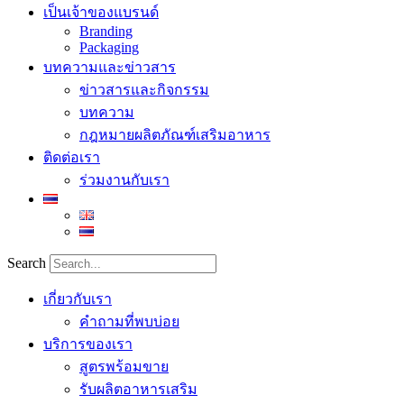
เป็นเจ้าของแบรนด์
Branding
Packaging
บทความและข่าวสาร
ข่าวสารและกิจกรรม
บทความ
กฎหมายผลิตภัณฑ์เสริมอาหาร
ติดต่อเรา
ร่วมงานกับเรา
Search
เกี่ยวกับเรา
คำถามที่พบบ่อย
บริการของเรา
สูตรพร้อมขาย
รับผลิตอาหารเสริม