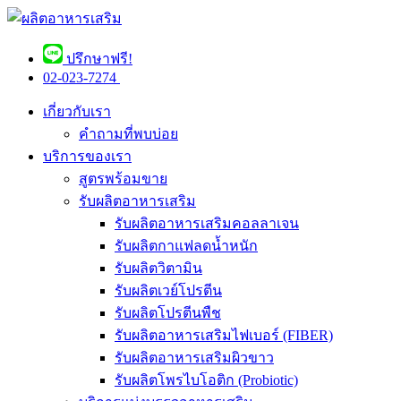
ปรึกษาฟรี!
02-023-7274 ​
เกี่ยวกับเรา
คำถามที่พบบ่อย
บริการของเรา
สูตรพร้อมขาย
รับผลิตอาหารเสริม
รับผลิตอาหารเสริมคอลลาเจน
รับผลิตกาแฟลดน้ำหนัก
รับผลิตวิตามิน
รับผลิตเวย์โปรตีน
รับผลิตโปรตีนพืช
รับผลิตอาหารเสริมไฟเบอร์ (FIBER)
รับผลิตอาหารเสริมผิวขาว
รับผลิตโพรไบโอติก (Probiotic)