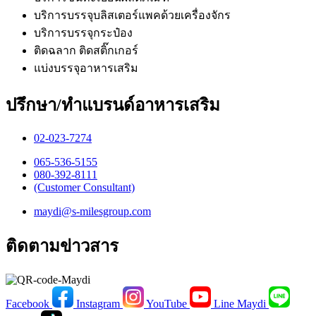
บริการบรรจุบลิสเตอร์แพคด้วยเครื่องจักร
บริการบรรจุกระป๋อง
ติดฉลาก ติดสติ๊กเกอร์
แบ่งบรรจุอาหารเสริม
ปรึกษา/ทำแบรนด์อาหารเสริม
02-023-7274​
065-536-5155
​080-392-8111
(Customer Consultant)​
maydi@s-milesgroup.com
ติดตามข่าวสาร
Facebook
Instagram
YouTube
Line Maydi