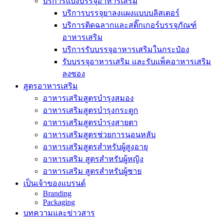
บริการแบ่งบรรจุอาหารเสริม
บริการบรรจุยาลงแผงแบบบลิสเตอร์
บริการติดฉลากและสติ๊กเกอร์บรรจุภัณฑ์
อาหารเสริม
บริการรับบรรจุอาหารเสริมในกระป๋อง
รับบรรจุอาหารเสริม และรับแพ็คอาหารเสริม
ลงซอง
สูตรอาหารเสริม
อาหารเสริมสูตรบำรุงสมอง
อาหารเสริมสูตรบำรุงกระดูก
อาหารเสริมสูตรบำรุงสายตา
อาหารเสริมสูตรช่วยการนอนหลับ
อาหารเสริมสูตรสำหรับผู้สูงอายุ
อาหารเสริม สูตรสำหรับผู้หญิง
อาหารเสริม สูตรสำหรับผู้ชาย
เป็นเจ้าของแบรนด์
Branding
Packaging
บทความและข่าวสาร