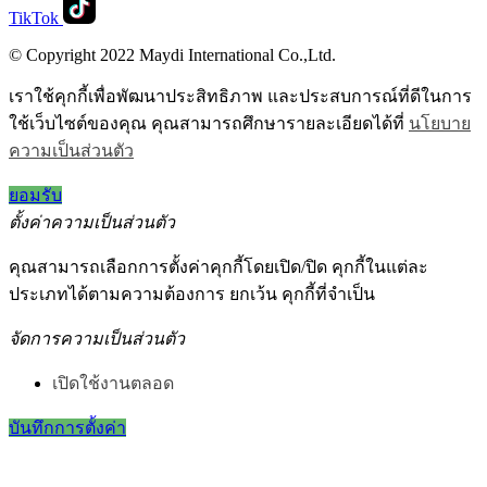
TikTok
© Copyright 2022 Maydi International Co.,Ltd.
เราใช้คุกกี้เพื่อพัฒนาประสิทธิภาพ และประสบการณ์ที่ดีในการ
ใช้เว็บไซต์ของคุณ คุณสามารถศึกษารายละเอียดได้ที่
นโยบาย
ความเป็นส่วนตัว
ยอมรับ
ตั้งค่าความเป็นส่วนตัว
คุณสามารถเลือกการตั้งค่าคุกกี้โดยเปิด/ปิด คุกกี้ในแต่ละ
ประเภทได้ตามความต้องการ ยกเว้น คุกกี้ที่จำเป็น
จัดการความเป็นส่วนตัว
เปิดใช้งานตลอด
บันทึกการตั้งค่า