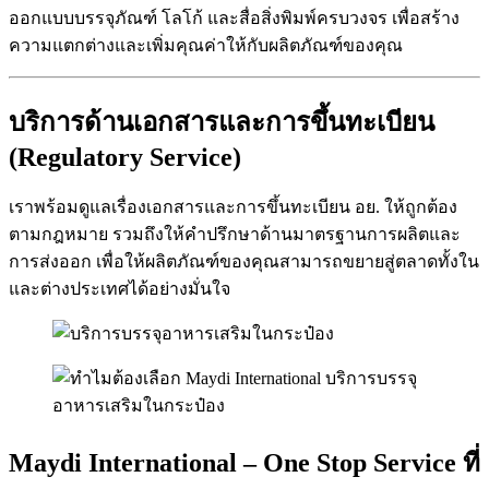
ออกแบบบรรจุภัณฑ์ โลโก้ และสื่อสิ่งพิมพ์ครบวงจร เพื่อสร้าง
ความแตกต่างและเพิ่มคุณค่าให้กับผลิตภัณฑ์ของคุณ
บริการด้านเอกสารและการขึ้นทะเบียน
(Regulatory Service)
เราพร้อมดูแลเรื่องเอกสารและการขึ้นทะเบียน อย. ให้ถูกต้อง
ตามกฎหมาย รวมถึงให้คำปรึกษาด้านมาตรฐานการผลิตและ
การส่งออก เพื่อให้ผลิตภัณฑ์ของคุณสามารถขยายสู่ตลาดทั้งใน
และต่างประเทศได้อย่างมั่นใจ
Maydi International – One Stop Service ที่