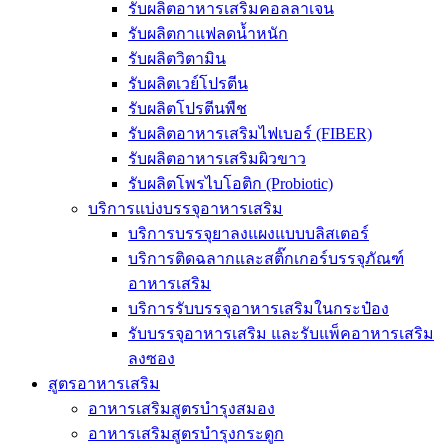
รับผลิตอาหารเสริมคอลลาเจน
รับผลิตกาแฟลดน้ำหนัก
รับผลิตวิตามิน
รับผลิตเวย์โปรตีน
รับผลิตโปรตีนพืช
รับผลิตอาหารเสริมไฟเบอร์ (FIBER)
รับผลิตอาหารเสริมผิวขาว
รับผลิตโพรไบโอติก (Probiotic)
บริการแบ่งบรรจุอาหารเสริม
บริการบรรจุยาลงแผงแบบบลิสเตอร์
บริการติดฉลากและสติ๊กเกอร์บรรจุภัณฑ์
อาหารเสริม
บริการรับบรรจุอาหารเสริมในกระป๋อง
รับบรรจุอาหารเสริม และรับแพ็คอาหารเสริม
ลงซอง
สูตรอาหารเสริม
อาหารเสริมสูตรบำรุงสมอง
อาหารเสริมสูตรบำรุงกระดูก