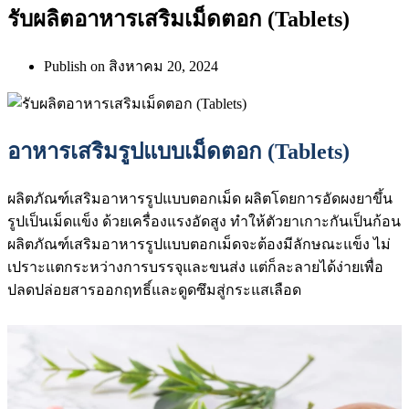
รับผลิตอาหารเสริมเม็ดตอก (Tablets)
Publish on
สิงหาคม 20, 2024
อาหารเสริมรูปแบบเม็ดตอก (Tablets)
ผลิตภัณฑ์เสริมอาหารรูปแบบตอกเม็ด ผลิตโดยการอัดผงยาขึ้น
รูปเป็นเม็ดแข็ง ด้วยเครื่องแรงอัดสูง ทำให้ตัวยาเกาะกันเป็นก้อน
ผลิตภัณฑ์เสริมอาหารรูปแบบตอกเม็ดจะต้องมีลักษณะแข็ง ไม่
เปราะแตกระหว่างการบรรจุและขนส่ง แต่ก็ละลายได้ง่ายเพื่อ
ปลดปล่อยสารออกฤทธิ์และดูดซึมสู่กระแสเลือด