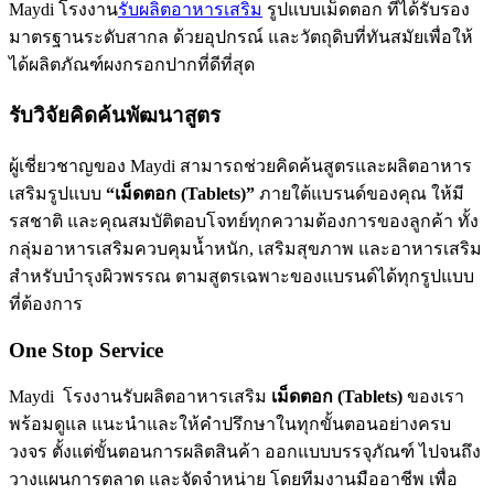
Maydi โรงงาน
รับผลิตอาหารเสริม
รูปแบบเม็ดตอก ที่ได้รับรอง
มาตรฐานระดับสากล ด้วยอุปกรณ์ และวัตถุดิบที่ทันสมัยเพื่อให้
ได้ผลิตภัณฑ์ผงกรอกปากที่ดีที่สุด
รับวิจัยคิดค้นพัฒนาสูตร
ผู้เชี่ยวชาญของ Maydi สามารถช่วยคิดค้นสูตรและผลิตอาหาร
เสริมรูปแบบ
“เม็ดตอก (Tablets)”
ภายใต้แบรนด์ของคุณ ให้มี
รสชาติ และคุณสมบัติตอบโจทย์ทุกความต้องการของลูกค้า ทั้ง
กลุ่มอาหารเสริมควบคุมน้ำหนัก, เสริมสุขภาพ และอาหารเสริม
สำหรับบำรุงผิวพรรณ ตามสูตรเฉพาะของแบรนด์ได้ทุกรูปแบบ
ที่ต้องการ
One Stop Service
Maydi โรงงานรับผลิตอาหารเสริม
เม็ดตอก (Tablets)
ของเรา
พร้อมดูแล แนะนำและให้คำปรึกษาในทุกขั้นตอนอย่างครบ
วงจร ตั้งแต่ขั้นตอนการผลิตสินค้า ออกแบบบรรจุภัณฑ์ ไปจนถึง
วางแผนการตลาด และจัดจำหน่าย โดยทีมงานมืออาชีพ เพื่อ