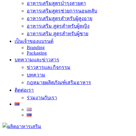
อาหารเสริมสูตรบำรุงสายตา
อาหารเสริมสูตรช่วยการนอนหลับ
อาหารเสริมสูตรสำหรับผู้สูงอายุ
อาหารเสริม สูตรสำหรับผู้หญิง
อาหารเสริม สูตรสำหรับผู้ชาย
เป็นเจ้าของแบรนด์
Branding
Packaging
บทความและข่าวสาร
ข่าวสารและกิจกรรม
บทความ
กฎหมายผลิตภัณฑ์เสริมอาหาร
ติดต่อเรา
ร่วมงานกับเรา