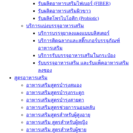
รับผลิตอาหารเสริมไฟเบอร์ (FIBER)
รับผลิตอาหารเสริมผิวขาว
รับผลิตโพรไบโอติก (Probiotic)
บริการแบ่งบรรจุอาหารเสริม
บริการบรรจุยาลงแผงแบบบลิสเตอร์
บริการติดฉลากและสติ๊กเกอร์บรรจุภัณฑ์
อาหารเสริม
บริการรับบรรจุอาหารเสริมในกระป๋อง
รับบรรจุอาหารเสริม และรับแพ็คอาหารเสริม
ลงซอง
สูตรอาหารเสริม
อาหารเสริมสูตรบำรุงสมอง
อาหารเสริมสูตรบำรุงกระดูก
อาหารเสริมสูตรบำรุงสายตา
อาหารเสริมสูตรช่วยการนอนหลับ
อาหารเสริมสูตรสำหรับผู้สูงอายุ
อาหารเสริม สูตรสำหรับผู้หญิง
อาหารเสริม สูตรสำหรับผู้ชาย