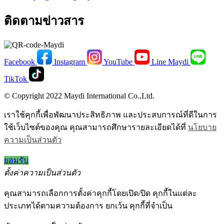
ติดตามข่าวสาร
Facebook
Instagram
YouTube
Line Maydi
TikTok
© Copyright 2022 Maydi International Co.,Ltd.
เราใช้คุกกี้เพื่อพัฒนาประสิทธิภาพ และประสบการณ์ที่ดีในการ
ใช้เว็บไซต์ของคุณ คุณสามารถศึกษารายละเอียดได้ที่
นโยบาย
ความเป็นส่วนตัว
ยอมรับ
ตั้งค่าความเป็นส่วนตัว
คุณสามารถเลือกการตั้งค่าคุกกี้โดยเปิด/ปิด คุกกี้ในแต่ละ
ประเภทได้ตามความต้องการ ยกเว้น คุกกี้ที่จำเป็น