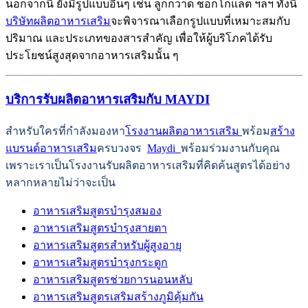
นอกจากนี้ ยังมีรูปแบบอื่นๆ เช่น ลูกกวาด ช็อกโกแลต ฯลฯ ทั้งนี้
บริษัทผลิตอาหารเสริม
จะพิจารณาเลือกรูปแบบที่เหมาะสมกับ
ปริมาณ และประเภทของสารสำคัญ เพื่อให้ผู้บริโภคได้รับ
ประโยชน์สูงสุดจากอาหารเสริมนั้น ๆ
บริการรับผลิตอาหารเสริมกับ MAYDI
สำหรับใครที่กำลังมองหา
โรงงานผลิตอาหารเสริม
พร้อม
สร้าง
แบรนด์อาหารเสริม
ครบวงจร
Maydi
พร้อมร่วมงานกับคุณ
เพราะเราเป็นโรงงานรับผลิตอาหารเสริมที่คิดค้นสูตรได้อย่าง
หลากหลายไม่ว่าจะเป็น
อาหารเสริมสูตรบำรุงสมอง
อาหารเสริมสูตรบำรุงสายตา
อาหารเสริมสูตรสำหรับผู้สูงอายุ
อาหารเสริมสูตรบำรุงกระดูก
อาหารเสริมสูตรช่วยการนอนหลับ
อาหารเสริมสูตรเสริมสร้างภูมิคุ้มกัน