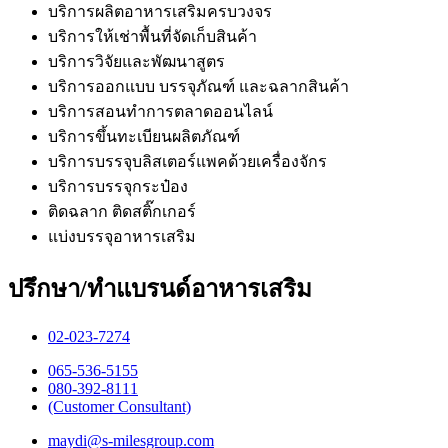
บริการผลิตอาหารเสริมครบวงจร
บริการให้เช่าพื้นที่จัดเก็บสินค้า
บริการวิจัยและพัฒนาสูตร
บริการออกแบบ บรรจุภัณฑ์ และฉลากสินค้า
บริการสอนทำการตลาดออนไลน์
บริการขึ้นทะเบียนผลิตภัณฑ์
บริการบรรจุบลิสเตอร์แพคด้วยเครื่องจักร
บริการบรรจุกระป๋อง
ติดฉลาก ติดสติ๊กเกอร์
แบ่งบรรจุอาหารเสริม
ปรึกษา/ทำแบรนด์อาหารเสริม
02-023-7274​
065-536-5155
​080-392-8111
(Customer Consultant)​
maydi@s-milesgroup.com