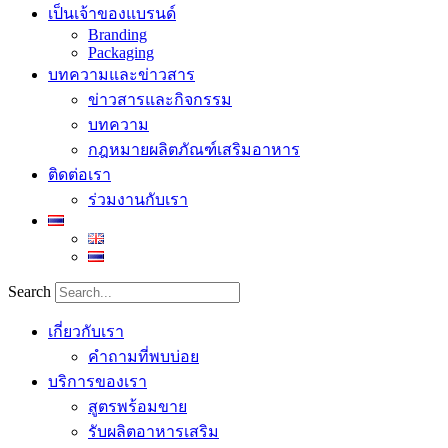
เป็นเจ้าของแบรนด์
Branding
Packaging
บทความและข่าวสาร
ข่าวสารและกิจกรรม
บทความ
กฎหมายผลิตภัณฑ์เสริมอาหาร
ติดต่อเรา
ร่วมงานกับเรา
Search
เกี่ยวกับเรา
คำถามที่พบบ่อย
บริการของเรา
สูตรพร้อมขาย
รับผลิตอาหารเสริม