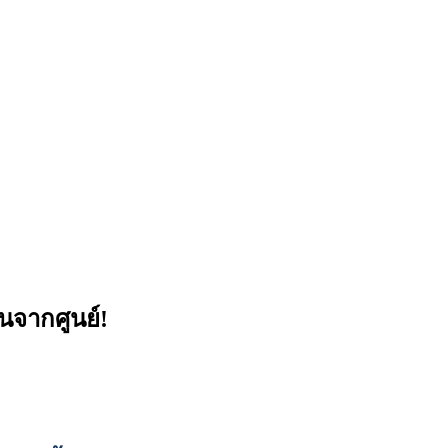
้นจากศูนย์!