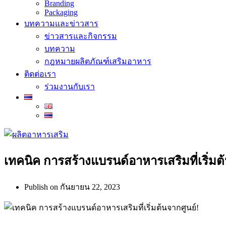
Branding
Packaging
บทความและข่าวสาร
ข่าวสารและกิจกรรม
บทความ
กฎหมายผลิตภัณฑ์เสริมอาหาร
ติดต่อเรา
ร่วมงานกับเรา
เทคนิค การสร้างแบรนด์อาหารเสริมที่เริ่มต
Publish on
กันยายน 22, 2023