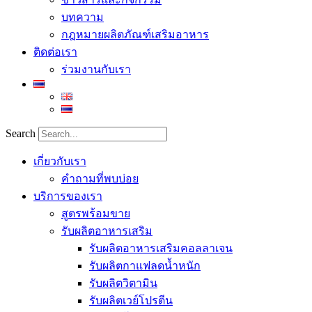
บทความ
กฎหมายผลิตภัณฑ์เสริมอาหาร
ติดต่อเรา
ร่วมงานกับเรา
Search
เกี่ยวกับเรา
คำถามที่พบบ่อย
บริการของเรา
สูตรพร้อมขาย
รับผลิตอาหารเสริม
รับผลิตอาหารเสริมคอลลาเจน
รับผลิตกาแฟลดน้ำหนัก
รับผลิตวิตามิน
รับผลิตเวย์โปรตีน