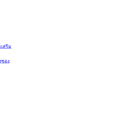
เสริม
ลงซอง