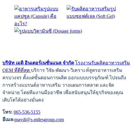
บริษัท เมดิ อินเตอร์เนชั่นแนล จำกัด
โรงงานรับผลิตอาหารเสริม
OEM ที่ดีที่สุด
บริการ วิจัย-พัฒนา-วิเคราะห์สูตรอาหารเสริม
ครบวงจร ตั้งแต่ขั้นตอนการผลิต ออกแบบบรรจุภัณฑ์ ไปจนถึง
การสร้างแบรนด์อาหารเสริม วางแผนการตลาด และจัด
จำหน่าย โดยทีมงานมืออาชีพ เพื่อสนับสนุนให้ธุรกิจของคุณ
เติบโตได้อย่างมั่นคง
โทร:
065-536-5155
อีเมล:
maydi@s-milesgroup.com