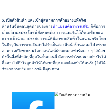
5. เปิดตัวสินค้า และเข้าสู่สนามการค้าอย่างแท้จริง!
สำหรับขั้นตอนสุดท้ายของการ
ทำแบรนด์อาหารเสริม
ก็คือการ
เก็บเกี่ยวผลประโยชน์ทั้งหมดที่เราวางแผนกันไว้ตั้งแต่ขั้นตอน
แรก แล้วนำเอาประสบการณ์ที่มีมาขายสินค้าในสนามจริง โดย
ในปัจจุบันการขายสินค้าไม่จำเป็นต้องมีหน้าร้านเสมอไป เพราะ
สามารถเปิดขายบนโลกออนไลน์ผ่านแพลตฟอร์มต่าง ๆ ได้ด้วย
ดังนั้นสิ่งที่สำคัญที่สุดในขั้นตอนนี้ คือการทำโฆษณาอย่างไรให้
สื่อสารไปถึงใจลูกค้าให้ได้มากที่สุด และต้องทำให้คนรับรู้ให้ได้
ว่าอาหารเสริมของเราดี มีคุณภาพ