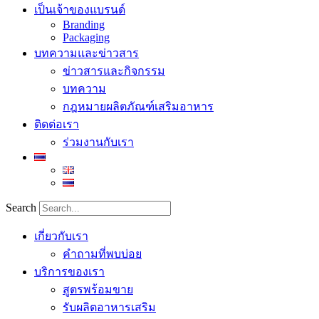
เป็นเจ้าของแบรนด์
Branding
Packaging
บทความและข่าวสาร
ข่าวสารและกิจกรรม
บทความ
กฎหมายผลิตภัณฑ์เสริมอาหาร
ติดต่อเรา
ร่วมงานกับเรา
Search
เกี่ยวกับเรา
คำถามที่พบบ่อย
บริการของเรา
สูตรพร้อมขาย
รับผลิตอาหารเสริม