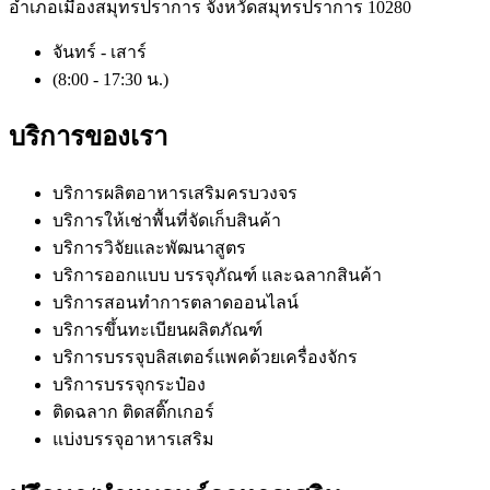
อำเภอเมืองสมุทรปราการ จังหวัดสมุทรปราการ 10280
จันทร์ - เสาร์
(8:00 - 17:30 น.)
บริการของเรา
บริการผลิตอาหารเสริมครบวงจร
บริการให้เช่าพื้นที่จัดเก็บสินค้า
บริการวิจัยและพัฒนาสูตร
บริการออกแบบ บรรจุภัณฑ์ และฉลากสินค้า
บริการสอนทำการตลาดออนไลน์
บริการขึ้นทะเบียนผลิตภัณฑ์
บริการบรรจุบลิสเตอร์แพคด้วยเครื่องจักร
บริการบรรจุกระป๋อง
ติดฉลาก ติดสติ๊กเกอร์
แบ่งบรรจุอาหารเสริม