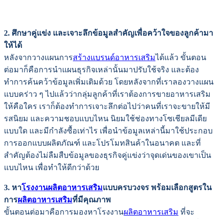
2. ศึกษาคู่แข่ง และเจาะลึกข้อมูลสำคัญเพื่อคว้าใจของลูกค้ามา
ให้ได้
หลังจากวางแผนการ
สร้างแบรนด์อาหารเสริม
ได้แล้ว ขั้นตอน
ต่อมาก็คือการนำแผนธุรกิจเหล่านั้นมาปรับใช้จริง และต้อง
ทำการค้นคว้าข้อมูลเพิ่มเติมด้วย โดยหลังจากที่เราลองวางแผน
แบบคร่าว ๆ ไปแล้วว่ากลุ่มลูกค้าที่เราต้องการขายอาหารเสริม
ให้คือใคร เราก็ต้องทำการเจาะลึกต่อไปว่าคนที่เราจะขายให้มี
รสนิยม และความชอบแบบไหน นิยมใช้ช่องทางโซเชียลมีเดีย
แบบใด และมีกำลังซื้อเท่าไร เพื่อนำข้อมูลเหล่านี้มาใช้ประกอบ
การออกแบบผลิตภัณฑ์ และโปรโมทสินค้าในอนาคต และที่
สำคัญต้องไม่ลืมสืบข้อมูลของธุรกิจคู่แข่งว่าจุดเด่นของเขาเป็น
แบบไหน เพื่อทำให้ดีกว่าด้วย
3. หา
โรงงานผลิตอาหารเสริม
แบบครบวงจร พร้อมเลือกสูตรใน
การ
ผลิตอาหารเสริม
ที่มีคุณภาพ
ขั้นตอนต่อมาคือการมองหาโรงงาน
ผลิตอาหารเสริม
ที่จะ