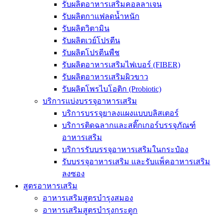
รับผลิตอาหารเสริมคอลลาเจน
รับผลิตกาแฟลดน้ำหนัก
รับผลิตวิตามิน
รับผลิตเวย์โปรตีน
รับผลิตโปรตีนพืช
รับผลิตอาหารเสริมไฟเบอร์ (FIBER)
รับผลิตอาหารเสริมผิวขาว
รับผลิตโพรไบโอติก (Probiotic)
บริการแบ่งบรรจุอาหารเสริม
บริการบรรจุยาลงแผงแบบบลิสเตอร์
บริการติดฉลากและสติ๊กเกอร์บรรจุภัณฑ์
อาหารเสริม
บริการรับบรรจุอาหารเสริมในกระป๋อง
รับบรรจุอาหารเสริม และรับแพ็คอาหารเสริม
ลงซอง
สูตรอาหารเสริม
อาหารเสริมสูตรบำรุงสมอง
อาหารเสริมสูตรบำรุงกระดูก