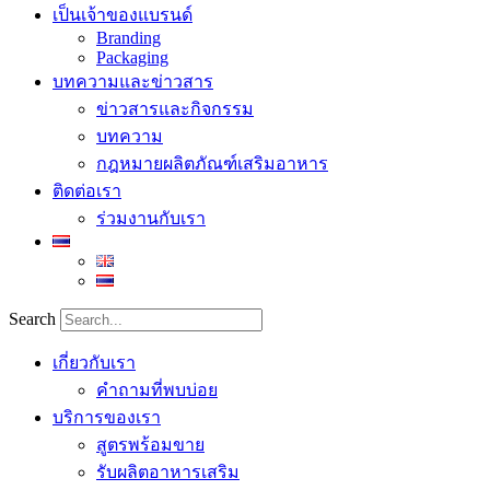
เป็นเจ้าของแบรนด์
Branding
Packaging
บทความและข่าวสาร
ข่าวสารและกิจกรรม
บทความ
กฎหมายผลิตภัณฑ์เสริมอาหาร
ติดต่อเรา
ร่วมงานกับเรา
Search
เกี่ยวกับเรา
คำถามที่พบบ่อย
บริการของเรา
สูตรพร้อมขาย
รับผลิตอาหารเสริม