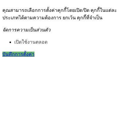
คุณสามารถเลือกการตั้งค่าคุกกี้โดยเปิด/ปิด คุกกี้ในแต่ละ
ประเภทได้ตามความต้องการ ยกเว้น คุกกี้ที่จำเป็น
จัดการความเป็นส่วนตัว
เปิดใช้งานตลอด
บันทึกการตั้งค่า