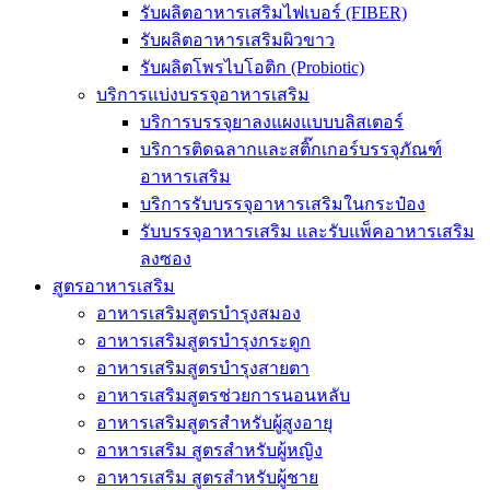
รับผลิตอาหารเสริมไฟเบอร์ (FIBER)
รับผลิตอาหารเสริมผิวขาว
รับผลิตโพรไบโอติก (Probiotic)
บริการแบ่งบรรจุอาหารเสริม
บริการบรรจุยาลงแผงแบบบลิสเตอร์
บริการติดฉลากและสติ๊กเกอร์บรรจุภัณฑ์
อาหารเสริม
บริการรับบรรจุอาหารเสริมในกระป๋อง
รับบรรจุอาหารเสริม และรับแพ็คอาหารเสริม
ลงซอง
สูตรอาหารเสริม
อาหารเสริมสูตรบำรุงสมอง
อาหารเสริมสูตรบำรุงกระดูก
อาหารเสริมสูตรบำรุงสายตา
อาหารเสริมสูตรช่วยการนอนหลับ
อาหารเสริมสูตรสำหรับผู้สูงอายุ
อาหารเสริม สูตรสำหรับผู้หญิง
อาหารเสริม สูตรสำหรับผู้ชาย