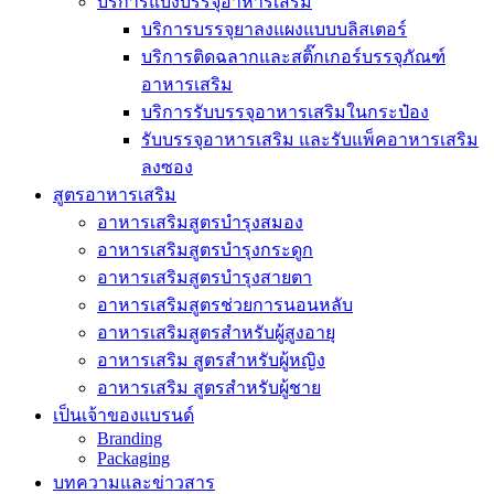
บริการแบ่งบรรจุอาหารเสริม
บริการบรรจุยาลงแผงแบบบลิสเตอร์
บริการติดฉลากและสติ๊กเกอร์บรรจุภัณฑ์
อาหารเสริม
บริการรับบรรจุอาหารเสริมในกระป๋อง
รับบรรจุอาหารเสริม และรับแพ็คอาหารเสริม
ลงซอง
สูตรอาหารเสริม
อาหารเสริมสูตรบำรุงสมอง
อาหารเสริมสูตรบำรุงกระดูก
อาหารเสริมสูตรบำรุงสายตา
อาหารเสริมสูตรช่วยการนอนหลับ
อาหารเสริมสูตรสำหรับผู้สูงอายุ
อาหารเสริม สูตรสำหรับผู้หญิง
อาหารเสริม สูตรสำหรับผู้ชาย
เป็นเจ้าของแบรนด์
Branding
Packaging
บทความและข่าวสาร