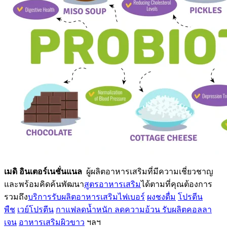
เมดิ อินเตอร์เนชั่นแนล
ผู้ผลิตอาหารเสริมที่มีความเชี่ยวชาญ
และพร้อมคิดค้นพัฒนา
สูตรอาหารเสริม
ได้ตามที่คุณต้องการ
รวมถึง
บริการรับผลิตอาหารเสริม
ไฟเบอร์
ผงชงดื่ม
โปรตีน
พืช
เวย์โปรตีน
กาแฟลดน้ำหนัก ลดความอ้วน
รับผลิตคอลลา
เจน
อาหารเสริมผิวขาว
ฯลฯ