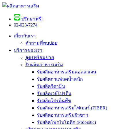
ปรึกษาฟรี!
02-023-7274 ​
เกี่ยวกับเรา
คำถามที่พบบ่อย
บริการของเรา
สูตรพร้อมขาย
รับผลิตอาหารเสริม
รับผลิตอาหารเสริมคอลลาเจน
รับผลิตกาแฟลดน้ำหนัก
รับผลิตวิตามิน
รับผลิตเวย์โปรตีน
รับผลิตโปรตีนพืช
รับผลิตอาหารเสริมไฟเบอร์ (FIBER)
รับผลิตอาหารเสริมผิวขาว
รับผลิตโพรไบโอติก (Probiotic)