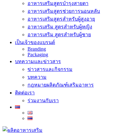
อาหารเสริมสูตรบำรุงสายตา
อาหารเสริมสูตรช่วยการนอนหลับ
อาหารเสริมสูตรสำหรับผู้สูงอายุ
อาหารเสริม สูตรสำหรับผู้หญิง
อาหารเสริม สูตรสำหรับผู้ชาย
เป็นเจ้าของแบรนด์
Branding
Packaging
บทความและข่าวสาร
ข่าวสารและกิจกรรม
บทความ
กฎหมายผลิตภัณฑ์เสริมอาหาร
ติดต่อเรา
ร่วมงานกับเรา