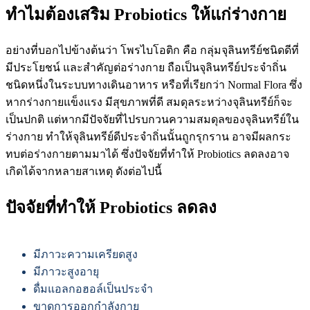
ทำไมต้องเสริม Probiotics ให้แก่ร่างกาย
อย่างที่บอกไปข้างต้นว่า โพรไบโอติก คือ กลุ่มจุลินทรีย์ชนิดดีที่
มีประโยชน์ และสำคัญต่อร่างกาย ถือเป็นจุลินทรีย์ประจำถิ่น
ชนิดหนึ่งในระบบทางเดินอาหาร หรือที่เรียกว่า Normal Flora ซึ่ง
หากร่างกายแข็งแรง มีสุขภาพที่ดี สมดุลระหว่างจุลินทรีย์ก็จะ
เป็นปกติ แต่หากมีปัจจัยที่ไปรบกวนความสมดุลของจุลินทรีย์ใน
ร่างกาย ทำให้จุลินทรีย์ดีประจำถิ่นนั้นถูกรุกราน อาจมีผลกระ
ทบต่อร่างกายตามมาได้ ซึ่งปัจจัยที่ทำให้ Probiotics ลดลงอาจ
เกิดได้จากหลายสาเหตุ ดังต่อไปนี้
ปัจจัยที่ทำให้ Probiotics ลดลง
มีภาวะความเครียดสูง
มีภาวะสูงอายุ
ดื่มแอลกอฮอล์เป็นประจำ
ขาดการออกกำลังกาย