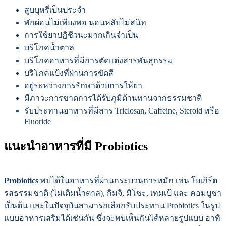
สูบบุหรี่เป็นประจำ
พักผ่อนไม่เพียงพอ นอนหลับไม่สนิท
การใช้ยาปฏิชีวนะมากเกินจำเป็น
บริโภคน้ำตาล
บริโภคอาหารที่มีการตัดแต่งสารพันธุกรรม
บริโภคแป้งที่ผ่านการขัดสี
อยู่ระหว่างการรักษาด้วยการให้ยา
มีภาวะการขาดการได้รับภูมิต้านทานจากธรรมชาติ
รับประทานอาหารที่มีสาร Triclosan, Caffeine, Steroid หรือ
Fluoride
แนะนำอาหารที่มี Probiotics
Probiotics
พบได้ในอาหารที่ผ่านกระบวนการหมัก เช่น โยเกิร์ต
รสธรรมชาติ (ไม่เติมน้ำตาล), กิมจิ, มิโซะ, เทมเป้ และ คอมบูชา
เป็นต้น และในปัจจุบันสามารถเลือกรับประทาน Probiotics ในรูป
แบบอาหารเสริมได้เช่นกัน ซึ่งจะพบเห็นกันได้หลายรูปแบบ อาทิ