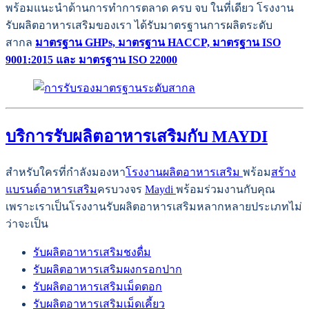
พร้อมแนะนำด้านการทำการตลาด ครบ จบ ในที่เดียว โรงงาน
รับผลิตอาหารเสริมของเรา ได้รับมาตรฐานการผลิตระดับ
สากล
มาตรฐาน GHPs, มาตรฐาน HACCP, มาตรฐาน ISO
9001:2015 และ มาตรฐาน ISO 22000
บริการรับผลิตอาหารเสริมกับ MAYDI
สำหรับใครที่กำลังมองหา
โรงงานผลิตอาหารเสริม
พร้อม
สร้าง
แบรนด์อาหารเสริม
ครบวงจร
Maydi
พร้อมร่วมงานกับคุณ
เพราะเราเป็นโรงงานรับผลิตอาหารเสริมหลากหลายประเภทไม่
ว่าจะเป็น
รับผลิตอาหารเสริมชงดื่ม
รับผลิตอาหารเสริมผงกรอกปาก
รับผลิตอาหารเสริมเม็ดตอก
รับผลิตอาหารเสริมเม็ดเคี้ยว