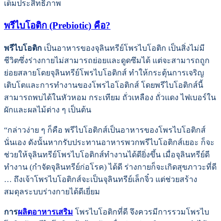
เต็มประสิทธิภาพ
พรีไบโอติก (Prebiotic) คือ?
พรีไบโอติก
เป็นอาหารของจุลินทรีย์โพรไบโอติก เป็นสิ่งไม่มี
ชีวิตซึ่งร่างกายไม่สามารถย่อยและดูดซึมได้ แต่จะสามารถถูก
ย่อยสลายโดยจุลินทรีย์โพรไบโอติกส์ ทำให้กระตุ้นการเจริญ
เติบโตและการทำงานของโพรไอโอติกส์ โดยพรีไบโอติกส์นี้
สามารถพบได้ในหัวหอม กระเทียม ถั่วเหลือง ถั่วแดง ไฟเบอร์ใน
ผักและผลไม้ต่าง ๆ เป็นต้น
“กล่าวง่าย ๆ ก็คือ พรีไบโอติกส์เป็นอาหารของโพรไบโอติกส์
นั่นเอง ดังนั้นหากรับประทานอาหารพวกพรีไบโอติกส์เยอะ ก็จะ
ช่วยให้จุลินทรีย์โพรไบโอติกส์ทำงานได้ดียิ่งขึ้น เมื่อจุลินทรีย์ดี
ทำงาน (กำจัดจุลินทรีย์ก่อโรค) ได้ดี ร่างกายก็จะเกิดสุขภาวะที่ดี
… ถึงเจ้าโพรไบโอติกส์จะเป็นจุลินทรีย์เล็กจิ๋ว แต่ช่วยสร้าง
สมดุลระบบร่างกายได้ดีเยี่ยม
การ
ผลิตอาหารเสริม
โพรไบโอติกที่ดี จึงควรมีการรวมโพรไบ