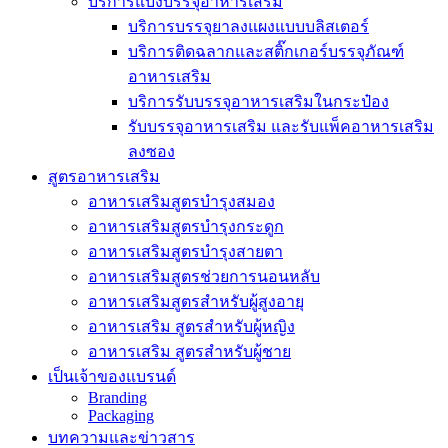
บริการแบ่งบรรจุอาหารเสริม
บริการบรรจุยาลงแผงแบบบลิสเตอร์
บริการติดฉลากและสติ๊กเกอร์บรรจุภัณฑ์
อาหารเสริม
บริการรับบรรจุอาหารเสริมในกระป๋อง
รับบรรจุอาหารเสริม และรับแพ็คอาหารเสริม
ลงซอง
สูตรอาหารเสริม
อาหารเสริมสูตรบำรุงสมอง
อาหารเสริมสูตรบำรุงกระดูก
อาหารเสริมสูตรบำรุงสายตา
อาหารเสริมสูตรช่วยการนอนหลับ
อาหารเสริมสูตรสำหรับผู้สูงอายุ
อาหารเสริม สูตรสำหรับผู้หญิง
อาหารเสริม สูตรสำหรับผู้ชาย
เป็นเจ้าของแบรนด์
Branding
Packaging
บทความและข่าวสาร