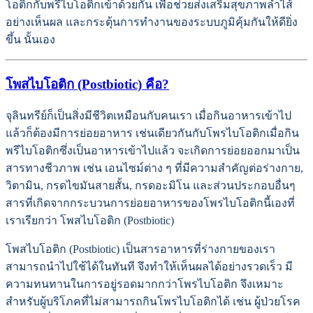
โอติกกับพรีไบโอติกเข้าด้วยกัน เพื่อช่วยส่งเสริมสุขภาพลำไส้
อย่างเห็นผล และกระตุ้นการทำงานของระบบภูมิคุ้มกันให้ดียิ่ง
ขึ้น นั้นเอง
โพสไบโอติก (Postbiotic) คือ?
จุลินทรีย์ก็เป็นสิ่งมีชีวิตเหมือนกับคนเรา เมื่อกินอาหารเข้าไป
แล้วก็ต้องมีการย่อยอาหาร เช่นเดียวกันกับโพรไบโอติกเมื่อกิน
พรีไบโอติกซึ่งเป็นอาหารเข้าไปแล้ว จะเกิดการย่อยออกมาเป็น
สารทางชีวภาพ เช่น เอนไซม์ต่าง ๆ ที่มีความสำคัญต่อร่างกาย,
วิตามิน, กรดไขมันสายสั้น, กรดอะมิโน และส่วนประกอบอื่นๆ
สารที่เกิดจากกระบวนการย่อยอาหารของโพรไบโอติกนี้เองที่
เราเรียกว่า โพสไบโอติก (Postbiotic)
โพสไบโอติก (Postbiotic) เป็นสารอาหารที่ร่างกายของเรา
สามารถนำไปใช้ได้ในทันที จึงทำให้เห็นผลได้อย่างรวดเร็ว มี
ความทนทานในการอยู่รอดมากกว่าโพรไบโอติก จึงเหมาะ
สำหรับผู้บริโภคที่ไม่สามารถกินโพรไบโอติกได้ เช่น ผู้ป่วยโรค