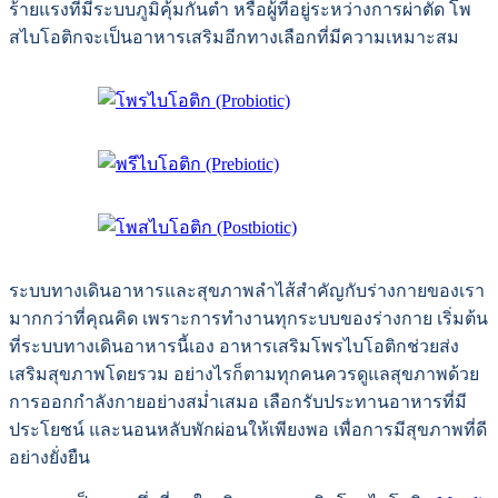
ร้ายแรงที่มีระบบภูมิคุ้มกันต่ำ หรือผู้ที่อยู่ระหว่างการผ่าตัด โพ
สไบโอติกจะเป็นอาหารเสริมอีกทางเลือกที่มีความเหมาะสม
ระบบทางเดินอาหารและสุขภาพลำไส้สำคัญกับร่างกายของเรา
มากกว่าที่คุณคิด เพราะการทำงานทุกระบบของร่างกาย เริ่มต้น
ที่ระบบทางเดินอาหารนี้เอง อาหารเสริมโพรไบโอติกช่วยส่ง
เสริมสุขภาพโดยรวม อย่างไรก็ตามทุกคนควรดูแลสุขภาพด้วย
การออกกำลังกายอย่างสม่ำเสมอ เลือกรับประทานอาหารที่มี
ประโยชน์ และนอนหลับพักผ่อนให้เพียงพอ เพื่อการมีสุขภาพที่ดี
อย่างยั่งยืน