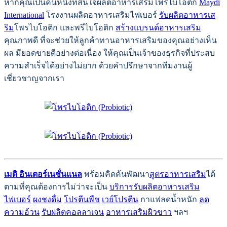
หากคุณเป็นคนหนึ่งที่สนใจผลิตอาหารเสริมโพรไบโอติก
Maydi
International
โรงงานผลิตอาหารเสริมไฟเบอร์
รับผลิตอาหารเส
ริม
โพรไบโอติก และพรีไบโอติก
สร้างแบรนด์อาหารเสริม
คุณภาพดี ที่จะช่วยให้ลูกค้าทานอาหารเสริมของคุณอย่างเห็น
ผล มียอดขายดีอย่างต่อเนื่อง ให้คุณเป็นเจ้าของธุรกิจที่ประสบ
ความสำเร็จได้อย่างไม่ยาก ด้วยคำปรึกษาจากทีมงานผู้
เชี่ยวชาญจากเรา
เมดิ อินเตอร์เนชั่นแนล
พร้อมคิดค้นพัฒนา
สูตรอาหารเสริม
ได้
ตามที่คุณต้องการไม่ว่าจะเป็น
บริการรับผลิตอาหารเสริม
ไฟเบอร์
ผงชงดื่ม
โปรตีนพืช
เวย์โปรตีน
กาแฟลดน้ำหนัก
ลด
ความอ้วน
รับผลิตคอลลาเจน
อาหารเสริมผิวขาว
ฯลฯ