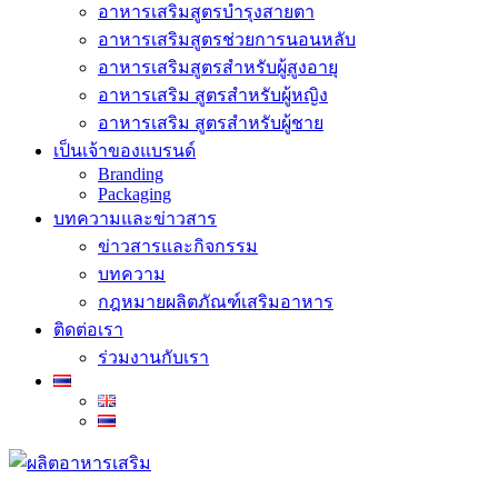
อาหารเสริมสูตรบำรุงสายตา
อาหารเสริมสูตรช่วยการนอนหลับ
อาหารเสริมสูตรสำหรับผู้สูงอายุ
อาหารเสริม สูตรสำหรับผู้หญิง
อาหารเสริม สูตรสำหรับผู้ชาย
เป็นเจ้าของแบรนด์
Branding
Packaging
บทความและข่าวสาร
ข่าวสารและกิจกรรม
บทความ
กฎหมายผลิตภัณฑ์เสริมอาหาร
ติดต่อเรา
ร่วมงานกับเรา