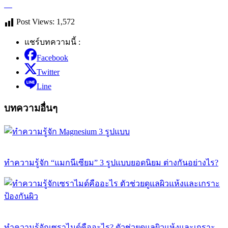
Post Views:
1,572
แชร์บทความนี้ :
Facebook
Twitter
Line
บทความอื่นๆ
ทำความรู้จัก “แมกนีเซียม” 3 รูปแบบยอดนิยม ต่างกันอย่างไร?
ทำความรู้จักเซราไมด์คืออะไร? ตัวช่วยดูแลผิวแห้งและเกราะ