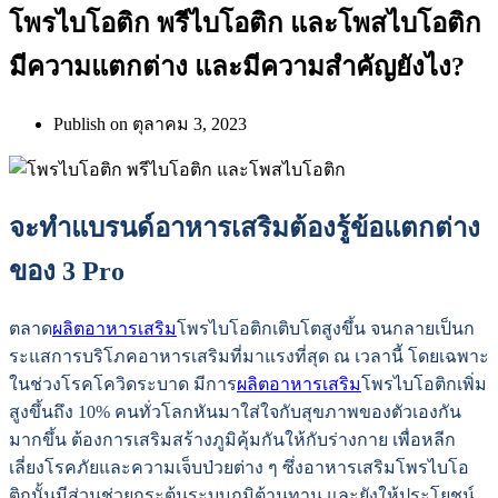
โพรไบโอติก พรีไบโอติก และโพสไบโอติก
มีความแตกต่าง และมีความสำคัญยังไง?
Publish on
ตุลาคม 3, 2023
จะทำแบรนด์อาหารเสริมต้องรู้ข้อแตกต่าง
ของ 3 Pro
ตลาด
ผลิตอาหารเสริม
โพรไบโอติกเติบโตสูงขึ้น จนกลายเป็นก
ระแสการบริโภคอาหารเสริมที่มาแรงที่สุด ณ เวลานี้ โดยเฉพาะ
ในช่วงโรคโควิดระบาด มีการ
ผลิตอาหารเสริม
โพรไบโอติกเพิ่ม
สูงขึ้นถึง 10% คนทั่วโลกหันมาใส่ใจกับสุขภาพของตัวเองกัน
มากขึ้น ต้องการเสริมสร้างภูมิคุ้มกันให้กับร่างกาย เพื่อหลีก
เลี่ยงโรคภัยและความเจ็บป่วยต่าง ๆ ซึ่งอาหารเสริมโพรไบโอ
ติกนั้นมีส่วนช่วยกระตุ้นระบบภูมิต้านทาน และยังให้ประโยชน์