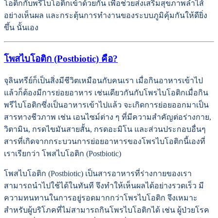
โอติกกับพรีไบโอติกเข้าด้วยกัน เพื่อช่วยส่งเสริมสุขภาพลำไส้
อย่างเห็นผล และกระตุ้นการทำงานของระบบภูมิคุ้มกันให้ดียิ่ง
ขึ้น นั้นเอง
โพสไบโอติก (Postbiotic) คือ?
จุลินทรีย์ก็เป็นสิ่งมีชีวิตเหมือนกับคนเรา เมื่อกินอาหารเข้าไป
แล้วก็ต้องมีการย่อยอาหาร เช่นเดียวกันกับโพรไบโอติกเมื่อกิน
พรีไบโอติกซึ่งเป็นอาหารเข้าไปแล้ว จะเกิดการย่อยออกมาเป็น
สารทางชีวภาพ เช่น เอนไซม์ต่าง ๆ ที่มีความสำคัญต่อร่างกาย,
วิตามิน, กรดไขมันสายสั้น, กรดอะมิโน และส่วนประกอบอื่นๆ
สารที่เกิดจากกระบวนการย่อยอาหารของโพรไบโอติกนี้เองที่
เราเรียกว่า โพสไบโอติก (Postbiotic)
โพสไบโอติก (Postbiotic) เป็นสารอาหารที่ร่างกายของเรา
สามารถนำไปใช้ได้ในทันที จึงทำให้เห็นผลได้อย่างรวดเร็ว มี
ความทนทานในการอยู่รอดมากกว่าโพรไบโอติก จึงเหมาะ
สำหรับผู้บริโภคที่ไม่สามารถกินโพรไบโอติกได้ เช่น ผู้ป่วยโรค