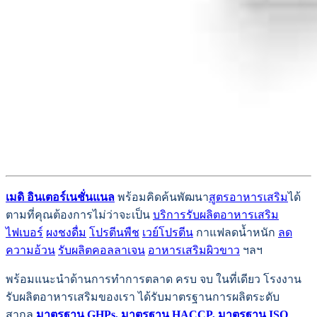
เมดิ อินเตอร์เนชั่นแนล
พร้อมคิดค้นพัฒนา
สูตรอาหารเสริม
ได้
ตามที่คุณต้องการไม่ว่าจะเป็น
บริการรับผลิตอาหารเสริม
ไฟเบอร์
ผงชงดื่ม
โปรตีนพืช
เวย์โปรตีน
กาแฟลดน้ำหนัก
ลด
ความอ้วน
รับผลิตคอลลาเจน
อาหารเสริมผิวขาว
ฯลฯ
พร้อมแนะนำด้านการทำการตลาด ครบ จบ ในที่เดียว โรงงาน
รับผลิตอาหารเสริมของเรา ได้รับมาตรฐานการผลิตระดับ
สากล
มาตรฐาน GHPs, มาตรฐาน HACCP, มาตรฐาน ISO