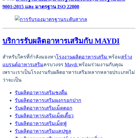
9001:2015 และ มาตรฐาน ISO 22000
บริการรับผลิตอาหารเสริมกับ MAYDI
สำหรับใครที่กำลังมองหา
โรงงานผลิตอาหารเสริม
พร้อม
สร้าง
แบรนด์อาหารเสริม
ครบวงจร
Maydi
พร้อมร่วมงานกับคุณ
เพราะเราเป็นโรงงานรับผลิตอาหารเสริมหลากหลายประเภทไม่
ว่าจะเป็น
รับผลิตอาหารเสริมชงดื่ม
รับผลิตอาหารเสริมผงกรอกปาก
รับผลิตอาหารเสริมเม็ดตอก
รับผลิตอาหารเสริมเม็ดเคี้ยว
รับผลิตอาหารเสริมเม็ดฟู่
รับผลิตอาหารเสริมแคปซูล