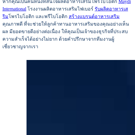
หากคุณเป็นคนหนึ่งที่สนใจผลิตอาหารเสริมโพรไบโอติก
Maydi
International
โรงงานผลิตอาหารเสริมไฟเบอร์
รับผลิตอาหารเส
ริม
โพรไบโอติก และพรีไบโอติก
สร้างแบรนด์อาหารเสริม
คุณภาพดี ที่จะช่วยให้ลูกค้าทานอาหารเสริมของคุณอย่างเห็น
ผล มียอดขายดีอย่างต่อเนื่อง ให้คุณเป็นเจ้าของธุรกิจที่ประสบ
ความสำเร็จได้อย่างไม่ยาก ด้วยคำปรึกษาจากทีมงานผู้
เชี่ยวชาญจากเรา