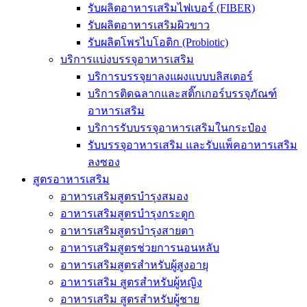
รับผลิตอาหารเสริมไฟเบอร์ (FIBER)
รับผลิตอาหารเสริมผิวขาว
รับผลิตโพรไบโอติก (Probiotic)
บริการแบ่งบรรจุอาหารเสริม
บริการบรรจุยาลงแผงแบบบลิสเตอร์
บริการติดฉลากและสติ๊กเกอร์บรรจุภัณฑ์
อาหารเสริม
บริการรับบรรจุอาหารเสริมในกระป๋อง
รับบรรจุอาหารเสริม และรับแพ็คอาหารเสริม
ลงซอง
สูตรอาหารเสริม
อาหารเสริมสูตรบำรุงสมอง
อาหารเสริมสูตรบำรุงกระดูก
อาหารเสริมสูตรบำรุงสายตา
อาหารเสริมสูตรช่วยการนอนหลับ
อาหารเสริมสูตรสำหรับผู้สูงอายุ
อาหารเสริม สูตรสำหรับผู้หญิง
อาหารเสริม สูตรสำหรับผู้ชาย