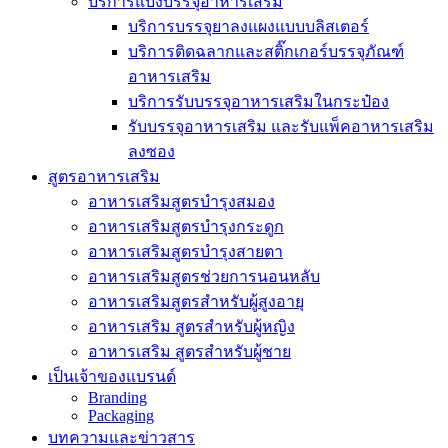
บริการแบ่งบรรจุอาหารเสริม
บริการบรรจุยาลงแผงแบบบลิสเตอร์
บริการติดฉลากและสติ๊กเกอร์บรรจุภัณฑ์
อาหารเสริม
บริการรับบรรจุอาหารเสริมในกระป๋อง
รับบรรจุอาหารเสริม และรับแพ็คอาหารเสริม
ลงซอง
สูตรอาหารเสริม
อาหารเสริมสูตรบำรุงสมอง
อาหารเสริมสูตรบำรุงกระดูก
อาหารเสริมสูตรบำรุงสายตา
อาหารเสริมสูตรช่วยการนอนหลับ
อาหารเสริมสูตรสำหรับผู้สูงอายุ
อาหารเสริม สูตรสำหรับผู้หญิง
อาหารเสริม สูตรสำหรับผู้ชาย
เป็นเจ้าของแบรนด์
Branding
Packaging
บทความและข่าวสาร