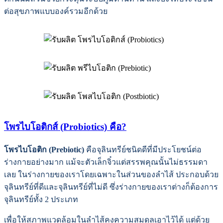
ต่อสุขภาพแบบองค์รวมอีกด้วย
โพรไบโอติกส์ (Probiotics) คือ?
โพรไบโอติก (Prebiotic)
คือจุลินทรีย์ชนิดดีที่มีประโยชน์ต่อ
ร่างกายอย่างมาก แม้จะตัวเล็กจิ๋วแต่สรรพคุณนั้นไม่ธรรมดา
เลย ในร่างกายของเราโดยเฉพาะในส่วนของลำไส้ ประกอบด้วย
จุลินทรีย์ที่ดีและจุลินทรีย์ที่ไม่ดี ซึ่งร่างกายของเราต่างก็ต้องการ
จุลินทรีย์ทั้ง 2 ประเภท
เพื่อให้สภาพแวดล้อมในลำไส้คงความสมดุลเอาไว้ได้ แต่ด้วย