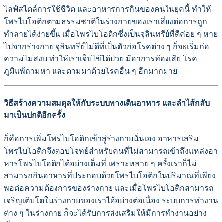
ไลฟ์สไตล์การใช้ชีวิต และอาหารการกินของคนในยุคนี้ ทำให้
โพรไบโอติกตามธรรมชาติในร่างกายของเราเสี่ยงต่อการถูก
ทำลายได้ง่ายขึ้น เมื่อโพรไบโอติกซึ่งเป็นจุลินทรีย์ที่ดีค่อย ๆ หาย
ไปจากร่างกาย จุลินทรีย์ไม่ดีที่เป็นตัวก่อโรคต่าง ๆ ก็จะเริ่มก่อ
ความไม่สงบ ทำให้เราเจ็บไข้ได้ป่วย มีอาการท้องเสีย โรค
ภูมิแพ้ถามหา และตามมาด้วยโรคอื่น ๆ อีกมากมาย
วิธีสร้างความสมดุลให้กับระบบทางเดินอาหาร และลำไส้กลับ
มาเป็นปกติอีกครั้ง
ก็คือการเพิ่มโพรไบโอติกเข้าสู่ร่างกายนั่นเอง อาหารเสริม
โพรไบโอติกจึงตอบโจทย์สำหรับคนที่ไม่สามารถเข้าถึงแหล่งอา
หารโพรไบโอติกได้อย่างเต็มที่ เพราะหลาย ๆ ครั้งเราก็ไม่
สามารถกินอาหารที่ประกอบด้วยโพรไบโอติกในปริมาณที่เพียง
พอต่อความต้องการของร่างกาย และเมื่อโพรไบโอติกสามารถ
เจริญเติบโตในร่างกายของเราได้อย่างต่อเนื่อง ระบบการทำงาน
ต่าง ๆ ในร่างกาย ก็จะได้รับการส่งเสริมให้มีการทำงานอย่าง