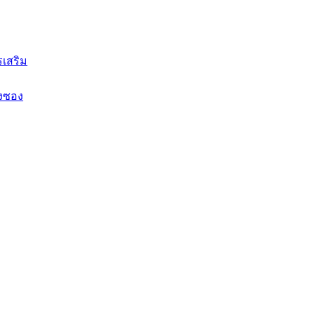
เสริม
ลงซอง