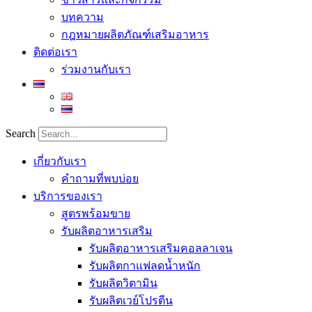
บทความ
กฎหมายผลิตภัณฑ์เสริมอาหาร
ติดต่อเรา
ร่วมงานกับเรา
Search
เกี่ยวกับเรา
คำถามที่พบบ่อย
บริการของเรา
สูตรพร้อมขาย
รับผลิตอาหารเสริม
รับผลิตอาหารเสริมคอลลาเจน
รับผลิตกาแฟลดน้ำหนัก
รับผลิตวิตามิน
รับผลิตเวย์โปรตีน