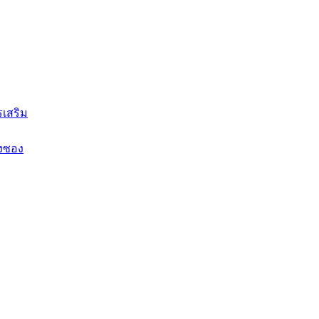
เสริม
ลงซอง