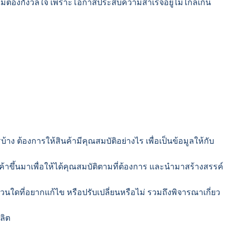
ง ไม่ต้องกังวลใจ เพราะโอกาสประสบความสำเร็จอยู่ไม่ไกลเกิน
้าง ต้องการให้สินค้ามีคุณสมบัติอย่างไร เพื่อเป็นข้อมูลให้กับ
ค้าขึ้นมาเพื่อให้ได้คุณสมบัติตามที่ต้องการ และนำมาสร้างสรรค์
วนใดที่อยากแก้ไข หรือปรับเปลี่ยนหรือไม่ รวมถึงพิจารณาเกี่ยว
ลิต