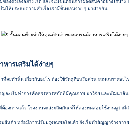
สริมของตัวเองอย่างไรดี และจะมีขั้นตอนการผลิตสินค้าอย่างไรบ้า
เสริมให้ประสบความสำเร็จ เรามีขั้นตอนง่าย ๆ มาฝากกัน
าหารเสริมได้ง่ายๆ
าที่จะทำนั้น เกี่ยวกับอะไร ต้องใช้วัตถุดิบหรือส่วน ผสมเฉพาะอะไรบ
ยวชาญจะเริ่มทำการคัดสรรสารสกัดที่มีคุณภาพ มาวิจัย และพัฒนาสิน
มที่ต้องการแล้ว โรงงานจะส่งผลิตภัณฑ์ให้ลองทดสอบใช้งานดูว่ามีส่
บสินค้า หรือมีการปรับปรุงจนพอใจแล้ว จึงเริ่มทำสัญญาจ้างการผ