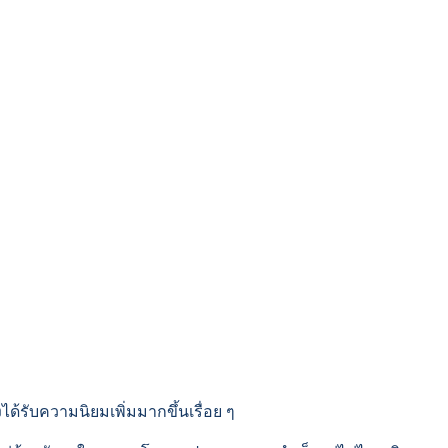
้รับความนิยมเพิ่มมากขึ้นเรื่อย ๆ