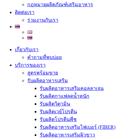
กฎหมายผลิตภัณฑ์เสริมอาหาร
ติดต่อเรา
ร่วมงานกับเรา
เกี่ยวกับเรา
คำถามที่พบบ่อย
บริการของเรา
สูตรพร้อมขาย
รับผลิตอาหารเสริม
รับผลิตอาหารเสริมคอลลาเจน
รับผลิตกาแฟลดน้ำหนัก
รับผลิตวิตามิน
รับผลิตเวย์โปรตีน
รับผลิตโปรตีนพืช
รับผลิตอาหารเสริมไฟเบอร์ (FIBER)
รับผลิตอาหารเสริมผิวขาว