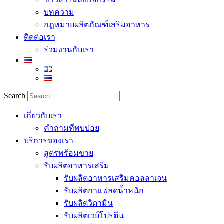
บทความ
กฎหมายผลิตภัณฑ์เสริมอาหาร
ติดต่อเรา
ร่วมงานกับเรา
Search
เกี่ยวกับเรา
คำถามที่พบบ่อย
บริการของเรา
สูตรพร้อมขาย
รับผลิตอาหารเสริม
รับผลิตอาหารเสริมคอลลาเจน
รับผลิตกาแฟลดน้ำหนัก
รับผลิตวิตามิน
รับผลิตเวย์โปรตีน