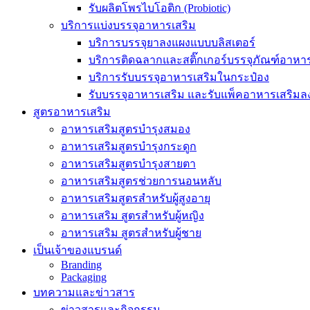
รับผลิตโพรไบโอติก (Probiotic)
บริการแบ่งบรรจุอาหารเสริม
บริการบรรจุยาลงแผงแบบบลิสเตอร์
บริการติดฉลากและสติ๊กเกอร์บรรจุภัณฑ์อาหาร
บริการรับบรรจุอาหารเสริมในกระป๋อง
รับบรรจุอาหารเสริม และรับแพ็คอาหารเสริม
สูตรอาหารเสริม
อาหารเสริมสูตรบำรุงสมอง
อาหารเสริมสูตรบำรุงกระดูก
อาหารเสริมสูตรบำรุงสายตา
อาหารเสริมสูตรช่วยการนอนหลับ
อาหารเสริมสูตรสำหรับผู้สูงอายุ
อาหารเสริม สูตรสำหรับผู้หญิง
อาหารเสริม สูตรสำหรับผู้ชาย
เป็นเจ้าของแบรนด์
Branding
Packaging
บทความและข่าวสาร
ข่าวสารและกิจกรรม