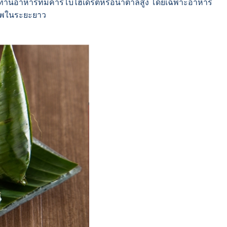
ประทานอาหารที่มีคาร์โบไฮเดรตหรือน้ำตาลสูง โดยเฉพาะอาหาร
ขภาพในระยะยาว