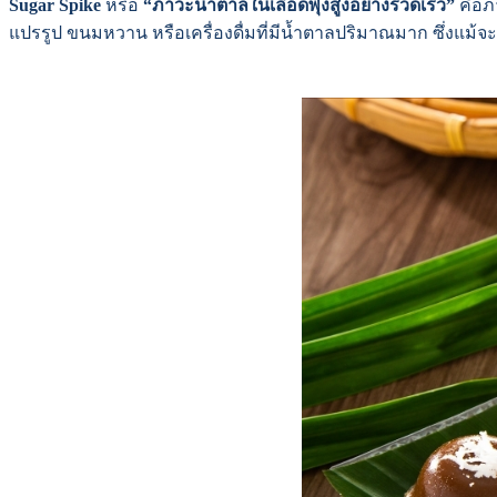
Sugar Spike
หรือ
“ภาวะน้ำตาลในเลือดพุ่งสูงอย่างรวดเร็ว”
คือภ
แปรรูป ขนมหวาน หรือเครื่องดื่มที่มีน้ำตาลปริมาณมาก ซึ่งแม้จ