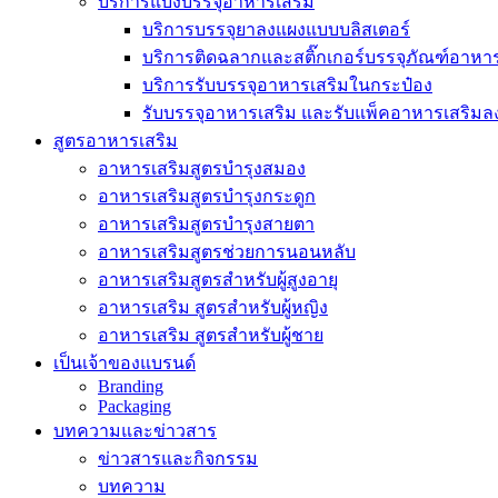
บริการแบ่งบรรจุอาหารเสริม
บริการบรรจุยาลงแผงแบบบลิสเตอร์
บริการติดฉลากและสติ๊กเกอร์บรรจุภัณฑ์อาหาร
บริการรับบรรจุอาหารเสริมในกระป๋อง
รับบรรจุอาหารเสริม และรับแพ็คอาหารเสริม
สูตรอาหารเสริม
อาหารเสริมสูตรบำรุงสมอง
อาหารเสริมสูตรบำรุงกระดูก
อาหารเสริมสูตรบำรุงสายตา
อาหารเสริมสูตรช่วยการนอนหลับ
อาหารเสริมสูตรสำหรับผู้สูงอายุ
อาหารเสริม สูตรสำหรับผู้หญิง
อาหารเสริม สูตรสำหรับผู้ชาย
เป็นเจ้าของแบรนด์
Branding
Packaging
บทความและข่าวสาร
ข่าวสารและกิจกรรม
บทความ