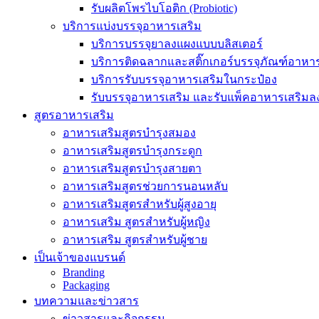
รับผลิตโพรไบโอติก (Probiotic)
บริการแบ่งบรรจุอาหารเสริม
บริการบรรจุยาลงแผงแบบบลิสเตอร์
บริการติดฉลากและสติ๊กเกอร์บรรจุภัณฑ์อาหาร
บริการรับบรรจุอาหารเสริมในกระป๋อง
รับบรรจุอาหารเสริม และรับแพ็คอาหารเสริม
สูตรอาหารเสริม
อาหารเสริมสูตรบำรุงสมอง
อาหารเสริมสูตรบำรุงกระดูก
อาหารเสริมสูตรบำรุงสายตา
อาหารเสริมสูตรช่วยการนอนหลับ
อาหารเสริมสูตรสำหรับผู้สูงอายุ
อาหารเสริม สูตรสำหรับผู้หญิง
อาหารเสริม สูตรสำหรับผู้ชาย
เป็นเจ้าของแบรนด์
Branding
Packaging
บทความและข่าวสาร
ข่าวสารและกิจกรรม