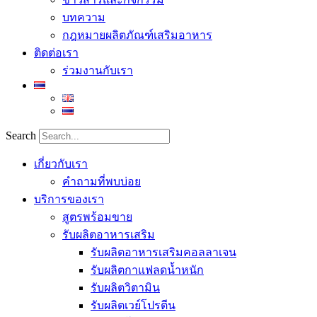
บทความ
กฎหมายผลิตภัณฑ์เสริมอาหาร
ติดต่อเรา
ร่วมงานกับเรา
Search
เกี่ยวกับเรา
คำถามที่พบบ่อย
บริการของเรา
สูตรพร้อมขาย
รับผลิตอาหารเสริม
รับผลิตอาหารเสริมคอลลาเจน
รับผลิตกาแฟลดน้ำหนัก
รับผลิตวิตามิน
รับผลิตเวย์โปรตีน