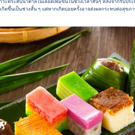
าวะที่ระดับน้ำตาลในเลือดเพิ่มขึ้นในช่วงเวลาสั้นๆ หลังจากรับ
ะเกิดขึ้นเป็นช่วงสั้น ๆ แต่หากเกิดบ่อยครั้งอาจส่งผลกระทบต่อสุ