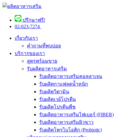
ปรึกษาฟรี!
02-023-7274 ​
เกี่ยวกับเรา
คำถามที่พบบ่อย
บริการของเรา
สูตรพร้อมขาย
รับผลิตอาหารเสริม
รับผลิตอาหารเสริมคอลลาเจน
รับผลิตกาแฟลดน้ำหนัก
รับผลิตวิตามิน
รับผลิตเวย์โปรตีน
รับผลิตโปรตีนพืช
รับผลิตอาหารเสริมไฟเบอร์ (FIBER)
รับผลิตอาหารเสริมผิวขาว
รับผลิตโพรไบโอติก (Probiotic)