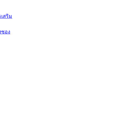
เสริม
ลงซอง