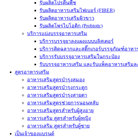
รับผลิตโปรตีนพืช
รับผลิตอาหารเสริมไฟเบอร์ (FIBER)
รับผลิตอาหารเสริมผิวขาว
รับผลิตโพรไบโอติก (Probiotic)
บริการแบ่งบรรจุอาหารเสริม
บริการบรรจุยาลงแผงแบบบลิสเตอร์
บริการติดฉลากและสติ๊กเกอร์บรรจุภัณฑ์อาหาร
บริการรับบรรจุอาหารเสริมในกระป๋อง
รับบรรจุอาหารเสริม และรับแพ็คอาหารเสริม
สูตรอาหารเสริม
อาหารเสริมสูตรบำรุงสมอง
อาหารเสริมสูตรบำรุงกระดูก
อาหารเสริมสูตรบำรุงสายตา
อาหารเสริมสูตรช่วยการนอนหลับ
อาหารเสริมสูตรสำหรับผู้สูงอายุ
อาหารเสริม สูตรสำหรับผู้หญิง
อาหารเสริม สูตรสำหรับผู้ชาย
เป็นเจ้าของแบรนด์