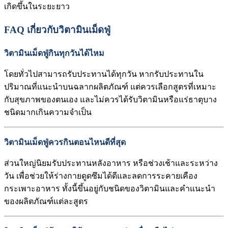
เกิดขึ้นในระยะยาว
FAQ เกี่ยวกับวิตามินเม็ดฟู่
วิตามินเม็ดฟู่กินทุกวันได้ไหม
โดยทั่วไปสามารถรับประทานได้ทุกวัน หากรับประทานใน
ปริมาณที่แนะนำบนฉลากผลิตภัณฑ์ แต่ควรเลือกสูตรที่เหมาะ
กับสุขภาพของตนเอง และไม่ควรได้รับวิตามินหรือแร่ธาตุบาง
ชนิดมากเกินความจำเป็น
วิตามินเม็ดฟู่ควรกินตอนไหนดีที่สุด
ส่วนใหญ่นิยมรับประทานหลังอาหาร หรือช่วงเช้าและระหว่าง
วัน เพื่อช่วยให้ร่างกายดูดซึมได้ดีและลดการระคายเคือง
กระเพาะอาหาร ทั้งนี้ขึ้นอยู่กับชนิดของวิตามินและคำแนะนำ
ของผลิตภัณฑ์แต่ละสูตร