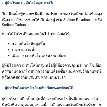
2. ผู้ป่วยโรคความดันโลหิตสูงควรระวัง
วิตามินเม็ดฟู่หลายชนิดมีส่วนประกอบของโซเดียมค่อนข้างสูง
เนื่องจากใช้สารช่วยให้เกิดฟองฟู่ เช่น Sodium Bicarbonate หรือ
Sodium Carbonate
หากได้รับโซเดียมมากเกินไป อาจส่งผลให้
ความดันโลหิตสูงขึ้น
ร่างกายบวมน้ำ
เพิ่มภาระต่อหัวใจและหลอดเลือด
ผู้ที่มีโรคความดันโลหิตสูง หรือผู้ที่ต้องควบคุมปริมาณโซเดียม
ควรอ่านฉลากโภชนาการก่อนเลือกซื้อ และควรปรึกษาแพทย์
หรือเภสัชกรก่อนรับประทานเป็นประจำ
3. ผู้ป่วยโรคไตควรหลีกเลี่ยงหรือปรึกษาแพทย์ก่อนใช้
ผู้ป่วยโรคไตถือเป็นกลุ่มที่ต้องระมัดระวังเป็นพิเศษ เพราะไต
มีหน้าที่ควบคุมสมดุลของน้ำ เกลือแร่ และโซเดียมในร่างกาย