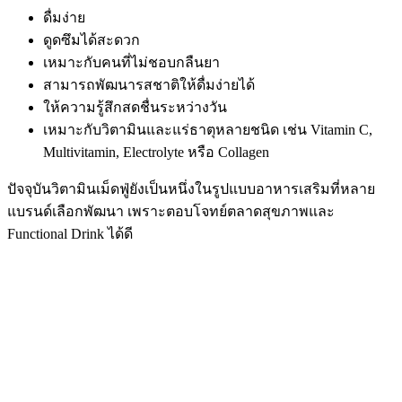
ดื่มง่าย
ดูดซึมได้สะดวก
เหมาะกับคนที่ไม่ชอบกลืนยา
สามารถพัฒนารสชาติให้ดื่มง่ายได้
ให้ความรู้สึกสดชื่นระหว่างวัน
เหมาะกับวิตามินและแร่ธาตุหลายชนิด เช่น Vitamin C,
Multivitamin, Electrolyte หรือ Collagen
ปัจจุบันวิตามินเม็ดฟู่ยังเป็นหนึ่งในรูปแบบอาหารเสริมที่หลาย
แบรนด์เลือกพัฒนา เพราะตอบโจทย์ตลาดสุขภาพและ
Functional Drink ได้ดี