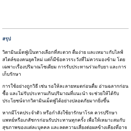
สรุป
วิตามินเม็ดฟู่เป็นทางเลือกที่สะดวก ดื่มง่าย และเหมาะกับไลฟ์
สไตล์ของคนยุคใหม่ แต่ก็มีข้อควรระวังที่ไม่ควรมองข้าม โดย
เฉพาะเรื่องปริมาณโซเดียม การรับประทานร่วมกับยา และการ
เก็บรักษา
การใช้อย่างถูกวิธี เช่น รอให้ละลายหมดก่อนดื่ม อ่านฉลากก่อน
ซื้อ และไม่รับประทานเกินปริมาณที่แนะนำ จะช่วยให้ได้รับ
ประโยชน์จากวิตามินเม็ดฟู่ได้อย่างปลอดภัยมากยิ่งขึ้น
หากมีโรคประจำตัว หรือกำลังใช้ยารักษาโรค ควรปรึกษา
แพทย์หรือเภสัชกรก่อนรับประทานทุกครั้ง เพื่อให้เหมาะสมกับ
สุขภาพของแต่ละบุคคล และลดความเสี่ยงต่อผลข้างเคียงที่อาจ