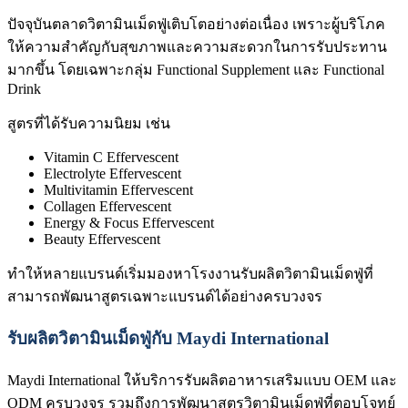
ปัจจุบันตลาดวิตามินเม็ดฟู่เติบโตอย่างต่อเนื่อง เพราะผู้บริโภค
ให้ความสำคัญกับสุขภาพและความสะดวกในการรับประทาน
มากขึ้น โดยเฉพาะกลุ่ม Functional Supplement และ Functional
Drink
สูตรที่ได้รับความนิยม เช่น
Vitamin C Effervescent
Electrolyte Effervescent
Multivitamin Effervescent
Collagen Effervescent
Energy & Focus Effervescent
Beauty Effervescent
ทำให้หลายแบรนด์เริ่มมองหาโรงงานรับผลิตวิตามินเม็ดฟู่ที่
สามารถพัฒนาสูตรเฉพาะแบรนด์ได้อย่างครบวงจร
รับผลิตวิตามินเม็ดฟู่กับ Maydi International
Maydi International
ให้บริการรับผลิตอาหารเสริมแบบ OEM และ
ODM ครบวงจร รวมถึงการพัฒนาสูตรวิตามินเม็ดฟู่ที่ตอบโจทย์