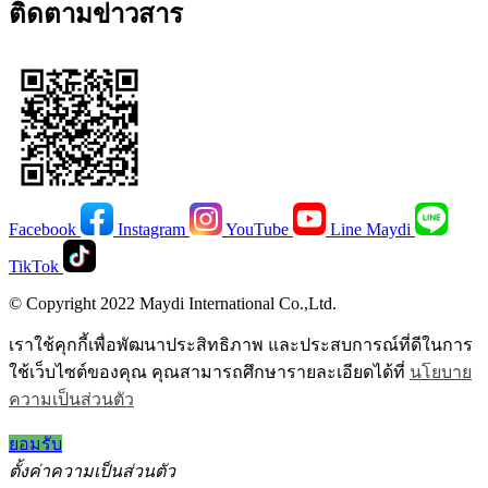
ติดตามข่าวสาร
Facebook
Instagram
YouTube
Line Maydi
TikTok
© Copyright 2022 Maydi International Co.,Ltd.
เราใช้คุกกี้เพื่อพัฒนาประสิทธิภาพ และประสบการณ์ที่ดีในการ
ใช้เว็บไซต์ของคุณ คุณสามารถศึกษารายละเอียดได้ที่
นโยบาย
ความเป็นส่วนตัว
ยอมรับ
ตั้งค่าความเป็นส่วนตัว