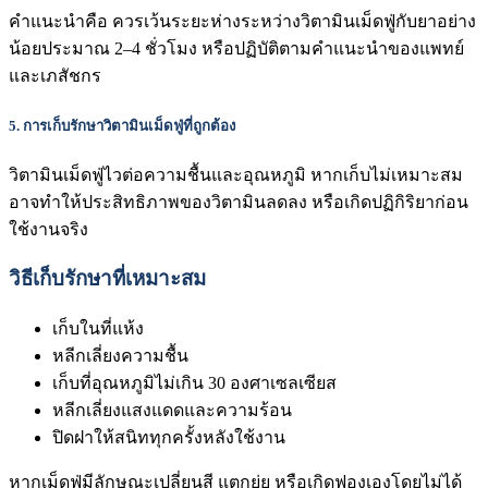
คำแนะนำคือ ควรเว้นระยะห่างระหว่างวิตามินเม็ดฟู่กับยาอย่าง
น้อยประมาณ 2–4 ชั่วโมง หรือปฏิบัติตามคำแนะนำของแพทย์
และเภสัชกร
5. การเก็บรักษาวิตามินเม็ดฟู่ที่ถูกต้อง
วิตามินเม็ดฟู่ไวต่อความชื้นและอุณหภูมิ หากเก็บไม่เหมาะสม
อาจทำให้ประสิทธิภาพของวิตามินลดลง หรือเกิดปฏิกิริยาก่อน
ใช้งานจริง
วิธีเก็บรักษาที่เหมาะสม
เก็บในที่แห้ง
หลีกเลี่ยงความชื้น
เก็บที่อุณหภูมิไม่เกิน 30 องศาเซลเซียส
หลีกเลี่ยงแสงแดดและความร้อน
ปิดฝาให้สนิททุกครั้งหลังใช้งาน
หากเม็ดฟู่มีลักษณะเปลี่ยนสี แตกยุ่ย หรือเกิดฟองเองโดยไม่ได้