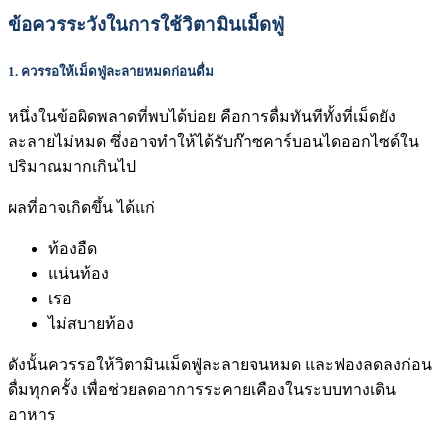
ข้อควรระวังในการใช้วิตามินเม็ดฟู่
1. ควรรอให้เม็ดฟู่ละลายหมดก่อนดื่ม
หนึ่งในข้อผิดพลาดที่พบได้บ่อย คือการดื่มทันทีทั้งที่เม็ดยัง
ละลายไม่หมด ซึ่งอาจทำให้ได้รับก๊าซคาร์บอนไดออกไซด์ใน
ปริมาณมากเกินไป
ผลที่อาจเกิดขึ้น ได้แก่
ท้องอืด
แน่นท้อง
เรอ
ไม่สบายท้อง
ดังนั้นควรรอให้วิตามินเม็ดฟู่ละลายจนหมด และฟองลดลงก่อน
ดื่มทุกครั้ง เพื่อช่วยลดอาการระคายเคืองในระบบทางเดิน
อาหาร