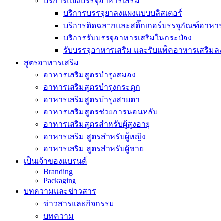
บริการแบ่งบรรจุอาหารเสริม
บริการบรรจุยาลงแผงแบบบลิสเตอร์
บริการติดฉลากและสติ๊กเกอร์บรรจุภัณฑ์อาหาร
บริการรับบรรจุอาหารเสริมในกระป๋อง
รับบรรจุอาหารเสริม และรับแพ็คอาหารเสริม
สูตรอาหารเสริม
อาหารเสริมสูตรบำรุงสมอง
อาหารเสริมสูตรบำรุงกระดูก
อาหารเสริมสูตรบำรุงสายตา
อาหารเสริมสูตรช่วยการนอนหลับ
อาหารเสริมสูตรสำหรับผู้สูงอายุ
อาหารเสริม สูตรสำหรับผู้หญิง
อาหารเสริม สูตรสำหรับผู้ชาย
เป็นเจ้าของแบรนด์
Branding
Packaging
บทความและข่าวสาร
ข่าวสารและกิจกรรม
บทความ