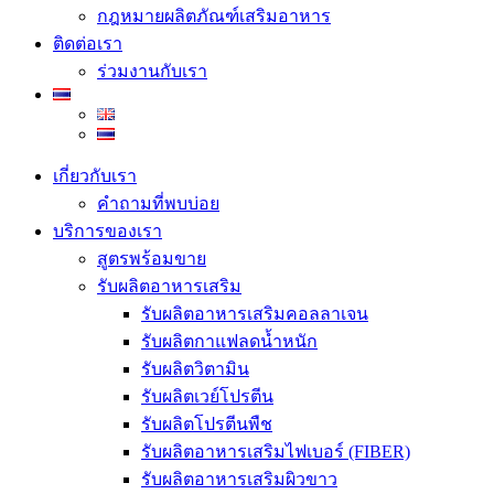
กฎหมายผลิตภัณฑ์เสริมอาหาร
ติดต่อเรา
ร่วมงานกับเรา
เกี่ยวกับเรา
คำถามที่พบบ่อย
บริการของเรา
สูตรพร้อมขาย
รับผลิตอาหารเสริม
รับผลิตอาหารเสริมคอลลาเจน
รับผลิตกาแฟลดน้ำหนัก
รับผลิตวิตามิน
รับผลิตเวย์โปรตีน
รับผลิตโปรตีนพืช
รับผลิตอาหารเสริมไฟเบอร์ (FIBER)
รับผลิตอาหารเสริมผิวขาว