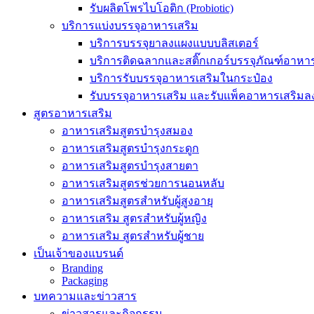
รับผลิตโพรไบโอติก (Probiotic)
บริการแบ่งบรรจุอาหารเสริม
บริการบรรจุยาลงแผงแบบบลิสเตอร์
บริการติดฉลากและสติ๊กเกอร์บรรจุภัณฑ์อาหาร
บริการรับบรรจุอาหารเสริมในกระป๋อง
รับบรรจุอาหารเสริม และรับแพ็คอาหารเสริม
สูตรอาหารเสริม
อาหารเสริมสูตรบำรุงสมอง
อาหารเสริมสูตรบำรุงกระดูก
อาหารเสริมสูตรบำรุงสายตา
อาหารเสริมสูตรช่วยการนอนหลับ
อาหารเสริมสูตรสำหรับผู้สูงอายุ
อาหารเสริม สูตรสำหรับผู้หญิง
อาหารเสริม สูตรสำหรับผู้ชาย
เป็นเจ้าของแบรนด์
Branding
Packaging
บทความและข่าวสาร
ข่าวสารและกิจกรรม