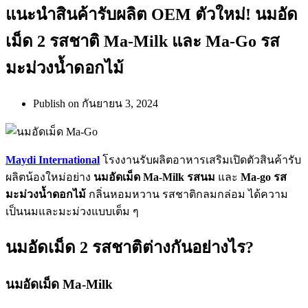
แนะนำสินค้ารับผลิต OEM ตัวใหม่! นมอัด
เม็ด 2 รสชาติ Ma-Milk และ Ma-Go รส
มะม่วงน้ำดอกไม้
Publish on
กันยายน 3, 2024
Maydi International
โรงงานรับผลิตอาหารเสริมเปิดตัวสินค้ารับ
ผลิตน้องใหม่อย่าง
นมอัดเม็ด Ma-Milk
รสนม
และ
Ma-go รส
มะม่วงน้ำดอกไม้
กลิ่นหอมหวาน รสชาติกลมกล่อม ได้ความ
เป็นนมและมะม่วงแบบเต็ม ๆ
นมอัดเม็ด 2 รสชาติต่างกันอย่างไร?
นมอัดเม็ด Ma-Milk