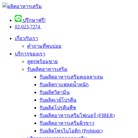
ปรึกษาฟรี!
02-023-7274 ​
เกี่ยวกับเรา
คำถามที่พบบ่อย
บริการของเรา
สูตรพร้อมขาย
รับผลิตอาหารเสริม
รับผลิตอาหารเสริมคอลลาเจน
รับผลิตกาแฟลดน้ำหนัก
รับผลิตวิตามิน
รับผลิตเวย์โปรตีน
รับผลิตโปรตีนพืช
รับผลิตอาหารเสริมไฟเบอร์ (FIBER)
รับผลิตอาหารเสริมผิวขาว
รับผลิตโพรไบโอติก (Probiotic)