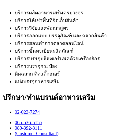
บริการผลิตอาหารเสริมครบวงจร
บริการให้เช่าพื้นที่จัดเก็บสินค้า
บริการวิจัยและพัฒนาสูตร
บริการออกแบบ บรรจุภัณฑ์ และฉลากสินค้า
บริการสอนทำการตลาดออนไลน์
บริการขึ้นทะเบียนผลิตภัณฑ์
บริการบรรจุบลิสเตอร์แพคด้วยเครื่องจักร
บริการบรรจุกระป๋อง
ติดฉลาก ติดสติ๊กเกอร์
แบ่งบรรจุอาหารเสริม
ปรึกษา/ทำแบรนด์อาหารเสริม
02-023-7274​
065-536-5155
​080-392-8111
(Customer Consultant)​