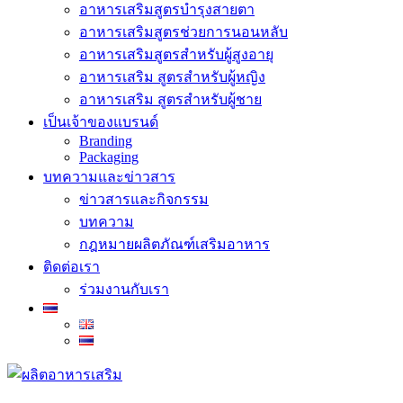
อาหารเสริมสูตรบำรุงสายตา
อาหารเสริมสูตรช่วยการนอนหลับ
อาหารเสริมสูตรสำหรับผู้สูงอายุ
อาหารเสริม สูตรสำหรับผู้หญิง
อาหารเสริม สูตรสำหรับผู้ชาย
เป็นเจ้าของแบรนด์
Branding
Packaging
บทความและข่าวสาร
ข่าวสารและกิจกรรม
บทความ
กฎหมายผลิตภัณฑ์เสริมอาหาร
ติดต่อเรา
ร่วมงานกับเรา