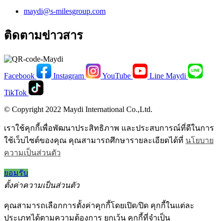
maydi@s-milesgroup.com
ติดตามข่าวสาร
Facebook
Instagram
YouTube
Line Maydi
TikTok
© Copyright 2022 Maydi International Co.,Ltd.
เราใช้คุกกี้เพื่อพัฒนาประสิทธิภาพ และประสบการณ์ที่ดีในการ
ใช้เว็บไซต์ของคุณ คุณสามารถศึกษารายละเอียดได้ที่
นโยบาย
ความเป็นส่วนตัว
ยอมรับ
ตั้งค่าความเป็นส่วนตัว
คุณสามารถเลือกการตั้งค่าคุกกี้โดยเปิด/ปิด คุกกี้ในแต่ละ
ประเภทได้ตามความต้องการ ยกเว้น คุกกี้ที่จำเป็น