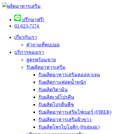
ปรึกษาฟรี!
02-023-7274 ​
เกี่ยวกับเรา
คำถามที่พบบ่อย
บริการของเรา
สูตรพร้อมขาย
รับผลิตอาหารเสริม
รับผลิตอาหารเสริมคอลลาเจน
รับผลิตกาแฟลดน้ำหนัก
รับผลิตวิตามิน
รับผลิตเวย์โปรตีน
รับผลิตโปรตีนพืช
รับผลิตอาหารเสริมไฟเบอร์ (FIBER)
รับผลิตอาหารเสริมผิวขาว
รับผลิตโพรไบโอติก (Probiotic)