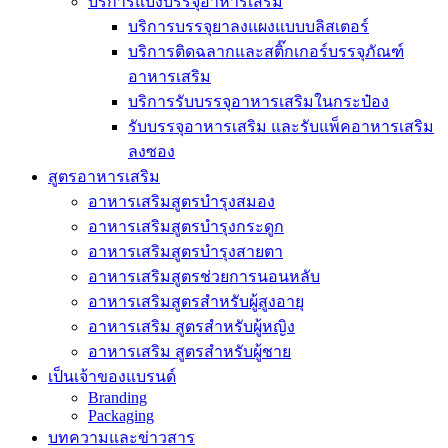
บริการแบ่งบรรจุอาหารเสริม
บริการบรรจุยาลงแผงแบบบลิสเตอร์
บริการติดฉลากและสติ๊กเกอร์บรรจุภัณฑ์
อาหารเสริม
บริการรับบรรจุอาหารเสริมในกระป๋อง
รับบรรจุอาหารเสริม และรับแพ็คอาหารเสริม
ลงซอง
สูตรอาหารเสริม
อาหารเสริมสูตรบำรุงสมอง
อาหารเสริมสูตรบำรุงกระดูก
อาหารเสริมสูตรบำรุงสายตา
อาหารเสริมสูตรช่วยการนอนหลับ
อาหารเสริมสูตรสำหรับผู้สูงอายุ
อาหารเสริม สูตรสำหรับผู้หญิง
อาหารเสริม สูตรสำหรับผู้ชาย
เป็นเจ้าของแบรนด์
Branding
Packaging
บทความและข่าวสาร