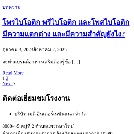
บทความ
โพรไบโอติก พรีไบโอติก และโพสไบโอติก
มีความแตกต่าง และมีความสำคัญยังไง?
ตุลาคม 3, 2023
สิงหาคม 2, 2025
จะทำแบรนด์อาหารเสริมต้องรู้ข้อ […]
Read More
1
2
Next
ติดต่อเยี่ยมชมโรงงาน
บริษัท เมดิ อินเตอร์เนชั่นแนล จำกัด
8888/4-5 หมู่ที่ 2 ตำบลแพรกษาใหม่
อำเภอเมืองสมุทรปราการ จังหวัดสมุทรปราการ 10280