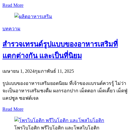
Read More
บทความ
สำรวจเทรนด์รูปแบบของอาหารเสริมที่
แตกต่างกัน และเป็นที่นิยม
เมษายน 1, 2024
กุมภาพันธ์ 11, 2025
รูปแบบของอาหารเสริมยอดนิยม ที่เจ้าของแบรนด์ควรรู้ ไม่ว่า
จะเป็นอาหารเสริมชงดื่ม ผงกรอกปาก เม็ดตอก เม็ดเคี้ยว เม็ดฟู่
แคปซูล ซอฟต์เจล
Read More
โพรไบโอติก พรีไบโอติก และโพสไบโอติก