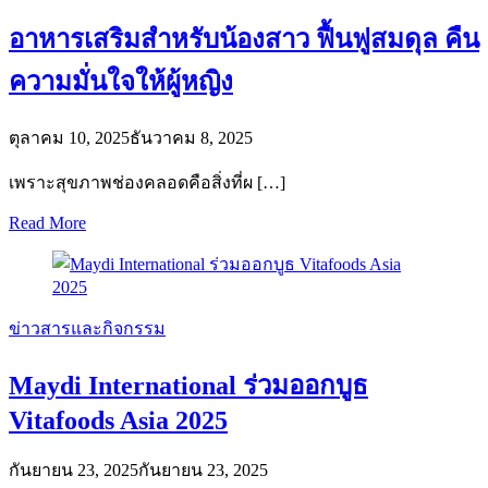
อาหารเสริมสำหรับน้องสาว ฟื้นฟูสมดุล คืน
ความมั่นใจให้ผู้หญิง
ตุลาคม 10, 2025
ธันวาคม 8, 2025
เพราะสุขภาพช่องคลอดคือสิ่งที่ผ […]
Read More
ข่าวสารและกิจกรรม
Maydi International ร่วมออกบูธ
Vitafoods Asia 2025
กันยายน 23, 2025
กันยายน 23, 2025