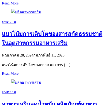
Read More
บทความ
แนวโน้มการเติบโตของสารสกัดธรรมชาติ
ในอุตสาหกรรมอาหารเสริม
พฤษภาคม 28, 2024
กุมภาพันธ์ 11, 2025
แนวโน้มการเติบโตของตลาด และการ […]
Read More
บทความ
อาหารเสริมลดน้ำหนัก ผลิตภัณฑ์อาหาร