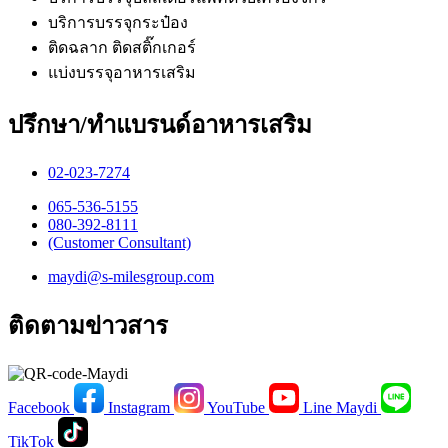
บริการบรรจุกระป๋อง
ติดฉลาก ติดสติ๊กเกอร์
แบ่งบรรจุอาหารเสริม
ปรึกษา/ทำแบรนด์อาหารเสริม
02-023-7274​
065-536-5155
​080-392-8111
(Customer Consultant)​
maydi@s-milesgroup.com
ติดตามข่าวสาร
Facebook
Instagram
YouTube
Line Maydi
TikTok