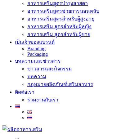
อาหารเสริมสูตรบำรุงสายตา
อาหารเสริมสูตรช่วยการนอนหลับ
อาหารเสริมสูตรสำหรับผู้สูงอายุ
อาหารเสริม สูตรสำหรับผู้หญิง
อาหารเสริม สูตรสำหรับผู้ชาย
เป็นเจ้าของแบรนด์
Branding
Packaging
บทความและข่าวสาร
ข่าวสารและกิจกรรม
บทความ
กฎหมายผลิตภัณฑ์เสริมอาหาร
ติดต่อเรา
ร่วมงานกับเรา