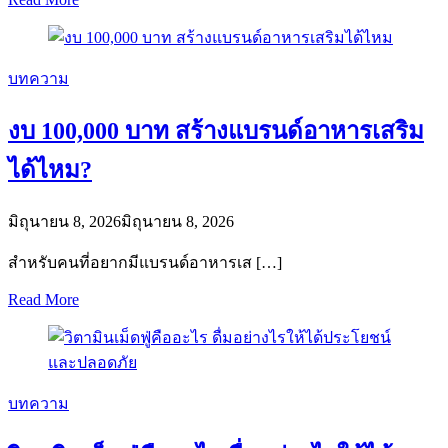
บทความ
งบ 100,000 บาท สร้างแบรนด์อาหารเสริม
ได้ไหม?
มิถุนายน 8, 2026
มิถุนายน 8, 2026
สำหรับคนที่อยากมีแบรนด์อาหารเส […]
Read More
บทความ