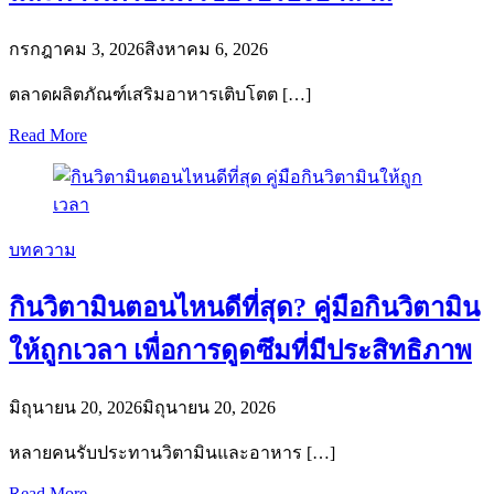
กรกฎาคม 3, 2026
สิงหาคม 6, 2026
ตลาดผลิตภัณฑ์เสริมอาหารเติบโตต […]
Read More
บทความ
กินวิตามินตอนไหนดีที่สุด? คู่มือกินวิตามิน
ให้ถูกเวลา เพื่อการดูดซึมที่มีประสิทธิภาพ
มิถุนายน 20, 2026
มิถุนายน 20, 2026
หลายคนรับประทานวิตามินและอาหาร […]
Read More