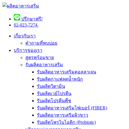
ปรึกษาฟรี!
02-023-7274 ​
เกี่ยวกับเรา
คำถามที่พบบ่อย
บริการของเรา
สูตรพร้อมขาย
รับผลิตอาหารเสริม
รับผลิตอาหารเสริมคอลลาเจน
รับผลิตกาแฟลดน้ำหนัก
รับผลิตวิตามิน
รับผลิตเวย์โปรตีน
รับผลิตโปรตีนพืช
รับผลิตอาหารเสริมไฟเบอร์ (FIBER)
รับผลิตอาหารเสริมผิวขาว
รับผลิตโพรไบโอติก (Probiotic)