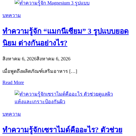
บทความ
ทำความรู้จัก “แมกนีเซียม” 3 รูปแบบยอด
นิยม ต่างกันอย่างไร?
สิงหาคม 6, 2026
สิงหาคม 6, 2026
เมื่อพูดถึงผลิตภัณฑ์เสริมอาหาร […]
Read More
บทความ
ทำความรู้จักเซราไมด์คืออะไร? ตัวช่วย