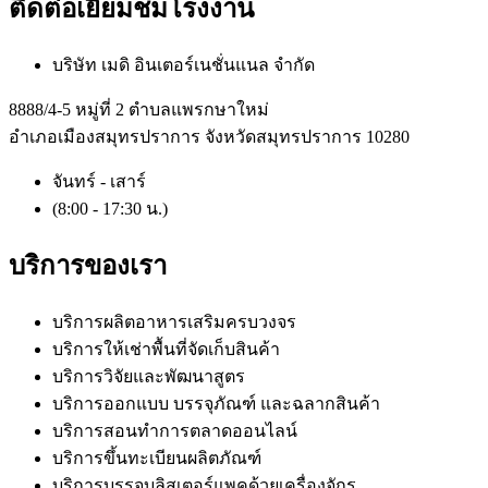
ติดต่อเยี่ยมชมโรงงาน
บริษัท เมดิ อินเตอร์เนชั่นแนล จำกัด
8888/4-5 หมู่ที่ 2 ตำบลแพรกษาใหม่
อำเภอเมืองสมุทรปราการ จังหวัดสมุทรปราการ 10280
จันทร์ - เสาร์
(8:00 - 17:30 น.)
บริการของเรา
บริการผลิตอาหารเสริมครบวงจร
บริการให้เช่าพื้นที่จัดเก็บสินค้า
บริการวิจัยและพัฒนาสูตร
บริการออกแบบ บรรจุภัณฑ์ และฉลากสินค้า
บริการสอนทำการตลาดออนไลน์
บริการขึ้นทะเบียนผลิตภัณฑ์
บริการบรรจุบลิสเตอร์แพคด้วยเครื่องจักร