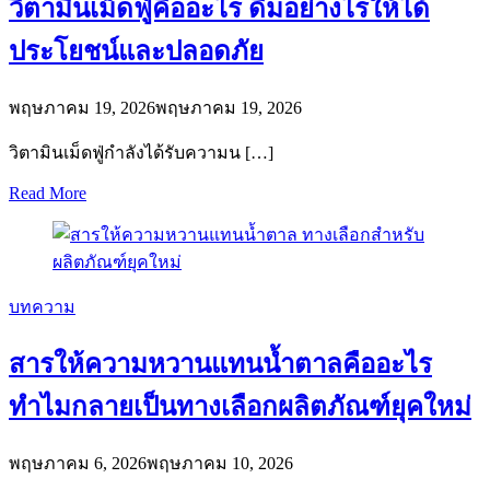
วิตามินเม็ดฟู่คืออะไร ดื่มอย่างไรให้ได้
ประโยชน์และปลอดภัย
พฤษภาคม 19, 2026
พฤษภาคม 19, 2026
วิตามินเม็ดฟู่กำลังได้รับความน […]
Read More
บทความ
สารให้ความหวานแทนน้ำตาลคืออะไร
ทำไมกลายเป็นทางเลือกผลิตภัณฑ์ยุคใหม่
พฤษภาคม 6, 2026
พฤษภาคม 10, 2026