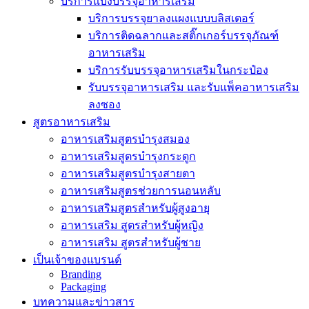
บริการแบ่งบรรจุอาหารเสริม
บริการบรรจุยาลงแผงแบบบลิสเตอร์
บริการติดฉลากและสติ๊กเกอร์บรรจุภัณฑ์
อาหารเสริม
บริการรับบรรจุอาหารเสริมในกระป๋อง
รับบรรจุอาหารเสริม และรับแพ็คอาหารเสริม
ลงซอง
สูตรอาหารเสริม
อาหารเสริมสูตรบำรุงสมอง
อาหารเสริมสูตรบำรุงกระดูก
อาหารเสริมสูตรบำรุงสายตา
อาหารเสริมสูตรช่วยการนอนหลับ
อาหารเสริมสูตรสำหรับผู้สูงอายุ
อาหารเสริม สูตรสำหรับผู้หญิง
อาหารเสริม สูตรสำหรับผู้ชาย
เป็นเจ้าของแบรนด์
Branding
Packaging
บทความและข่าวสาร