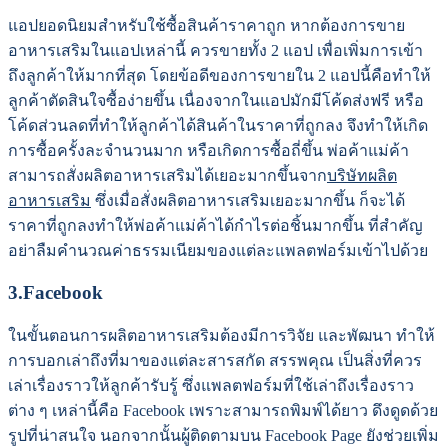
แอปยอดนิยมสำหรับใช้ซื้อสินค้าราคาถูก หากต้องการขาย
อาหารเสริมในแอปเหล่านี้ ควรขายทั้ง 2 แอป เพื่อเพิ่มการเข้า
ถึงลูกค้าให้มากที่สุด โดยข้อดีของการขายใน 2 แอปนี้คือทำให้
ลูกค้าตัดสินใจซื้อง่ายขึ้น เนื่องจากในแอปมักมีโค้ดส่งฟรี หรือ
โค้ดส่วนลดที่ทำให้ลูกค้าได้สินค้าในราคาที่ถูกลง จึงทำให้เกิด
การซื้อครั้งละจำนวนมาก หรือเกิดการซื้อถี่ขึ้น พ่อค้าแม่ค้า
สามารถสั่งผลิตอาหารเสริมได้เยอะมากขึ้นจาก
บริษัทผลิต
อาหารเสริม
ซึ่งเมื่อสั่งผลิตอาหารเสริมเยอะมากขึ้น ก็จะได้
ราคาที่ถูกลงทำให้พ่อค้าแม่ค้าได้กำไรต่อชิ้นมากขึ้น ที่สำคัญ
อย่าลืมคำนวณค่าธรรมเนียมของแต่ละแพลตฟอร์มเข้าไปด้วย
3.Facebook
ในขั้นตอนการผลิตอาหารเสริมต้องมีการวิจัย และพัฒนา ทำให้
การบอกเล่าถึงที่มาของแต่ละสารสกัด สรรพคุณ เป็นสิ่งที่ควร
เล่าเรื่องราวให้ลูกค้ารับรู้ ซึ่งแพลตฟอร์มที่ใช้เล่าถึงเรื่องราว
ต่าง ๆ เหล่านี้คือ Facebook เพราะสามารถพิมพ์ได้ยาว ดึงดูดด้วย
รูปที่น่าสนใจ นอกจากนั้นผู้ติดตามบน Facebook Page ยังช่วยเพิ่ม