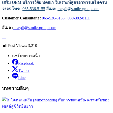
เสริม OEM บริการวิจัย-พัฒนา-วิเคราะห์สูตรอาหารเสริมครบ
วงจร
โทร:
065-536-5155
อีเมล:
maydi@s-milesgroup.com
Customer Consultant
:
065-536-5155
,
080-392-8111
อีเมล :
maydi@s-milesgroup.com
Post Views:
3,210
แชร์บทความนี้ :
Facebook
Twitter
Line
บทความอื่นๆ