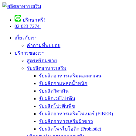
ปรึกษาฟรี!
02-023-7274 ​
เกี่ยวกับเรา
คำถามที่พบบ่อย
บริการของเรา
สูตรพร้อมขาย
รับผลิตอาหารเสริม
รับผลิตอาหารเสริมคอลลาเจน
รับผลิตกาแฟลดน้ำหนัก
รับผลิตวิตามิน
รับผลิตเวย์โปรตีน
รับผลิตโปรตีนพืช
รับผลิตอาหารเสริมไฟเบอร์ (FIBER)
รับผลิตอาหารเสริมผิวขาว
รับผลิตโพรไบโอติก (Probiotic)