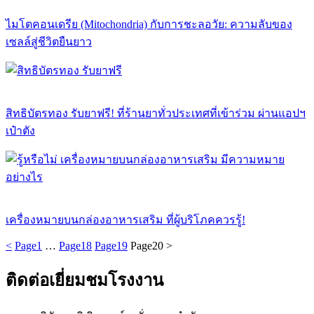
ไมโตคอนเดรีย (Mitochondria) กับการชะลอวัย: ความลับของ
เซลล์สู่ชีวิตยืนยาว
สิทธิบัตรทอง รับยาฟรี! ที่ร้านยาทั่วประเทศที่เข้าร่วม ผ่านแอปฯ
เป๋าตัง
เครื่องหมายบนกล่องอาหารเสริม ที่ผู้บริโภคควรรู้!
<
Page
1
…
Page
18
Page
19
Page
20
>
ติดต่อเยี่ยมชมโรงงาน