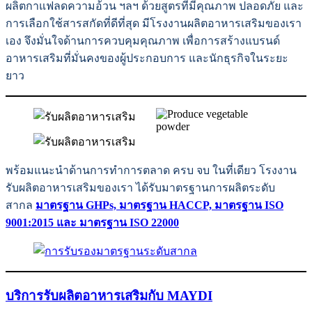
ผลิตกาแฟลดความอ้วน ฯลฯ ด้วยสูตรที่มีคุณภาพ ปลอดภัย และ
การเลือกใช้สารสกัดที่ดีที่สุด มีโรงงานผลิตอาหารเสริมของเรา
เอง จึงมั่นใจด้านการควบคุมคุณภาพ เพื่อการสร้างแบรนด์
อาหารเสริมที่มั่นคงของผู้ประกอบการ และนักธุรกิจในระยะ
ยาว
พร้อมแนะนำด้านการทำการตลาด ครบ จบ ในที่เดียว โรงงาน
รับผลิตอาหารเสริมของเรา ได้รับมาตรฐานการผลิตระดับ
สากล
มาตรฐาน GHPs, มาตรฐาน HACCP, มาตรฐาน ISO
9001:2015 และ มาตรฐาน ISO 22000
บริการรับผลิตอาหารเสริมกับ MAYDI