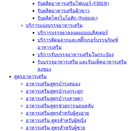
รับผลิตอาหารเสริมไฟเบอร์ (FIBER)
รับผลิตอาหารเสริมผิวขาว
รับผลิตโพรไบโอติก (Probiotic)
บริการแบ่งบรรจุอาหารเสริม
บริการบรรจุยาลงแผงแบบบลิสเตอร์
บริการติดฉลากและสติ๊กเกอร์บรรจุภัณฑ์
อาหารเสริม
บริการรับบรรจุอาหารเสริมในกระป๋อง
รับบรรจุอาหารเสริม และรับแพ็คอาหารเสริม
ลงซอง
สูตรอาหารเสริม
อาหารเสริมสูตรบำรุงสมอง
อาหารเสริมสูตรบำรุงกระดูก
อาหารเสริมสูตรบำรุงสายตา
อาหารเสริมสูตรช่วยการนอนหลับ
อาหารเสริมสูตรสำหรับผู้สูงอายุ
อาหารเสริม สูตรสำหรับผู้หญิง
อาหารเสริม สูตรสำหรับผู้ชาย