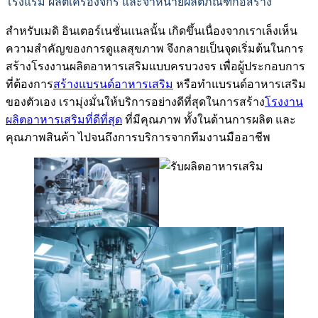
โรงแรม ผลิตเครื่องจักร และจำหน่ายผลิตภัณฑ์ก่อสร้าง
สำหรับเมดิ อินเตอร์เนชั่นแนลนั้น เกิดขึ้นเนื่องจากเราเล็งเห็น
ความสำคัญของการดูแลสุขภาพ จึงกลายเป็นจุดเริ่มต้นในการ
สร้างโรงงานผลิตอาหารเสริมแบบครบวงจร เพื่อผู้ประกอบการ
ที่ต้องการ
สร้างแบรนด์อาหารเสริม
หรือทำแบรนด์อาหารเสริม
ของตัวเอง เรามุ่งมั่นให้บริการอย่างดีที่สุดในการสร้าง
โรงงาน
ผลิตอาหารเสริมที่ดีที่สุด
ที่มีคุณภาพ ทั้งในด้านการผลิต และ
คุณภาพสินค้า ไปจนถึงการบริการจากทีมงานมืออาชีพ