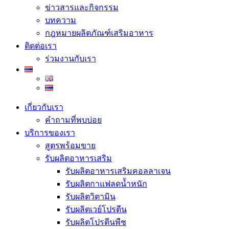
ข่าวสารและกิจกรรม
บทความ
กฎหมายผลิตภัณฑ์เสริมอาหาร
ติดต่อเรา
ร่วมงานกับเรา
เกี่ยวกับเรา
คำถามที่พบบ่อย
บริการของเรา
สูตรพร้อมขาย
รับผลิตอาหารเสริม
รับผลิตอาหารเสริมคอลลาเจน
รับผลิตกาแฟลดน้ำหนัก
รับผลิตวิตามิน
รับผลิตเวย์โปรตีน
รับผลิตโปรตีนพืช