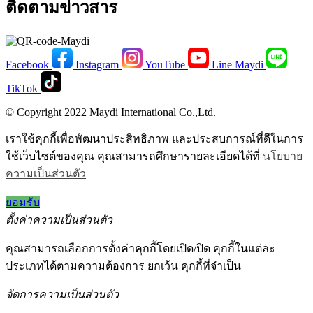
ติดตามข่าวสาร
Facebook
Instagram
YouTube
Line Maydi
TikTok
© Copyright 2022 Maydi International Co.,Ltd.
เราใช้คุกกี้เพื่อพัฒนาประสิทธิภาพ และประสบการณ์ที่ดีในการ
ใช้เว็บไซต์ของคุณ คุณสามารถศึกษารายละเอียดได้ที่
นโยบาย
ความเป็นส่วนตัว
ยอมรับ
ตั้งค่าความเป็นส่วนตัว
คุณสามารถเลือกการตั้งค่าคุกกี้โดยเปิด/ปิด คุกกี้ในแต่ละ
ประเภทได้ตามความต้องการ ยกเว้น คุกกี้ที่จำเป็น
จัดการความเป็นส่วนตัว