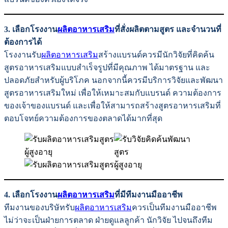
3. เลือกโรงงาน
ผลิตอาหารเสริม
ที่สั่งผลิตตามสูตร และจำนวนที่
ต้องการได้
โรงงานรับ
ผลิตอาหารเสริม
สร้างแบรนด์ควรมีนักวิจัยที่คิดค้น
สูตรอาหารเสริมแบบสำเร็จรูปที่มีคุณภาพ ได้มาตรฐาน และ
ปลอดภัยสำหรับผู้บริโภค นอกจากนี้ควรมีบริการวิจัยและพัฒนา
สูตรอาหารเสริมใหม่ เพื่อให้เหมาะสมกับแบรนด์ ความต้องการ
ของเจ้าของแบรนด์ และเพื่อให้สามารถสร้างสูตรอาหารเสริมที่
ตอบโจทย์ความต้องการของตลาดได้มากที่สุด
4. เลือกโรงงาน
ผลิตอาหารเสริม
ที่มีทีมงานมืออาชีพ
ทีมงานของบริษัทรับ
ผลิตอาหารเสริม
ควรเป็นทีมงานมืออาชีพ
ไม่ว่าจะเป็นฝ่ายการตลาด ฝ่ายดูแลลูกค้า นักวิจัย ไปจนถึงทีม