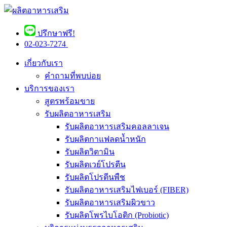
ปรึกษาฟรี!
02-023-7274 ​
เกี่ยวกับเรา
คำถามที่พบบ่อย
บริการของเรา
สูตรพร้อมขาย
รับผลิตอาหารเสริม
รับผลิตอาหารเสริมคอลลาเจน
รับผลิตกาแฟลดน้ำหนัก
รับผลิตวิตามิน
รับผลิตเวย์โปรตีน
รับผลิตโปรตีนพืช
รับผลิตอาหารเสริมไฟเบอร์ (FIBER)
รับผลิตอาหารเสริมผิวขาว
รับผลิตโพรไบโอติก (Probiotic)