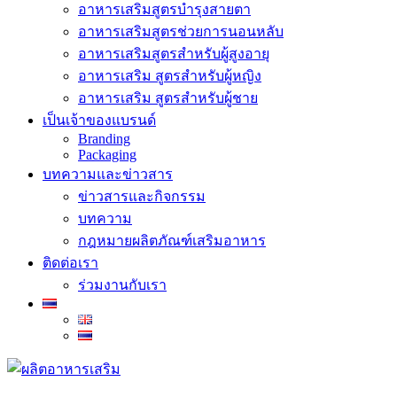
อาหารเสริมสูตรบำรุงสายตา
อาหารเสริมสูตรช่วยการนอนหลับ
อาหารเสริมสูตรสำหรับผู้สูงอายุ
อาหารเสริม สูตรสำหรับผู้หญิง
อาหารเสริม สูตรสำหรับผู้ชาย
เป็นเจ้าของแบรนด์
Branding
Packaging
บทความและข่าวสาร
ข่าวสารและกิจกรรม
บทความ
กฎหมายผลิตภัณฑ์เสริมอาหาร
ติดต่อเรา
ร่วมงานกับเรา