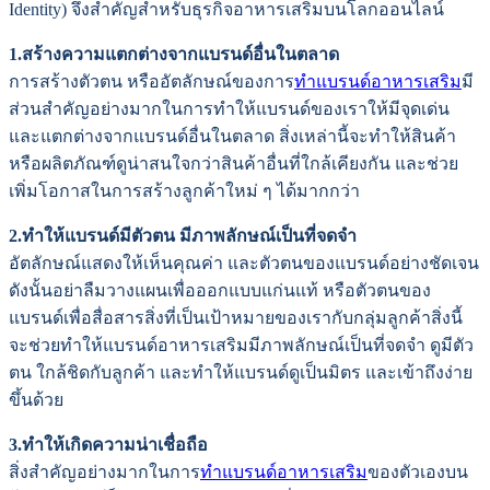
Identity) จึงสำคัญสำหรับธุรกิจอาหารเสริมบนโลกออนไลน์
1.สร้างความแตกต่างจากแบรนด์อื่นในตลาด
การสร้างตัวตน หรืออัตลักษณ์ของการ
ทำแบรนด์อาหารเสริม
มี
ส่วนสำคัญอย่างมากในการทำให้แบรนด์ของเราให้มีจุดเด่น
และแตกต่างจากแบรนด์อื่นในตลาด สิ่งเหล่านี้จะทำให้สินค้า
หรือผลิตภัณฑ์ดูน่าสนใจกว่าสินค้าอื่นที่ใกล้เคียงกัน และช่วย
เพิ่มโอกาสในการสร้างลูกค้าใหม่ ๆ ได้มากกว่า
2.ทำให้แบรนด์มีตัวตน มีภาพลักษณ์เป็นที่จดจำ
อัตลักษณ์แสดงให้เห็นคุณค่า และตัวตนของแบรนด์อย่างชัดเจน
ดังนั้นอย่าลืมวางแผนเพื่อออกแบบแก่นแท้ หรือตัวตนของ
แบรนด์เพื่อสื่อสารสิ่งที่เป็นเป้าหมายของเรากับกลุ่มลูกค้าสิ่งนี้
จะช่วยทำให้แบรนด์อาหารเสริมมีภาพลักษณ์เป็นที่จดจำ ดูมีตัว
ตน ใกล้ชิดกับลูกค้า และทำให้แบรนด์ดูเป็นมิตร และเข้าถึงง่าย
ขึ้นด้วย
3.ทำให้เกิดความน่าเชื่อถือ
สิ่งสำคัญอย่างมากในการ
ทำแบรนด์อาหารเสริม
ของตัวเองบน