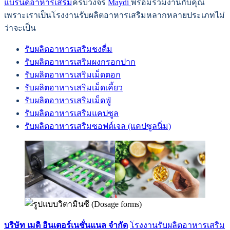
แบรนด์อาหารเสริม
ครบวงจร
Maydi
พร้อมร่วมงานกับคุณ
เพราะเราเป็นโรงงานรับผลิตอาหารเสริมหลากหลายประเภทไม่
ว่าจะเป็น
รับผลิตอาหารเสริมชงดื่ม
รับผลิตอาหารเสริมผงกรอกปาก
รับผลิตอาหารเสริมเม็ดตอก
รับผลิตอาหารเสริมเม็ดเคี้ยว
รับผลิตอาหารเสริมเม็ดฟู่
รับผลิตอาหารเสริมแคปซูล
รับผลิตอาหารเสริมซอฟต์เจล (แคปซูลนิ่ม)
บริษัท เมดิ อินเตอร์เนชั่นแนล จำกัด
โรงงานรับผลิตอาหารเสริม