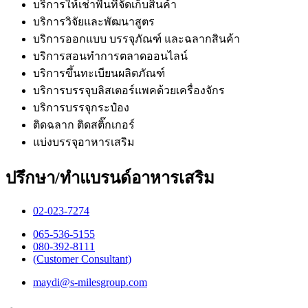
บริการให้เช่าพื้นที่จัดเก็บสินค้า
บริการวิจัยและพัฒนาสูตร
บริการออกแบบ บรรจุภัณฑ์ และฉลากสินค้า
บริการสอนทำการตลาดออนไลน์
บริการขึ้นทะเบียนผลิตภัณฑ์
บริการบรรจุบลิสเตอร์แพคด้วยเครื่องจักร
บริการบรรจุกระป๋อง
ติดฉลาก ติดสติ๊กเกอร์
แบ่งบรรจุอาหารเสริม
ปรึกษา/ทำแบรนด์อาหารเสริม
02-023-7274​
065-536-5155
​080-392-8111
(Customer Consultant)​
maydi@s-milesgroup.com