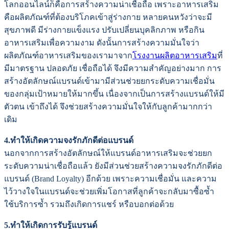
โลกออนไลน์ก็คือการสร้างความน่าเชื่อถือ เพราะอาหารเสริม
คือผลิตภัณฑ์ที่ต้องบริโภคเข้าสู่ร่างกาย หลายคนหวังว่าจะมี
สุขภาพดี มีร่างกายแข็งแรง ปรับเปลี่ยนบุคลิกภาพ หรือกิน
อาหารเสริมเพื่อความงาม ดังนั้นการสร้างความมั่นใจว่า
ผลิตภัณฑ์อาหารเสริมของเรามาจาก
โรงงานผลิตอาหารเสริม
ที่
มีมาตรฐาน ปลอดภัย เชื่อถือได้ จึงมีความสำคัญอย่างมาก การ
สร้างอัตลักษณ์แบรนด์เข้ามามีส่วนช่วยยกระดับความเชื่อมั่น
ของกลุ่มเป้าหมายให้มากขึ้น เนื่องจากเป็นการสร้างแบรนด์ให้มี
ตัวตน เข้าถึงได้ จึงช่วยสร้างความมั่นใจให้กับลูกค้ามากกว่า
เดิม
4.ทำให้เกิดความจงรักภักดีต่อแบรนด์
นอกจากการสร้างอัตลักษณ์ให้แบรนด์อาหารเสริมจะช่วยยก
ระดับความน่าเชื่อถือแล้ว ยังมีส่วนช่วยสร้างความจงรักภักดีต่อ
แบรนด์ (Brand Loyalty) อีกด้วย เพราะความเชื่อมั่น และความ
ไว้วางใจในแบรนด์จะช่วยเพิ่มโอกาสที่ลูกค้าจะกลับมาซื้อซ้ำ
ใช้บริการซ้ำ รวมถึงเกิดการแชร์ หรือบอกต่อด้วย
5.ทำให้เกิดการรับรู้แบรนด์