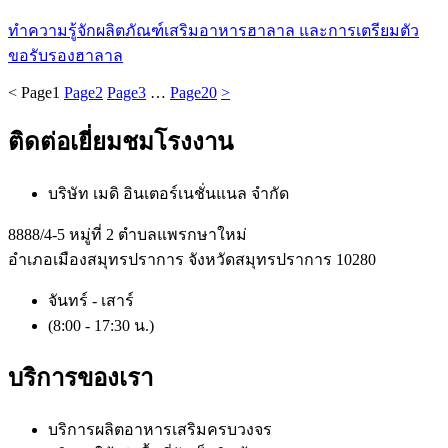
ทำความรู้จักผลิตภัณฑ์เสริมอาหารฮาลาล และการเตรียมตัว
ขอรับรองฮาลาล
<
Page
1
Page
2
Page
3
…
Page
20
>
ติดต่อเยี่ยมชมโรงงาน
บริษัท เมดิ อินเตอร์เนชั่นแนล จำกัด
8888/4-5 หมู่ที่ 2 ตำบลแพรกษาใหม่
อำเภอเมืองสมุทรปราการ จังหวัดสมุทรปราการ 10280
จันทร์ - เสาร์
(8:00 - 17:30 น.)
บริการของเรา
บริการผลิตอาหารเสริมครบวงจร