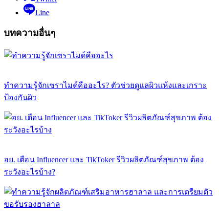
Line
บทความอื่นๆ
ทำความรู้จักเซราไมด์คืออะไร? ตัวช่วยดูแลผิวแห้งและเกราะ
ป้องกันผิว
อย. เตือน Influencer และ TikToker รีวิวผลิตภัณฑ์สุขภาพ ต้อง
ระวังอะไรบ้าง?