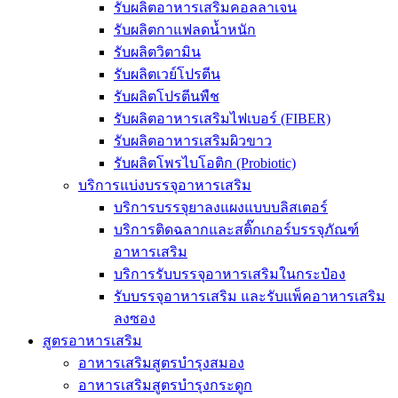
รับผลิตอาหารเสริมคอลลาเจน
รับผลิตกาแฟลดน้ำหนัก
รับผลิตวิตามิน
รับผลิตเวย์โปรตีน
รับผลิตโปรตีนพืช
รับผลิตอาหารเสริมไฟเบอร์ (FIBER)
รับผลิตอาหารเสริมผิวขาว
รับผลิตโพรไบโอติก (Probiotic)
บริการแบ่งบรรจุอาหารเสริม
บริการบรรจุยาลงแผงแบบบลิสเตอร์
บริการติดฉลากและสติ๊กเกอร์บรรจุภัณฑ์
อาหารเสริม
บริการรับบรรจุอาหารเสริมในกระป๋อง
รับบรรจุอาหารเสริม และรับแพ็คอาหารเสริม
ลงซอง
สูตรอาหารเสริม
อาหารเสริมสูตรบำรุงสมอง
อาหารเสริมสูตรบำรุงกระดูก