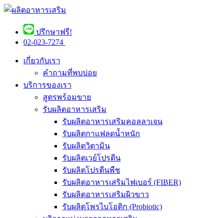
ปรึกษาฟรี!
02-023-7274 ​
เกี่ยวกับเรา
คำถามที่พบบ่อย
บริการของเรา
สูตรพร้อมขาย
รับผลิตอาหารเสริม
รับผลิตอาหารเสริมคอลลาเจน
รับผลิตกาแฟลดน้ำหนัก
รับผลิตวิตามิน
รับผลิตเวย์โปรตีน
รับผลิตโปรตีนพืช
รับผลิตอาหารเสริมไฟเบอร์ (FIBER)
รับผลิตอาหารเสริมผิวขาว
รับผลิตโพรไบโอติก (Probiotic)