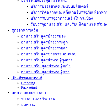
บริการแบ่งบรรจุอาหารเสริม
บริการบรรจุยาลงแผงแบบบลิสเตอร์
บริการติดฉลากและสติ๊กเกอร์บรรจุภัณฑ์อาหาร
บริการรับบรรจุอาหารเสริมในกระป๋อง
รับบรรจุอาหารเสริม และรับแพ็คอาหารเสริม
สูตรอาหารเสริม
อาหารเสริมสูตรบำรุงสมอง
อาหารเสริมสูตรบำรุงกระดูก
อาหารเสริมสูตรบำรุงสายตา
อาหารเสริมสูตรช่วยการนอนหลับ
อาหารเสริมสูตรสำหรับผู้สูงอายุ
อาหารเสริม สูตรสำหรับผู้หญิง
อาหารเสริม สูตรสำหรับผู้ชาย
เป็นเจ้าของแบรนด์
Branding
Packaging
บทความและข่าวสาร
ข่าวสารและกิจกรรม
บทความ