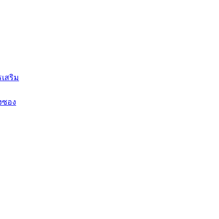
เสริม
ลงซอง