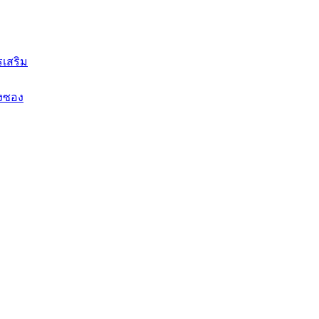
เสริม
ลงซอง