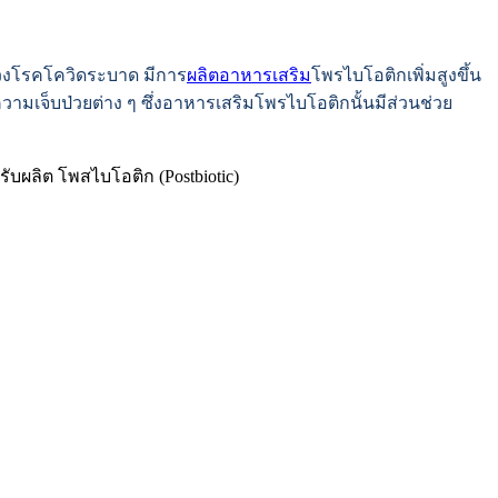
่วงโรคโควิดระบาด มีการ
ผลิตอาหารเสริม
โพรไบโอติกเพิ่มสูงขึ้น
ความเจ็บป่วยต่าง ๆ ซึ่งอาหารเสริมโพรไบโอติกนั้นมีส่วนช่วย