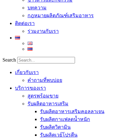
บทความ
กฎหมายผลิตภัณฑ์เสริมอาหาร
ติดต่อเรา
ร่วมงานกับเรา
Search
เกี่ยวกับเรา
คำถามที่พบบ่อย
บริการของเรา
สูตรพร้อมขาย
รับผลิตอาหารเสริม
รับผลิตอาหารเสริมคอลลาเจน
รับผลิตกาแฟลดน้ำหนัก
รับผลิตวิตามิน
รับผลิตเวย์โปรตีน