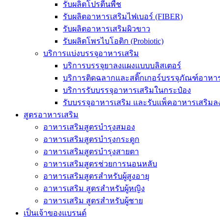
รับผลิตโปรตีนพืช
รับผลิตอาหารเสริมไฟเบอร์ (FIBER)
รับผลิตอาหารเสริมผิวขาว
รับผลิตโพรไบโอติก (Probiotic)
บริการแบ่งบรรจุอาหารเสริม
บริการบรรจุยาลงแผงแบบบลิสเตอร์
บริการติดฉลากและสติ๊กเกอร์บรรจุภัณฑ์อาหาร
บริการรับบรรจุอาหารเสริมในกระป๋อง
รับบรรจุอาหารเสริม และรับแพ็คอาหารเสริม
สูตรอาหารเสริม
อาหารเสริมสูตรบำรุงสมอง
อาหารเสริมสูตรบำรุงกระดูก
อาหารเสริมสูตรบำรุงสายตา
อาหารเสริมสูตรช่วยการนอนหลับ
อาหารเสริมสูตรสำหรับผู้สูงอายุ
อาหารเสริม สูตรสำหรับผู้หญิง
อาหารเสริม สูตรสำหรับผู้ชาย
เป็นเจ้าของแบรนด์