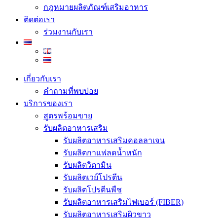
กฎหมายผลิตภัณฑ์เสริมอาหาร
ติดต่อเรา
ร่วมงานกับเรา
เกี่ยวกับเรา
คำถามที่พบบ่อย
บริการของเรา
สูตรพร้อมขาย
รับผลิตอาหารเสริม
รับผลิตอาหารเสริมคอลลาเจน
รับผลิตกาแฟลดน้ำหนัก
รับผลิตวิตามิน
รับผลิตเวย์โปรตีน
รับผลิตโปรตีนพืช
รับผลิตอาหารเสริมไฟเบอร์ (FIBER)
รับผลิตอาหารเสริมผิวขาว