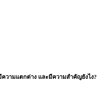
มีความแตกต่าง และมีความสำคัญยังไง?