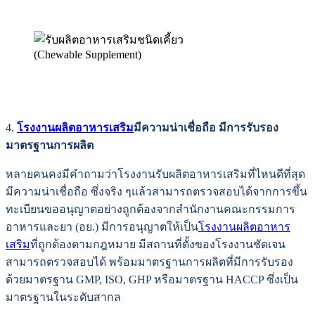
4.
โรงงานผลิตอาหารเสริม
มีความน่าเชื่อถือ มีการรับรอง
มาตรฐานการผลิต
หลายคนคงมีคำถามว่าโรงงานรับผลิตอาหารเสริมที่ไหนดีที่สุด
มีความน่าเชื่อถือ ซึ่งจริง ๆแล้วสามารถตรวจสอบได้จากการขึ้น
ทะเบียนขออนุญาตอย่างถูกต้องจากสำนักงานคณะกรรมการ
อาหารและยา (อย.) มีการอนุญาตให้เป็น
โรงงานผลิตอาหาร
เสริม
ที่ถูกต้องตามกฎหมาย มีสถานที่ตั้งของโรงงานชัดเจน
สามารถตรวจสอบได้ พร้อมมาตรฐานการผลิตที่มีการรับรอง
ด้วยมาตรฐาน GMP, ISO, GHP หรือมาตรฐาน HACCP ซึ่งเป็น
มาตรฐานในระดับสากล