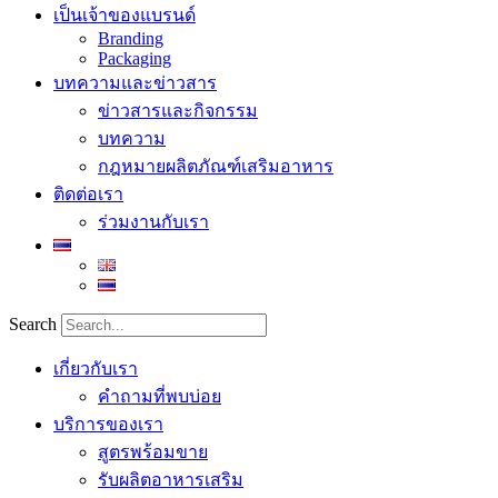
เป็นเจ้าของแบรนด์
Branding
Packaging
บทความและข่าวสาร
ข่าวสารและกิจกรรม
บทความ
กฎหมายผลิตภัณฑ์เสริมอาหาร
ติดต่อเรา
ร่วมงานกับเรา
Search
เกี่ยวกับเรา
คำถามที่พบบ่อย
บริการของเรา
สูตรพร้อมขาย
รับผลิตอาหารเสริม