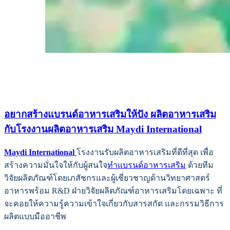
อยากสร้างแบรนด์อาหารเสริมให้ปัง ผลิตอาหารเสริม
กับโรงงานผลิตอาหารเสริม Maydi International
Maydi International
โรงงานรับผลิตอาหารเสริมที่ดีที่สุด เพื่อ
สร้างความมั่นใจให้กับผู้สนใจ
ทำแบรนด์อาหารเสริม
ด้วยทีม
วิจัยผลิตภัณฑ์โดยเภสัชกรและผู้เชี่ยวชาญด้านวิทยาศาสตร์
อาหารพร้อม R&D ฝ่ายวิจัยผลิตภัณฑ์อาหารเสริมโดยเฉพาะ ที่
จะคอยให้ความรู้ความเข้าใจเกี่ยวกับสารสกัด และกรรมวิธีการ
ผลิตแบบมืออาชีพ