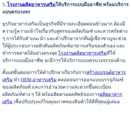
5.
โรงงานผลิตอาหารเสริม
ให้บริการแบบมืออาชีพ พร้อมบริการ
แบบครบวงจร
ธุรกิจอาหารเสริมเป็นธุรกิจที่มีรายละเอียดค่อนข้างมาก ต้องมี
ความรู้ความเข้าใจเกี่ยวกับสูตรของผลิตภัณฑ์ และสารสกัดต่าง
ๆ การได้รับคำแนะนำ และคำปรึกษาจากทีมผู้เชี่ยวชาญจะช่วย
ให้ผู้ประกอบการผลักดันผลิตภัณฑ์อาหารเสริมของตัวเอง และ
ทำการตลาดได้อย่างตรงจุด
โรงงานผลิตอาหารเสริม
ที่ให้
บริการแบบมืออาชีพ จะมีการให้บริการแบบครบวงจรรอบด้าน
ตั้งแต่ขั้นตอนการให้คำปรึกษาเกี่ยวกับการ
สร้างแบรนด์อาหาร
เสริม
ทำ
OEM อาหารเสริม
ตลอดจนการออกแบบบรรจุภัณฑ์
ของผลิตภัณฑ์ และการอำนวยความสะดวกขึ้นทะเบียน
ผลิตภัณฑ์ต่าง ๆ ให้ พร้อมติดตามผลลัพธ์ของการ
ผลิตอาหาร
เสริม
เพื่อปรับปรุงแก้ไขคุณภาพของสินค้าให้ดีที่สุดอยู่เสมอ