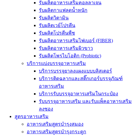
รับผลิตอาหารเสริมคอลลาเจน
รับผลิตกาแฟลดน้ำหนัก
รับผลิตวิตามิน
รับผลิตเวย์โปรตีน
รับผลิตโปรตีนพืช
รับผลิตอาหารเสริมไฟเบอร์ (FIBER)
รับผลิตอาหารเสริมผิวขาว
รับผลิตโพรไบโอติก (Probiotic)
บริการแบ่งบรรจุอาหารเสริม
บริการบรรจุยาลงแผงแบบบลิสเตอร์
บริการติดฉลากและสติ๊กเกอร์บรรจุภัณฑ์
อาหารเสริม
บริการรับบรรจุอาหารเสริมในกระป๋อง
รับบรรจุอาหารเสริม และรับแพ็คอาหารเสริม
ลงซอง
สูตรอาหารเสริม
อาหารเสริมสูตรบำรุงสมอง
อาหารเสริมสูตรบำรุงกระดูก