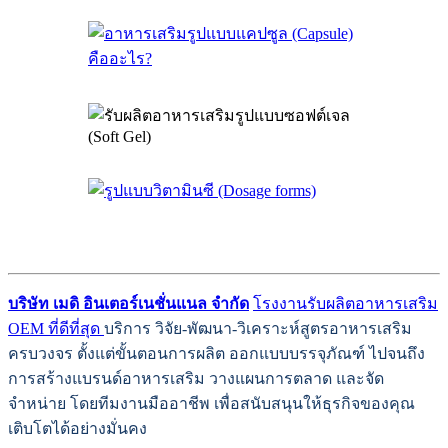
บริษัท เมดิ อินเตอร์เนชั่นแนล จำกัด
โรงงานรับผลิตอาหารเสริม
OEM ที่ดีที่สุด
บริการ วิจัย-พัฒนา-วิเคราะห์สูตรอาหารเสริม
ครบวงจร ตั้งแต่ขั้นตอนการผลิต ออกแบบบรรจุภัณฑ์ ไปจนถึง
การสร้างแบรนด์อาหารเสริม วางแผนการตลาด และจัด
จำหน่าย โดยทีมงานมืออาชีพ เพื่อสนับสนุนให้ธุรกิจของคุณ
เติบโตได้อย่างมั่นคง