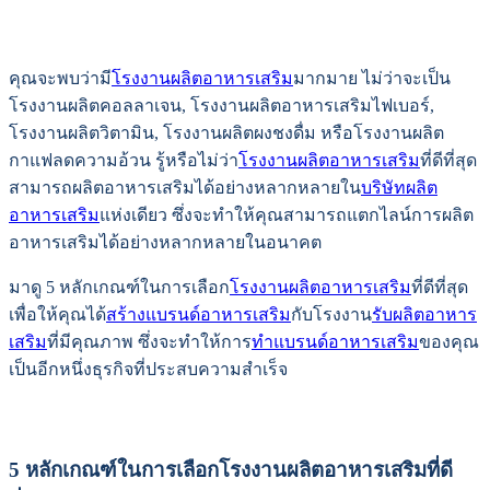
คุณจะพบว่ามี
โรงงานผลิตอาหารเสริม
มากมาย ไม่ว่าจะเป็น
โรงงานผลิตคอลลาเจน, โรงงานผลิตอาหารเสริมไฟเบอร์,
โรงงานผลิตวิตามิน, โรงงานผลิตผงชงดื่ม หรือโรงงานผลิต
กาแฟลดความอ้วน รู้หรือไม่ว่า
โรงงานผลิตอาหารเสริม
ที่ดีที่สุด
สามารถผลิตอาหารเสริมได้อย่างหลากหลายใน
บริษัทผลิต
อาหารเสริม
แห่งเดียว ซึ่งจะทำให้คุณสามารถแตกไลน์การผลิต
อาหารเสริมได้อย่างหลากหลายในอนาคต
มาดู 5 หลักเกณฑ์ในการเลือก
โรงงานผลิตอาหารเสริม
ที่ดีที่สุด
เพื่อให้คุณได้
สร้างแบรนด์อาหารเสริม
กับโรงงาน
รับผลิตอาหาร
เสริม
ที่มีคุณภาพ ซึ่งจะทำให้การ
ทำแบรนด์อาหารเสริม
ของคุณ
เป็นอีกหนึ่งธุรกิจที่ประสบความสำเร็จ
5 หลักเกณฑ์ในการเลือกโรงงานผลิตอาหารเสริมที่ดี