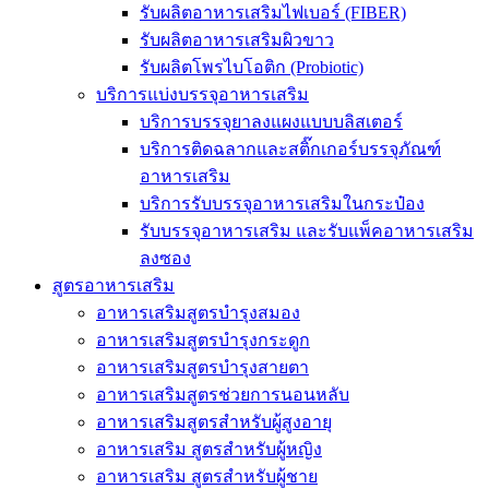
รับผลิตอาหารเสริมไฟเบอร์ (FIBER)
รับผลิตอาหารเสริมผิวขาว
รับผลิตโพรไบโอติก (Probiotic)
บริการแบ่งบรรจุอาหารเสริม
บริการบรรจุยาลงแผงแบบบลิสเตอร์
บริการติดฉลากและสติ๊กเกอร์บรรจุภัณฑ์
อาหารเสริม
บริการรับบรรจุอาหารเสริมในกระป๋อง
รับบรรจุอาหารเสริม และรับแพ็คอาหารเสริม
ลงซอง
สูตรอาหารเสริม
อาหารเสริมสูตรบำรุงสมอง
อาหารเสริมสูตรบำรุงกระดูก
อาหารเสริมสูตรบำรุงสายตา
อาหารเสริมสูตรช่วยการนอนหลับ
อาหารเสริมสูตรสำหรับผู้สูงอายุ
อาหารเสริม สูตรสำหรับผู้หญิง
อาหารเสริม สูตรสำหรับผู้ชาย