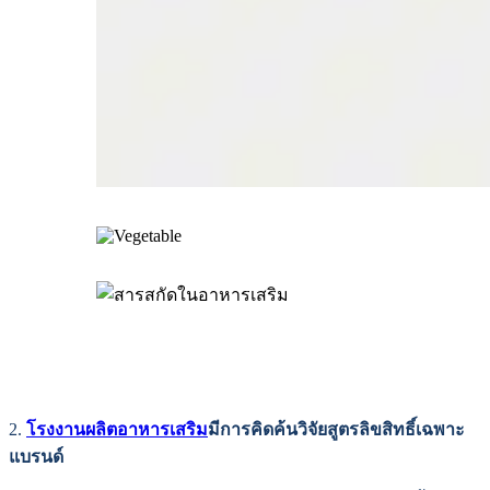
2.
โรงงานผลิตอาหารเสริม
มีการคิดค้นวิจัยสูตรลิขสิทธิ์เฉพาะ
แบรนด์