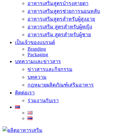
อาหารเสริมสูตรบำรุงสายตา
อาหารเสริมสูตรช่วยการนอนหลับ
อาหารเสริมสูตรสำหรับผู้สูงอายุ
อาหารเสริม สูตรสำหรับผู้หญิง
อาหารเสริม สูตรสำหรับผู้ชาย
เป็นเจ้าของแบรนด์
Branding
Packaging
บทความและข่าวสาร
ข่าวสารและกิจกรรม
บทความ
กฎหมายผลิตภัณฑ์เสริมอาหาร
ติดต่อเรา
ร่วมงานกับเรา