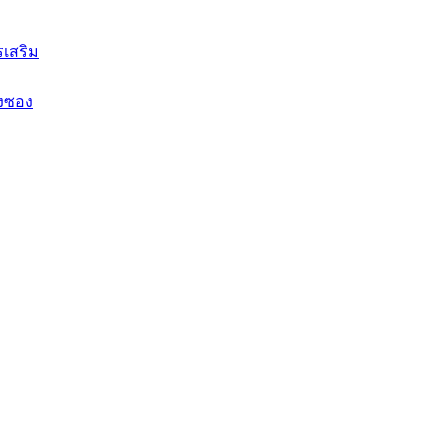
เสริม
ลงซอง