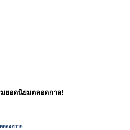
ริมยอดนิยมตลอดกาล!
งฮิตตลอดกาล