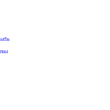
เสริม
ลงซอง