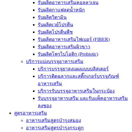
รับผลิตอาหารเสริมคอลลาเจน
รับผลิตกาแฟลดน้ำหนัก
รับผลิตวิตามิน
รับผลิตเวย์โปรตีน
รับผลิตโปรตีนพืช
รับผลิตอาหารเสริมไฟเบอร์ (FIBER)
รับผลิตอาหารเสริมผิวขาว
รับผลิตโพรไบโอติก (Probiotic)
บริการแบ่งบรรจุอาหารเสริม
บริการบรรจุยาลงแผงแบบบลิสเตอร์
บริการติดฉลากและสติ๊กเกอร์บรรจุภัณฑ์
อาหารเสริม
บริการรับบรรจุอาหารเสริมในกระป๋อง
รับบรรจุอาหารเสริม และรับแพ็คอาหารเสริม
ลงซอง
สูตรอาหารเสริม
อาหารเสริมสูตรบำรุงสมอง
อาหารเสริมสูตรบำรุงกระดูก