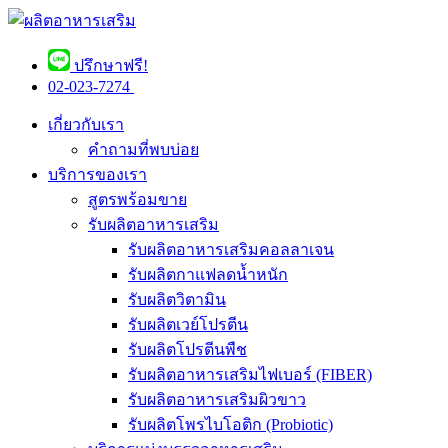
ปรึกษาฟรี!
02-023-7274 ​
เกี่ยวกับเรา
คำถามที่พบบ่อย
บริการของเรา
สูตรพร้อมขาย
รับผลิตอาหารเสริม
รับผลิตอาหารเสริมคอลลาเจน
รับผลิตกาแฟลดน้ำหนัก
รับผลิตวิตามิน
รับผลิตเวย์โปรตีน
รับผลิตโปรตีนพืช
รับผลิตอาหารเสริมไฟเบอร์ (FIBER)
รับผลิตอาหารเสริมผิวขาว
รับผลิตโพรไบโอติก (Probiotic)