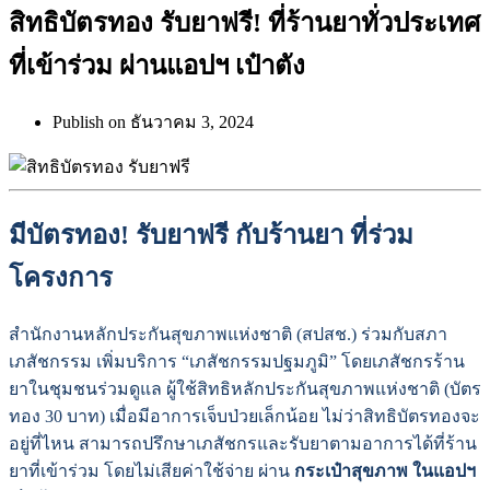
สิทธิบัตรทอง รับยาฟรี! ที่ร้านยาทั่วประเทศ
ที่เข้าร่วม ผ่านแอปฯ เป๋าตัง
Publish on
ธันวาคม 3, 2024
มีบัตรทอง! รับยาฟรี กับร้านยา ที่ร่วม
โครงการ
สำนักงานหลักประกันสุขภาพแห่งชาติ (สปสช.) ร่วมกับสภา
เภสัชกรรม เพิ่มบริการ “เภสัชกรรมปฐมภูมิ” โดยเภสัชกรร้าน
ยาในชุมชนร่วมดูแล ผู้ใช้สิทธิหลักประกันสุขภาพแห่งชาติ (บัตร
ทอง 30 บาท) เมื่อมีอาการเจ็บป่วยเล็กน้อย ไม่ว่าสิทธิบัตรทองจะ
อยู่ที่ไหน สามารถปรึกษาเภสัชกรและรับยาตามอาการได้ที่ร้าน
ยาที่เข้าร่วม โดยไม่เสียค่าใช้จ่าย ผ่าน
กระเป๋าสุขภาพ ในแอปฯ