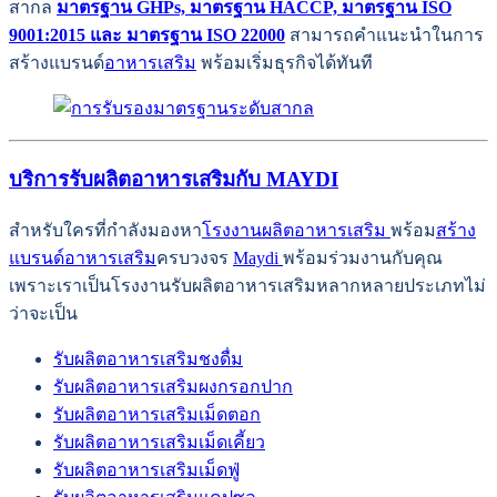
สากล
มาตรฐาน GHPs, มาตรฐาน HACCP, มาตรฐาน ISO
9001:2015 และ มาตรฐาน ISO 22000
สามารถคำแนะนำในการ
สร้างแบรนด์
อาหารเสริม
พร้อมเริ่มธุรกิจได้ทันที
บริการรับผลิตอาหารเสริมกับ MAYDI
สำหรับใครที่กำลังมองหา
โรงงานผลิตอาหารเสริม
พร้อม
สร้าง
แบรนด์อาหารเสริม
ครบวงจร
Maydi
พร้อมร่วมงานกับคุณ
เพราะเราเป็นโรงงานรับผลิตอาหารเสริมหลากหลายประเภทไม่
ว่าจะเป็น
รับผลิตอาหารเสริมชงดื่ม
รับผลิตอาหารเสริมผงกรอกปาก
รับผลิตอาหารเสริมเม็ดตอก
รับผลิตอาหารเสริมเม็ดเคี้ยว
รับผลิตอาหารเสริมเม็ดฟู่