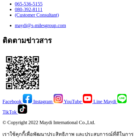
065-536-5155
​080-392-8111
(Customer Consultant)​
maydi@s-milesgroup.com
ติดตามข่าวสาร
Facebook
Instagram
YouTube
Line Maydi
TikTok
© Copyright 2022 Maydi International Co.,Ltd.
เราใช้คุกกี้เพื่อพัฒนาประสิทธิภาพ และประสบการณ์ที่ดีในการ