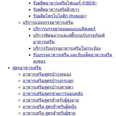
รับผลิตอาหารเสริมไฟเบอร์ (FIBER)
รับผลิตอาหารเสริมผิวขาว
รับผลิตโพรไบโอติก (Probiotic)
บริการแบ่งบรรจุอาหารเสริม
บริการบรรจุยาลงแผงแบบบลิสเตอร์
บริการติดฉลากและสติ๊กเกอร์บรรจุภัณฑ์
อาหารเสริม
บริการรับบรรจุอาหารเสริมในกระป๋อง
รับบรรจุอาหารเสริม และรับแพ็คอาหารเสริม
ลงซอง
สูตรอาหารเสริม
อาหารเสริมสูตรบำรุงสมอง
อาหารเสริมสูตรบำรุงกระดูก
อาหารเสริมสูตรบำรุงสายตา
อาหารเสริมสูตรช่วยการนอนหลับ
อาหารเสริมสูตรสำหรับผู้สูงอายุ
อาหารเสริม สูตรสำหรับผู้หญิง
อาหารเสริม สูตรสำหรับผู้ชาย