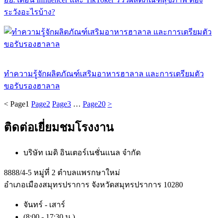
ระวังอะไรบ้าง?
ทำความรู้จักผลิตภัณฑ์เสริมอาหารฮาลาล และการเตรียมตัว
ขอรับรองฮาลาล
<
Page
1
Page
2
Page
3
…
Page
20
>
ติดต่อเยี่ยมชมโรงงาน
บริษัท เมดิ อินเตอร์เนชั่นแนล จำกัด
8888/4-5 หมู่ที่ 2 ตำบลแพรกษาใหม่
อำเภอเมืองสมุทรปราการ จังหวัดสมุทรปราการ 10280
จันทร์ - เสาร์
(8:00 - 17:30 น.)