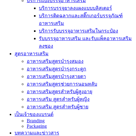
บริการแบ่งบรรจุอาหารเสริม
บริการบรรจุยาลงแผงแบบบลิสเตอร์
บริการติดฉลากและสติ๊กเกอร์บรรจุภัณฑ์
อาหารเสริม
บริการรับบรรจุอาหารเสริมในกระป๋อง
รับบรรจุอาหารเสริม และรับแพ็คอาหารเสริม
ลงซอง
สูตรอาหารเสริม
อาหารเสริมสูตรบำรุงสมอง
อาหารเสริมสูตรบำรุงกระดูก
อาหารเสริมสูตรบำรุงสายตา
อาหารเสริมสูตรช่วยการนอนหลับ
อาหารเสริมสูตรสำหรับผู้สูงอายุ
อาหารเสริม สูตรสำหรับผู้หญิง
อาหารเสริม สูตรสำหรับผู้ชาย
เป็นเจ้าของแบรนด์
Branding
Packaging
บทความและข่าวสาร