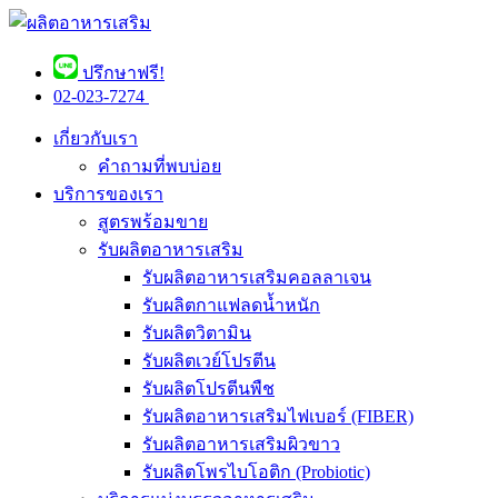
ปรึกษาฟรี!
02-023-7274 ​
เกี่ยวกับเรา
คำถามที่พบบ่อย
บริการของเรา
สูตรพร้อมขาย
รับผลิตอาหารเสริม
รับผลิตอาหารเสริมคอลลาเจน
รับผลิตกาแฟลดน้ำหนัก
รับผลิตวิตามิน
รับผลิตเวย์โปรตีน
รับผลิตโปรตีนพืช
รับผลิตอาหารเสริมไฟเบอร์ (FIBER)
รับผลิตอาหารเสริมผิวขาว
รับผลิตโพรไบโอติก (Probiotic)