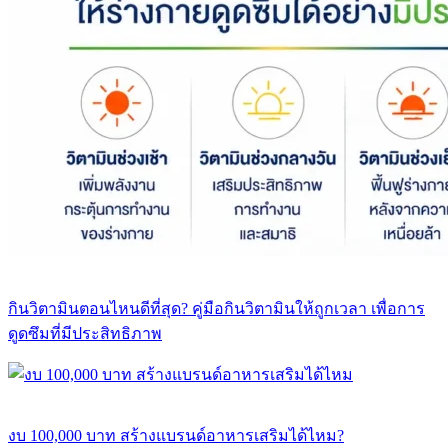
กินวิตามินตอนไหนดีที่สุด? คู่มือกินวิตามินให้ถูกเวลา เพื่อการ
ดูดซึมที่มีประสิทธิภาพ
งบ 100,000 บาท สร้างแบรนด์อาหารเสริมได้ไหม?