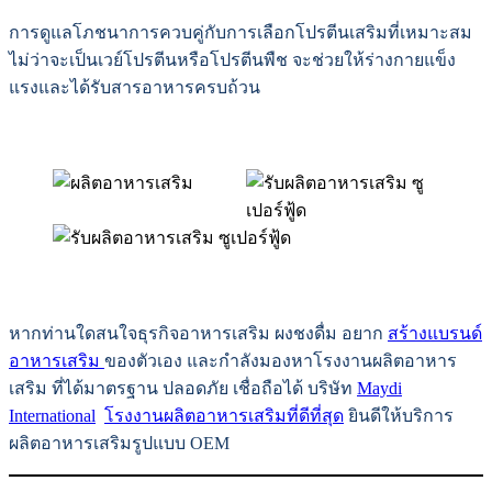
การดูแลโภชนาการควบคู่กับการเลือกโปรตีนเสริมที่เหมาะสม
ไม่ว่าจะเป็นเวย์โปรตีนหรือโปรตีนพืช จะช่วยให้ร่างกายแข็ง
แรงและได้รับสารอาหารครบถ้วน
หากท่านใดสนใจธุรกิจอาหารเสริม ผงชงดื่ม อยาก
สร้างแบรนด์
อาหารเสริม
ของตัวเอง และกำลังมองหาโรงงานผลิตอาหาร
เสริม ที่ได้มาตรฐาน ปลอดภัย เชื่อถือได้ บริษัท
Maydi
International
โรงงานผลิตอาหารเสริมที่ดีที่สุด
ยินดีให้บริการ
ผลิตอาหารเสริมรูปแบบ OEM