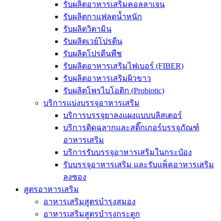
รับผลิตอาหารเสริมคอลลาเจน
รับผลิตกาแฟลดน้ำหนัก
รับผลิตวิตามิน
รับผลิตเวย์โปรตีน
รับผลิตโปรตีนพืช
รับผลิตอาหารเสริมไฟเบอร์ (FIBER)
รับผลิตอาหารเสริมผิวขาว
รับผลิตโพรไบโอติก (Probiotic)
บริการแบ่งบรรจุอาหารเสริม
บริการบรรจุยาลงแผงแบบบลิสเตอร์
บริการติดฉลากและสติ๊กเกอร์บรรจุภัณฑ์
อาหารเสริม
บริการรับบรรจุอาหารเสริมในกระป๋อง
รับบรรจุอาหารเสริม และรับแพ็คอาหารเสริม
ลงซอง
สูตรอาหารเสริม
อาหารเสริมสูตรบำรุงสมอง
อาหารเสริมสูตรบำรุงกระดูก