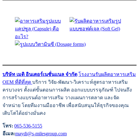
บริษัท เมดิ อินเตอร์เนชั่นแนล จำกัด
โรงงานรับผลิตอาหารเสริม
OEM ที่ดีที่สุด
บริการ วิจัย-พัฒนา-วิเคราะห์สูตรอาหารเสริม
ครบวงจร ตั้งแต่ขั้นตอนการผลิต ออกแบบบรรจุภัณฑ์ ไปจนถึง
การสร้างแบรนด์อาหารเสริม วางแผนการตลาด และจัด
จำหน่าย โดยทีมงานมืออาชีพ เพื่อสนับสนุนให้ธุรกิจของคุณ
เติบโตได้อย่างมั่นคง
โทร:
065-536-5155
อีเมล:
maydi@s-milesgroup.com