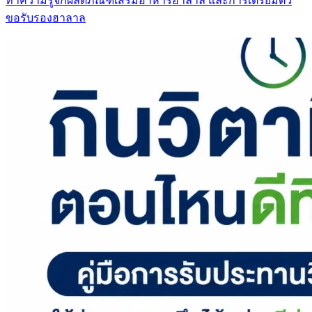
ทำความรู้จักผลิตภัณฑ์เสริมอาหารฮาลาล และการเตรียมตัว
ขอรับรองฮาลาล