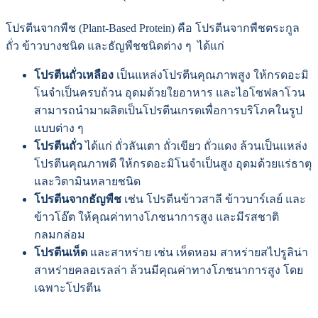
โปรตีนจากพืช (Plant-Based Protein) คือ โปรตีนจากพืชตระกูล
ถั่ว ข้าวบางชนิด และธัญพืชชนิดต่าง ๆ ได้แก่
โปรตีนถั่วเหลือง
เป็นแหล่งโปรตีนคุณภาพสูง ให้กรดอะมิ
โนจำเป็นครบถ้วน อุดมด้วยใยอาหาร และไอโซฟลาโวน
สามารถนำมาผลิตเป็นโปรตีนเกรดเพื่อการบริโภคในรูป
แบบต่าง ๆ
โปรตีนถั่ว
ได้แก่ ถั่วลันเตา ถั่วเขียว ถั่วแดง ล้วนเป็นแหล่ง
โปรตีนคุณภาพดี ให้กรดอะมิโนจำเป็นสูง อุดมด้วยแร่ธาตุ
และวิตามินหลายชนิด
โปรตีนจากธัญพืช
เช่น โปรตีนข้าวสาลี ข้าวบาร์เลย์ และ
ข้าวโอ๊ต ให้คุณค่าทางโภชนาการสูง และมีรสชาติ
กลมกล่อม
โปรตีนเห็ด
และสาหร่าย เช่น เห็ดหอม สาหร่ายสไปรูลิน่า
สาหร่ายคลอเรลล่า ล้วนมีคุณค่าทางโภชนาการสูง โดย
เฉพาะโปรตีน