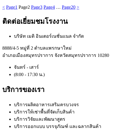
<
Page
1
Page
2
Page
3
Page
4
…
Page
20
>
ติดต่อเยี่ยมชมโรงงาน
บริษัท เมดิ อินเตอร์เนชั่นแนล จำกัด
8888/4-5 หมู่ที่ 2 ตำบลแพรกษาใหม่
อำเภอเมืองสมุทรปราการ จังหวัดสมุทรปราการ 10280
จันทร์ - เสาร์
(8:00 - 17:30 น.)
บริการของเรา
บริการผลิตอาหารเสริมครบวงจร
บริการให้เช่าพื้นที่จัดเก็บสินค้า
บริการวิจัยและพัฒนาสูตร
บริการออกแบบ บรรจุภัณฑ์ และฉลากสินค้า