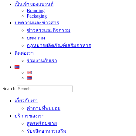
เป็นเจ้าของแบรนด์
Branding
Packaging
บทความและข่าวสาร
ข่าวสารและกิจกรรม
บทความ
กฎหมายผลิตภัณฑ์เสริมอาหาร
ติดต่อเรา
ร่วมงานกับเรา
Search
เกี่ยวกับเรา
คำถามที่พบบ่อย
บริการของเรา
สูตรพร้อมขาย
รับผลิตอาหารเสริม