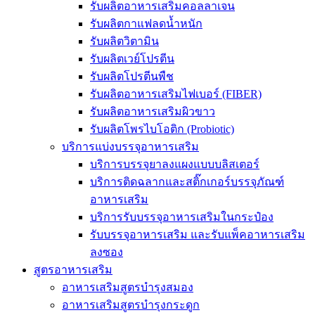
รับผลิตอาหารเสริมคอลลาเจน
รับผลิตกาแฟลดน้ำหนัก
รับผลิตวิตามิน
รับผลิตเวย์โปรตีน
รับผลิตโปรตีนพืช
รับผลิตอาหารเสริมไฟเบอร์ (FIBER)
รับผลิตอาหารเสริมผิวขาว
รับผลิตโพรไบโอติก (Probiotic)
บริการแบ่งบรรจุอาหารเสริม
บริการบรรจุยาลงแผงแบบบลิสเตอร์
บริการติดฉลากและสติ๊กเกอร์บรรจุภัณฑ์
อาหารเสริม
บริการรับบรรจุอาหารเสริมในกระป๋อง
รับบรรจุอาหารเสริม และรับแพ็คอาหารเสริม
ลงซอง
สูตรอาหารเสริม
อาหารเสริมสูตรบำรุงสมอง
อาหารเสริมสูตรบำรุงกระดูก