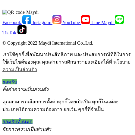
Facebook
Instagram
YouTube
Line Maydi
TikTok
© Copyright 2022 Maydi International Co.,Ltd.
เราใช้คุกกี้เพื่อพัฒนาประสิทธิภาพ และประสบการณ์ที่ดีในการ
ใช้เว็บไซต์ของคุณ คุณสามารถศึกษารายละเอียดได้ที่
นโยบาย
ความเป็นส่วนตัว
ยอมรับ
ตั้งค่าความเป็นส่วนตัว
คุณสามารถเลือกการตั้งค่าคุกกี้โดยเปิด/ปิด คุกกี้ในแต่ละ
ประเภทได้ตามความต้องการ ยกเว้น คุกกี้ที่จำเป็น
ยอมรับทั้งหมด
จัดการความเป็นส่วนตัว