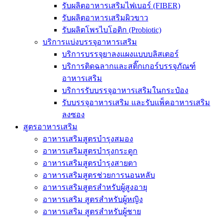
รับผลิตอาหารเสริมไฟเบอร์ (FIBER)
รับผลิตอาหารเสริมผิวขาว
รับผลิตโพรไบโอติก (Probiotic)
บริการแบ่งบรรจุอาหารเสริม
บริการบรรจุยาลงแผงแบบบลิสเตอร์
บริการติดฉลากและสติ๊กเกอร์บรรจุภัณฑ์
อาหารเสริม
บริการรับบรรจุอาหารเสริมในกระป๋อง
รับบรรจุอาหารเสริม และรับแพ็คอาหารเสริม
ลงซอง
สูตรอาหารเสริม
อาหารเสริมสูตรบำรุงสมอง
อาหารเสริมสูตรบำรุงกระดูก
อาหารเสริมสูตรบำรุงสายตา
อาหารเสริมสูตรช่วยการนอนหลับ
อาหารเสริมสูตรสำหรับผู้สูงอายุ
อาหารเสริม สูตรสำหรับผู้หญิง
อาหารเสริม สูตรสำหรับผู้ชาย