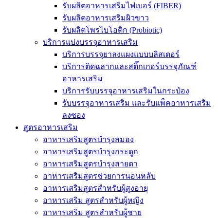
รับผลิตอาหารเสริมไฟเบอร์ (FIBER)
รับผลิตอาหารเสริมผิวขาว
รับผลิตโพรไบโอติก (Probiotic)
บริการแบ่งบรรจุอาหารเสริม
บริการบรรจุยาลงแผงแบบบลิสเตอร์
บริการติดฉลากและสติ๊กเกอร์บรรจุภัณฑ์
อาหารเสริม
บริการรับบรรจุอาหารเสริมในกระป๋อง
รับบรรจุอาหารเสริม และรับแพ็คอาหารเสริม
ลงซอง
สูตรอาหารเสริม
อาหารเสริมสูตรบำรุงสมอง
อาหารเสริมสูตรบำรุงกระดูก
อาหารเสริมสูตรบำรุงสายตา
อาหารเสริมสูตรช่วยการนอนหลับ
อาหารเสริมสูตรสำหรับผู้สูงอายุ
อาหารเสริม สูตรสำหรับผู้หญิง
อาหารเสริม สูตรสำหรับผู้ชาย