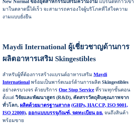
New Normal ของอุตสาหกรรมเสริมความงาม
แบรนด์ที่ก้าวเข้า
มาในตลาดนี้ได้เร็ว จะสามารถครองใจผู้บริโภคที่ใส่ใจความ
งามแบบยั่งยืน
Maydi International ผู้เชี่ยวชาญด้านการ
ผลิตอาหารเสริม Skingestibles
สำหรับผู้ที่ต้องการสร้างแบรนด์อาหารเสริม
Maydi
International
พร้อมเป็นพาร์ตเนอร์ด้านการผลิต
Skingestibles
อย่างครบวงจร ด้วยบริการ
One Stop Service
ที่รวมทุกขั้นตอน
ตั้งแต่
วิจัยและพัฒนาสูตร (R&D), คัดสรรวัตถุดิบคุณภาพจาก
ทั่วโลก,
ผลิตด้วยมาตรฐานสากล
(GHPs, HACCP, ISO 9001,
ISO 22000)
,
ออกแบบบรรจุภัณฑ์, จดทะเบียน อย.
จนถึงสินค้า
พร้อมขาย