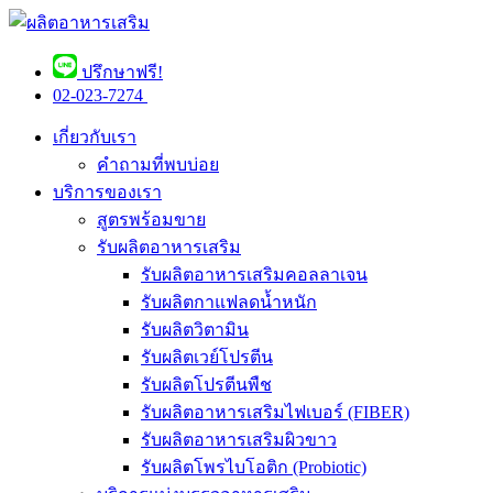
ปรึกษาฟรี!
02-023-7274 ​
เกี่ยวกับเรา
คำถามที่พบบ่อย
บริการของเรา
สูตรพร้อมขาย
รับผลิตอาหารเสริม
รับผลิตอาหารเสริมคอลลาเจน
รับผลิตกาแฟลดน้ำหนัก
รับผลิตวิตามิน
รับผลิตเวย์โปรตีน
รับผลิตโปรตีนพืช
รับผลิตอาหารเสริมไฟเบอร์ (FIBER)
รับผลิตอาหารเสริมผิวขาว
รับผลิตโพรไบโอติก (Probiotic)