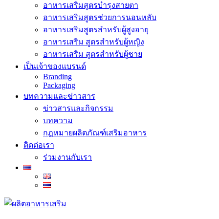
อาหารเสริมสูตรบำรุงสายตา
อาหารเสริมสูตรช่วยการนอนหลับ
อาหารเสริมสูตรสำหรับผู้สูงอายุ
อาหารเสริม สูตรสำหรับผู้หญิง
อาหารเสริม สูตรสำหรับผู้ชาย
เป็นเจ้าของแบรนด์
Branding
Packaging
บทความและข่าวสาร
ข่าวสารและกิจกรรม
บทความ
กฎหมายผลิตภัณฑ์เสริมอาหาร
ติดต่อเรา
ร่วมงานกับเรา