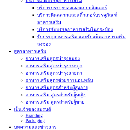
บริการแบ่งบรรจุอาหารเสริม
บริการบรรจุยาลงแผงแบบบลิสเตอร์
บริการติดฉลากและสติ๊กเกอร์บรรจุภัณฑ์
อาหารเสริม
บริการรับบรรจุอาหารเสริมในกระป๋อง
รับบรรจุอาหารเสริม และรับแพ็คอาหารเสริม
ลงซอง
สูตรอาหารเสริม
อาหารเสริมสูตรบำรุงสมอง
อาหารเสริมสูตรบำรุงกระดูก
อาหารเสริมสูตรบำรุงสายตา
อาหารเสริมสูตรช่วยการนอนหลับ
อาหารเสริมสูตรสำหรับผู้สูงอายุ
อาหารเสริม สูตรสำหรับผู้หญิง
อาหารเสริม สูตรสำหรับผู้ชาย
เป็นเจ้าของแบรนด์
Branding
Packaging
บทความและข่าวสาร