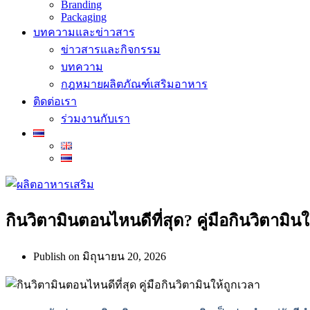
Branding
Packaging
บทความและข่าวสาร
ข่าวสารและกิจกรรม
บทความ
กฎหมายผลิตภัณฑ์เสริมอาหาร
ติดต่อเรา
ร่วมงานกับเรา
กินวิตามินตอนไหนดีที่สุด? คู่มือกินวิตามินใ
Publish on
มิถุนายน 20, 2026