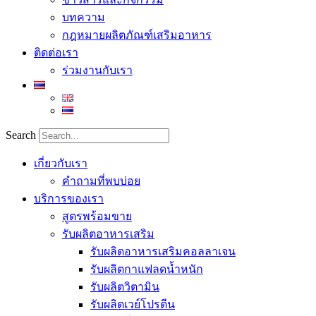
บทความ
กฎหมายผลิตภัณฑ์เสริมอาหาร
ติดต่อเรา
ร่วมงานกับเรา
Search
เกี่ยวกับเรา
คำถามที่พบบ่อย
บริการของเรา
สูตรพร้อมขาย
รับผลิตอาหารเสริม
รับผลิตอาหารเสริมคอลลาเจน
รับผลิตกาแฟลดน้ำหนัก
รับผลิตวิตามิน
รับผลิตเวย์โปรตีน