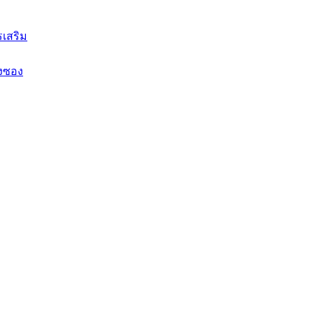
เสริม
ลงซอง