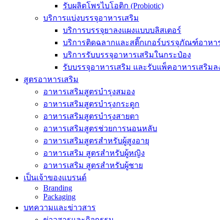
รับผลิตโพรไบโอติก (Probiotic)
บริการแบ่งบรรจุอาหารเสริม
บริการบรรจุยาลงแผงแบบบลิสเตอร์
บริการติดฉลากและสติ๊กเกอร์บรรจุภัณฑ์อาหาร
บริการรับบรรจุอาหารเสริมในกระป๋อง
รับบรรจุอาหารเสริม และรับแพ็คอาหารเสริม
สูตรอาหารเสริม
อาหารเสริมสูตรบำรุงสมอง
อาหารเสริมสูตรบำรุงกระดูก
อาหารเสริมสูตรบำรุงสายตา
อาหารเสริมสูตรช่วยการนอนหลับ
อาหารเสริมสูตรสำหรับผู้สูงอายุ
อาหารเสริม สูตรสำหรับผู้หญิง
อาหารเสริม สูตรสำหรับผู้ชาย
เป็นเจ้าของแบรนด์
Branding
Packaging
บทความและข่าวสาร
ข่าวสารและกิจกรรม