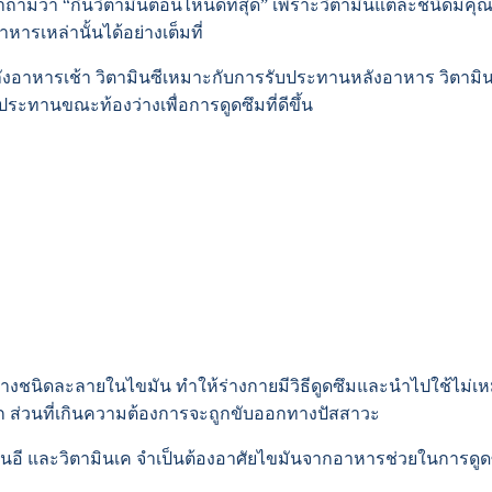
มว่า “กินวิตามินตอนไหนดีที่สุด” เพราะวิตามินแต่ละชนิดมีคุณส
รเหล่านั้นได้อย่างเต็มที่
าหารเช้า วิตามินซีเหมาะกับการรับประทานหลังอาหาร วิตามินที่ล
ะทานขณะท้องว่างเพื่อการดูดซึมที่ดีขึ้น
งชนิดละลายในไขมัน ทำให้ร่างกายมีวิธีดูดซึมและนำไปใช้ไม่เหมื
ก ส่วนที่เกินความต้องการจะถูกขับออกทางปัสสาวะ
ตามินอี และวิตามินเค จำเป็นต้องอาศัยไขมันจากอาหารช่วยในการดูด