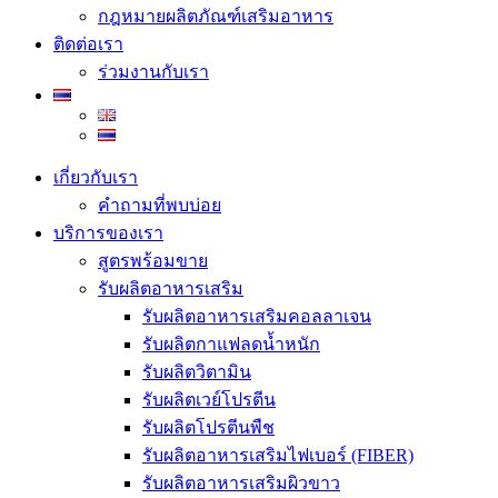
กฎหมายผลิตภัณฑ์เสริมอาหาร
ติดต่อเรา
ร่วมงานกับเรา
เกี่ยวกับเรา
คำถามที่พบบ่อย
บริการของเรา
สูตรพร้อมขาย
รับผลิตอาหารเสริม
รับผลิตอาหารเสริมคอลลาเจน
รับผลิตกาแฟลดน้ำหนัก
รับผลิตวิตามิน
รับผลิตเวย์โปรตีน
รับผลิตโปรตีนพืช
รับผลิตอาหารเสริมไฟเบอร์ (FIBER)
รับผลิตอาหารเสริมผิวขาว