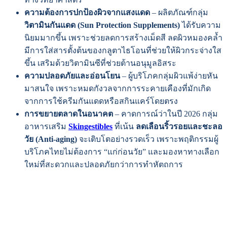
ความต้องการปกป้องผิวจากแสงแดด
– ผลิตภัณฑ์กลุ่ม
วิตามินกันแดด (Sun Protection Supplements)
ได้รับความ
นิยมมากขึ้น เพราะช่วยลดการสร้างเม็ดสี ลดผิวหมองคล้ำ
มีการใส่สารตั้งต้นของกลูตาไธโอนที่ช่วยให้ผิวกระจ่างใส
ขึ้น เสริมด้วยวิตามินซีที่ช่วยต้านอนุมูลอิสระ
ความปลอดภัยและอ่อนโยน
– ผู้บริโภคกลุ่มผิวแพ้ง่ายหัน
มาสนใจ เพราะหมดกังวลจากการระคายเคืองที่มักเกิด
จากการใช้ครีมกันแดดหรือสกินแคร์โดยตรง
การขยายตลาดในอนาคต
– คาดการณ์ว่าในปี 2026 กลุ่ม
อาหารเสริม
Skingestibles
ที่เน้น
ลดเลือนริ้วรอยและชะลอ
วัย (Anti-aging)
จะเติบโตอย่างรวดเร็ว เพราะพฤติกรรมผู้
บริโภคไทยไม่ต้องการ “แก่ก่อนวัย” และมองหาทางเลือก
ใหม่ที่สะดวกและปลอดภัยกว่าการทำหัตถการ