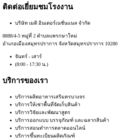
ติดต่อเยี่ยมชมโรงงาน
บริษัท เมดิ อินเตอร์เนชั่นแนล จำกัด
8888/4-5 หมู่ที่ 2 ตำบลแพรกษาใหม่
อำเภอเมืองสมุทรปราการ จังหวัดสมุทรปราการ 10280
จันทร์ - เสาร์
(8:00 - 17:30 น.)
บริการของเรา
บริการผลิตอาหารเสริมครบวงจร
บริการให้เช่าพื้นที่จัดเก็บสินค้า
บริการวิจัยและพัฒนาสูตร
บริการออกแบบ บรรจุภัณฑ์ และฉลากสินค้า
บริการสอนทำการตลาดออนไลน์
บริการขึ้นทะเบียนผลิตภัณฑ์