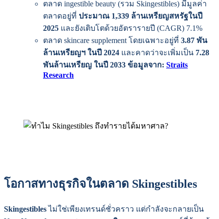
ตลาด ingestible beauty (รวม Skingestibles) มีมูลค่า
ตลาดอยู่ที่
ประมาณ 1,339 ล้านเหรียญสหรัฐในปี
2025
และยังเติบโตด้วยอัตรารายปี (CAGR) 7.1%
ตลาด skincare supplement โดยเฉพาะอยู่ที่
3.87 พัน
ล้านเหรียญฯ ในปี 2024
และคาดว่าจะเพิ่มเป็น
7.28
พันล้านเหรียญ ในปี 2033
ข้อมูลจาก:
Straits
Research
โอกาสทางธุรกิจในตลาด Skingestibles
Skingestibles
ไม่ใช่เพียงเทรนด์ชั่วคราว แต่กำลังจะกลายเป็น