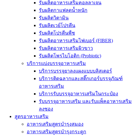
รับผลิตอาหารเสริมคอลลาเจน
รับผลิตกาแฟลดน้ำหนัก
รับผลิตวิตามิน
รับผลิตเวย์โปรตีน
รับผลิตโปรตีนพืช
รับผลิตอาหารเสริมไฟเบอร์ (FIBER)
รับผลิตอาหารเสริมผิวขาว
รับผลิตโพรไบโอติก (Probiotic)
บริการแบ่งบรรจุอาหารเสริม
บริการบรรจุยาลงแผงแบบบลิสเตอร์
บริการติดฉลากและสติ๊กเกอร์บรรจุภัณฑ์
อาหารเสริม
บริการรับบรรจุอาหารเสริมในกระป๋อง
รับบรรจุอาหารเสริม และรับแพ็คอาหารเสริม
ลงซอง
สูตรอาหารเสริม
อาหารเสริมสูตรบำรุงสมอง
อาหารเสริมสูตรบำรุงกระดูก