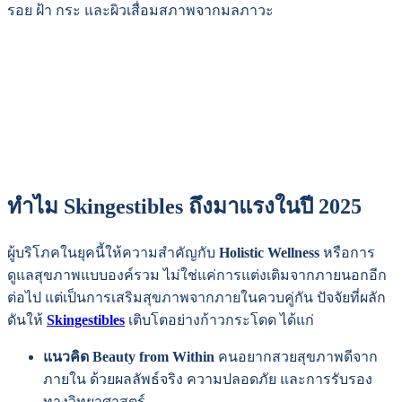
รอย ฝ้า กระ และผิวเสื่อมสภาพจากมลภาวะ
ทำไม Skingestibles ถึงมาแรงในปี 2025
ผู้บริโภคในยุคนี้ให้ความสำคัญกับ
Holistic Wellness
หรือการ
ดูแลสุขภาพแบบองค์รวม ไม่ใช่แค่การแต่งเติมจากภายนอกอีก
ต่อไป แต่เป็นการเสริมสุขภาพจากภายในควบคู่กัน ปัจจัยที่ผลัก
ดันให้
Skingestibles
เติบโตอย่างก้าวกระโดด ได้แก่
แนวคิด Beauty from Within
คนอยากสวยสุขภาพดีจาก
ภายใน ด้วยผลลัพธ์จริง ความปลอดภัย และการรับรอง
ทางวิทยาศาสตร์