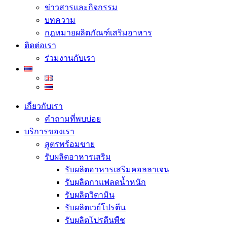
ข่าวสารและกิจกรรม
บทความ
กฎหมายผลิตภัณฑ์เสริมอาหาร
ติดต่อเรา
ร่วมงานกับเรา
เกี่ยวกับเรา
คำถามที่พบบ่อย
บริการของเรา
สูตรพร้อมขาย
รับผลิตอาหารเสริม
รับผลิตอาหารเสริมคอลลาเจน
รับผลิตกาแฟลดน้ำหนัก
รับผลิตวิตามิน
รับผลิตเวย์โปรตีน
รับผลิตโปรตีนพืช