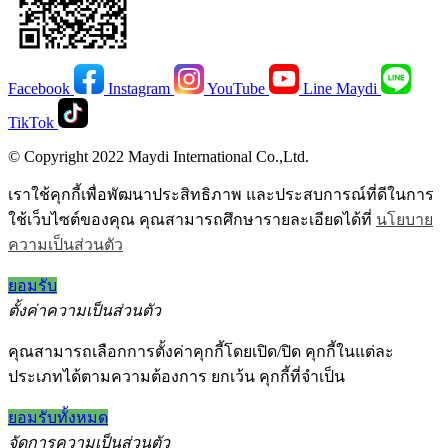
Facebook
Instagram
YouTube
Line Maydi
TikTok
© Copyright 2022 Maydi International Co.,Ltd.
เราใช้คุกกี้เพื่อพัฒนาประสิทธิภาพ และประสบการณ์ที่ดีในการ
ใช้เว็บไซต์ของคุณ คุณสามารถศึกษารายละเอียดได้ที่
นโยบาย
ความเป็นส่วนตัว
ยอมรับ
ตั้งค่าความเป็นส่วนตัว
คุณสามารถเลือกการตั้งค่าคุกกี้โดยเปิด/ปิด คุกกี้ในแต่ละ
ประเภทได้ตามความต้องการ ยกเว้น คุกกี้ที่จำเป็น
ยอมรับทั้งหมด
จัดการความเป็นส่วนตัว