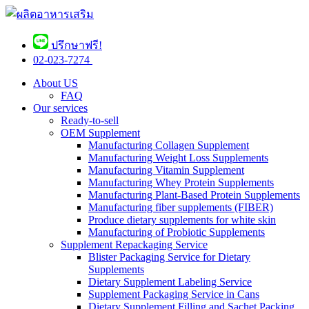
ปรึกษาฟรี!
02-023-7274 ​
About US
FAQ
Our services
Ready-to-sell
OEM Supplement
Manufacturing Collagen Supplement
Manufacturing Weight Loss Supplements
Manufacturing Vitamin Supplement
Manufacturing Whey Protein Supplements
Manufacturing Plant-Based Protein Supplements
Manufacturing fiber supplements (FIBER)
Produce dietary supplements for white skin
Manufacturing of Probiotic Supplements
Supplement Repackaging Service
Blister Packaging Service for Dietary
Supplements​
Dietary Supplement Labeling Service
Supplement Packaging Service in Cans
Dietary Supplement Filling and Sachet Packing