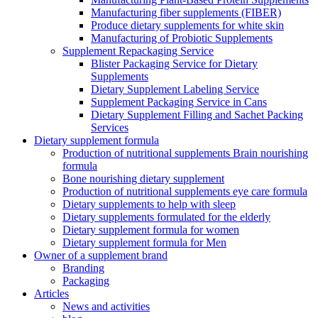
Manufacturing fiber supplements (FIBER)
Produce dietary supplements for white skin
Manufacturing of Probiotic Supplements
Supplement Repackaging Service
Blister Packaging Service for Dietary
Supplements​
Dietary Supplement Labeling Service
Supplement Packaging Service in Cans
Dietary Supplement Filling and Sachet Packing
Services
Dietary supplement formula
Production of nutritional supplements Brain nourishing
formula
Bone nourishing dietary supplement
Production of nutritional supplements eye care formula
Dietary supplements to help with sleep
Dietary supplements formulated for the elderly
Dietary supplement formula for women
Dietary supplement formula for Men
Owner of a supplement brand
Branding
Packaging
Articles
News and activities