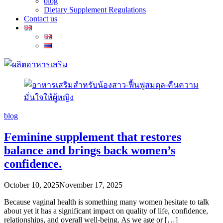
blog
Dietary Supplement Regulations
Contact us
อาหาร
blog
เสริม
สำหรับ
Feminine supplement that restores
น้อง
balance and brings back women’s
สาว-
confidence.
ฟื้นฟู
สมดุล-
October 10, 2025
November 17, 2025
คืน
Because vaginal health is something many women hesitate to talk
ความ
about yet it has a significant impact on quality of life, confidence,
relationships, and overall well-being. As we age or […]
มั่นใจ