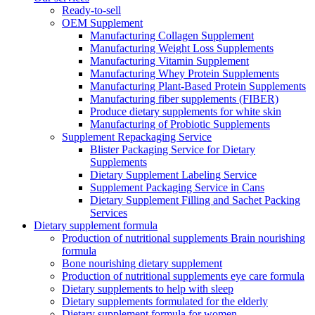
Ready-to-sell
OEM Supplement
Manufacturing Collagen Supplement
Manufacturing Weight Loss Supplements
Manufacturing Vitamin Supplement
Manufacturing Whey Protein Supplements
Manufacturing Plant-Based Protein Supplements
Manufacturing fiber supplements (FIBER)
Produce dietary supplements for white skin
Manufacturing of Probiotic Supplements
Supplement Repackaging Service
Blister Packaging Service for Dietary
Supplements​
Dietary Supplement Labeling Service
Supplement Packaging Service in Cans
Dietary Supplement Filling and Sachet Packing
Services
Dietary supplement formula
Production of nutritional supplements Brain nourishing
formula
Bone nourishing dietary supplement
Production of nutritional supplements eye care formula
Dietary supplements to help with sleep
Dietary supplements formulated for the elderly
Dietary supplement formula for women