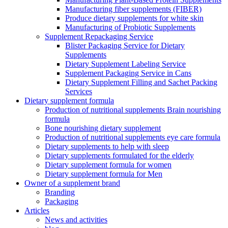
Manufacturing fiber supplements (FIBER)
Produce dietary supplements for white skin
Manufacturing of Probiotic Supplements
Supplement Repackaging Service
Blister Packaging Service for Dietary
Supplements​
Dietary Supplement Labeling Service
Supplement Packaging Service in Cans
Dietary Supplement Filling and Sachet Packing
Services
Dietary supplement formula
Production of nutritional supplements Brain nourishing
formula
Bone nourishing dietary supplement
Production of nutritional supplements eye care formula
Dietary supplements to help with sleep
Dietary supplements formulated for the elderly
Dietary supplement formula for women
Dietary supplement formula for Men
Owner of a supplement brand
Branding
Packaging
Articles
News and activities