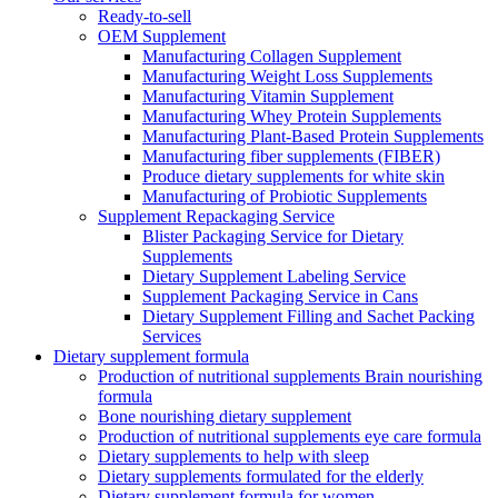
Ready-to-sell
OEM Supplement
Manufacturing Collagen Supplement
Manufacturing Weight Loss Supplements
Manufacturing Vitamin Supplement
Manufacturing Whey Protein Supplements
Manufacturing Plant-Based Protein Supplements
Manufacturing fiber supplements (FIBER)
Produce dietary supplements for white skin
Manufacturing of Probiotic Supplements
Supplement Repackaging Service
Blister Packaging Service for Dietary
Supplements​
Dietary Supplement Labeling Service
Supplement Packaging Service in Cans
Dietary Supplement Filling and Sachet Packing
Services
Dietary supplement formula
Production of nutritional supplements Brain nourishing
formula
Bone nourishing dietary supplement
Production of nutritional supplements eye care formula
Dietary supplements to help with sleep
Dietary supplements formulated for the elderly
Dietary supplement formula for women