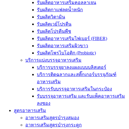
รับผลิตอาหารเสริมคอลลาเจน
รับผลิตกาแฟลดน้ำหนัก
รับผลิตวิตามิน
รับผลิตเวย์โปรตีน
รับผลิตโปรตีนพืช
รับผลิตอาหารเสริมไฟเบอร์ (FIBER)
รับผลิตอาหารเสริมผิวขาว
รับผลิตโพรไบโอติก (Probiotic)
บริการแบ่งบรรจุอาหารเสริม
บริการบรรจุยาลงแผงแบบบลิสเตอร์
บริการติดฉลากและสติ๊กเกอร์บรรจุภัณฑ์
อาหารเสริม
บริการรับบรรจุอาหารเสริมในกระป๋อง
รับบรรจุอาหารเสริม และรับแพ็คอาหารเสริม
ลงซอง
สูตรอาหารเสริม
อาหารเสริมสูตรบำรุงสมอง
อาหารเสริมสูตรบำรุงกระดูก