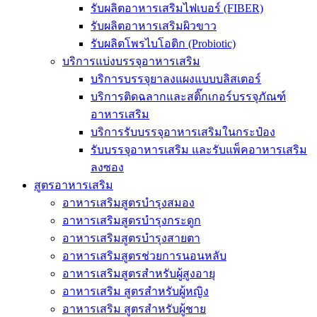
รับผลิตอาหารเสริมไฟเบอร์ (FIBER)
รับผลิตอาหารเสริมผิวขาว
รับผลิตโพรไบโอติก (Probiotic)
บริการแบ่งบรรจุอาหารเสริม
บริการบรรจุยาลงแผงแบบบลิสเตอร์
บริการติดฉลากและสติ๊กเกอร์บรรจุภัณฑ์
อาหารเสริม
บริการรับบรรจุอาหารเสริมในกระป๋อง
รับบรรจุอาหารเสริม และรับแพ็คอาหารเสริม
ลงซอง
สูตรอาหารเสริม
อาหารเสริมสูตรบำรุงสมอง
อาหารเสริมสูตรบำรุงกระดูก
อาหารเสริมสูตรบำรุงสายตา
อาหารเสริมสูตรช่วยการนอนหลับ
อาหารเสริมสูตรสำหรับผู้สูงอายุ
อาหารเสริม สูตรสำหรับผู้หญิง
อาหารเสริม สูตรสำหรับผู้ชาย