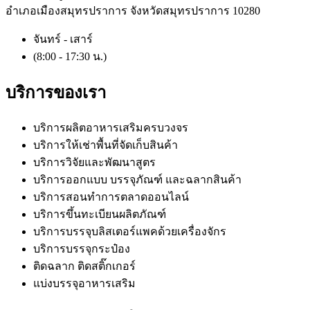
อำเภอเมืองสมุทรปราการ จังหวัดสมุทรปราการ 10280
จันทร์ - เสาร์
(8:00 - 17:30 น.)
บริการของเรา
บริการผลิตอาหารเสริมครบวงจร
บริการให้เช่าพื้นที่จัดเก็บสินค้า
บริการวิจัยและพัฒนาสูตร
บริการออกแบบ บรรจุภัณฑ์ และฉลากสินค้า
บริการสอนทำการตลาดออนไลน์
บริการขึ้นทะเบียนผลิตภัณฑ์
บริการบรรจุบลิสเตอร์แพคด้วยเครื่องจักร
บริการบรรจุกระป๋อง
ติดฉลาก ติดสติ๊กเกอร์
แบ่งบรรจุอาหารเสริม