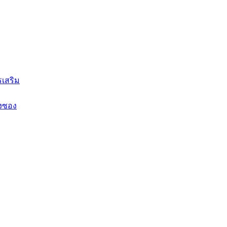
เสริม
ลงซอง