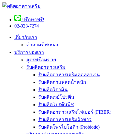
ปรึกษาฟรี!
02-023-7274 ​
เกี่ยวกับเรา
คำถามที่พบบ่อย
บริการของเรา
สูตรพร้อมขาย
รับผลิตอาหารเสริม
รับผลิตอาหารเสริมคอลลาเจน
รับผลิตกาแฟลดน้ำหนัก
รับผลิตวิตามิน
รับผลิตเวย์โปรตีน
รับผลิตโปรตีนพืช
รับผลิตอาหารเสริมไฟเบอร์ (FIBER)
รับผลิตอาหารเสริมผิวขาว
รับผลิตโพรไบโอติก (Probiotic)