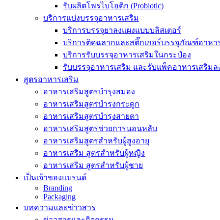
รับผลิตโพรไบโอติก (Probiotic)
บริการแบ่งบรรจุอาหารเสริม
บริการบรรจุยาลงแผงแบบบลิสเตอร์
บริการติดฉลากและสติ๊กเกอร์บรรจุภัณฑ์อาหาร
บริการรับบรรจุอาหารเสริมในกระป๋อง
รับบรรจุอาหารเสริม และรับแพ็คอาหารเสริม
สูตรอาหารเสริม
อาหารเสริมสูตรบำรุงสมอง
อาหารเสริมสูตรบำรุงกระดูก
อาหารเสริมสูตรบำรุงสายตา
อาหารเสริมสูตรช่วยการนอนหลับ
อาหารเสริมสูตรสำหรับผู้สูงอายุ
อาหารเสริม สูตรสำหรับผู้หญิง
อาหารเสริม สูตรสำหรับผู้ชาย
เป็นเจ้าของแบรนด์
Branding
Packaging
บทความและข่าวสาร
ข่าวสารและกิจกรรม