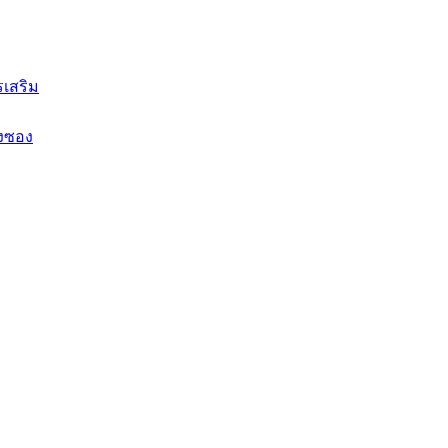
เสริม
ลงซอง