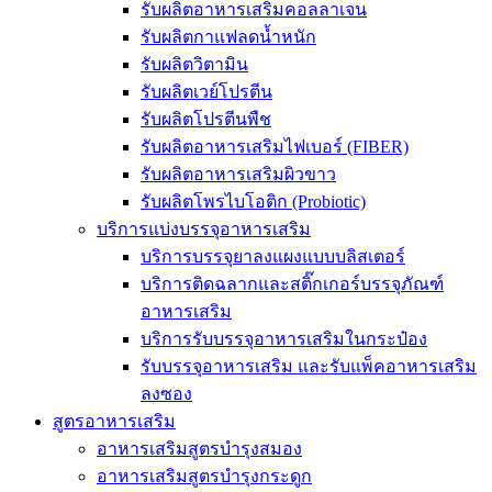
รับผลิตอาหารเสริมคอลลาเจน
รับผลิตกาแฟลดน้ำหนัก
รับผลิตวิตามิน
รับผลิตเวย์โปรตีน
รับผลิตโปรตีนพืช
รับผลิตอาหารเสริมไฟเบอร์ (FIBER)
รับผลิตอาหารเสริมผิวขาว
รับผลิตโพรไบโอติก (Probiotic)
บริการแบ่งบรรจุอาหารเสริม
บริการบรรจุยาลงแผงแบบบลิสเตอร์
บริการติดฉลากและสติ๊กเกอร์บรรจุภัณฑ์
อาหารเสริม
บริการรับบรรจุอาหารเสริมในกระป๋อง
รับบรรจุอาหารเสริม และรับแพ็คอาหารเสริม
ลงซอง
สูตรอาหารเสริม
อาหารเสริมสูตรบำรุงสมอง
อาหารเสริมสูตรบำรุงกระดูก