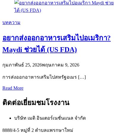
บทความ
อยากส่งออกอาหารเสริมไปอเมริกา?
Maydi ช่วยได้ (US FDA)
กุมภาพันธ์ 25, 2026
พฤษภาคม 9, 2026
การส่งออกอาหารเสริมไปสหรัฐอเมร […]
Read More
ติดต่อเยี่ยมชมโรงงาน
บริษัท เมดิ อินเตอร์เนชั่นแนล จำกัด
8888/4-5 หมู่ที่ 2 ตำบลแพรกษาใหม่