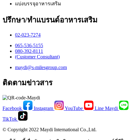
แบ่งบรรจุอาหารเสริม
ปรึกษา/ทำแบรนด์อาหารเสริม
02-023-7274​
065-536-5155
​080-392-8111
(Customer Consultant)​
maydi@s-milesgroup.com
ติดตามข่าวสาร
Facebook
Instagram
YouTube
Line Maydi
TikTok
© Copyright 2022 Maydi International Co.,Ltd.