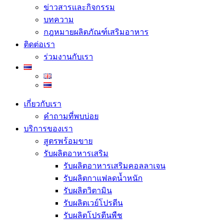
ข่าวสารและกิจกรรม
บทความ
กฎหมายผลิตภัณฑ์เสริมอาหาร
ติดต่อเรา
ร่วมงานกับเรา
เกี่ยวกับเรา
คำถามที่พบบ่อย
บริการของเรา
สูตรพร้อมขาย
รับผลิตอาหารเสริม
รับผลิตอาหารเสริมคอลลาเจน
รับผลิตกาแฟลดน้ำหนัก
รับผลิตวิตามิน
รับผลิตเวย์โปรตีน
รับผลิตโปรตีนพืช