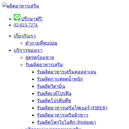
ปรึกษาฟรี!
02-023-7274 ​
เกี่ยวกับเรา
คำถามที่พบบ่อย
บริการของเรา
สูตรพร้อมขาย
รับผลิตอาหารเสริม
รับผลิตอาหารเสริมคอลลาเจน
รับผลิตกาแฟลดน้ำหนัก
รับผลิตวิตามิน
รับผลิตเวย์โปรตีน
รับผลิตโปรตีนพืช
รับผลิตอาหารเสริมไฟเบอร์ (FIBER)
รับผลิตอาหารเสริมผิวขาว
รับผลิตโพรไบโอติก (Probiotic)