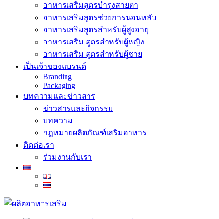
อาหารเสริมสูตรบำรุงสายตา
อาหารเสริมสูตรช่วยการนอนหลับ
อาหารเสริมสูตรสำหรับผู้สูงอายุ
อาหารเสริม สูตรสำหรับผู้หญิง
อาหารเสริม สูตรสำหรับผู้ชาย
เป็นเจ้าของแบรนด์
Branding
Packaging
บทความและข่าวสาร
ข่าวสารและกิจกรรม
บทความ
กฎหมายผลิตภัณฑ์เสริมอาหาร
ติดต่อเรา
ร่วมงานกับเรา