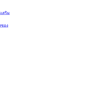
เสริม
ลงซอง