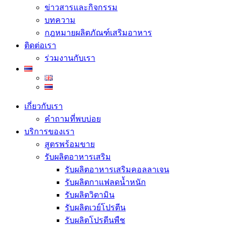
ข่าวสารและกิจกรรม
บทความ
กฎหมายผลิตภัณฑ์เสริมอาหาร
ติดต่อเรา
ร่วมงานกับเรา
เกี่ยวกับเรา
คำถามที่พบบ่อย
บริการของเรา
สูตรพร้อมขาย
รับผลิตอาหารเสริม
รับผลิตอาหารเสริมคอลลาเจน
รับผลิตกาแฟลดน้ำหนัก
รับผลิตวิตามิน
รับผลิตเวย์โปรตีน
รับผลิตโปรตีนพืช