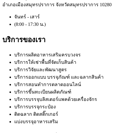
อำเภอเมืองสมุทรปราการ จังหวัดสมุทรปราการ 10280
จันทร์ - เสาร์
(8:00 - 17:30 น.)
บริการของเรา
บริการผลิตอาหารเสริมครบวงจร
บริการให้เช่าพื้นที่จัดเก็บสินค้า
บริการวิจัยและพัฒนาสูตร
บริการออกแบบ บรรจุภัณฑ์ และฉลากสินค้า
บริการสอนทำการตลาดออนไลน์
บริการขึ้นทะเบียนผลิตภัณฑ์
บริการบรรจุบลิสเตอร์แพคด้วยเครื่องจักร
บริการบรรจุกระป๋อง
ติดฉลาก ติดสติ๊กเกอร์
แบ่งบรรจุอาหารเสริม