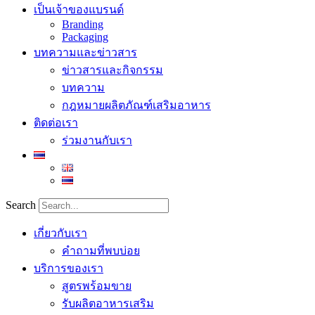
เป็นเจ้าของแบรนด์
Branding
Packaging
บทความและข่าวสาร
ข่าวสารและกิจกรรม
บทความ
กฎหมายผลิตภัณฑ์เสริมอาหาร
ติดต่อเรา
ร่วมงานกับเรา
Search
เกี่ยวกับเรา
คำถามที่พบบ่อย
บริการของเรา
สูตรพร้อมขาย
รับผลิตอาหารเสริม