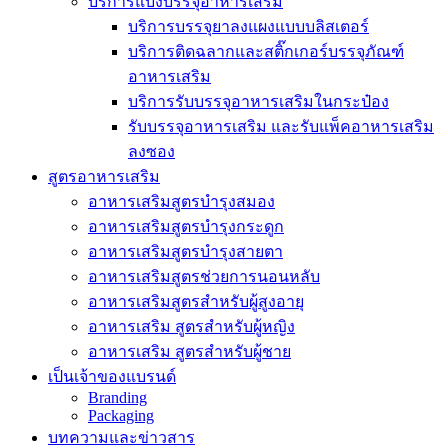
บริการแบ่งบรรจุอาหารเสริม
บริการบรรจุยาลงแผงแบบบลิสเตอร์
บริการติดฉลากและสติ๊กเกอร์บรรจุภัณฑ์
อาหารเสริม
บริการรับบรรจุอาหารเสริมในกระป๋อง
รับบรรจุอาหารเสริม และรับแพ็คอาหารเสริม
ลงซอง
สูตรอาหารเสริม
อาหารเสริมสูตรบำรุงสมอง
อาหารเสริมสูตรบำรุงกระดูก
อาหารเสริมสูตรบำรุงสายตา
อาหารเสริมสูตรช่วยการนอนหลับ
อาหารเสริมสูตรสำหรับผู้สูงอายุ
อาหารเสริม สูตรสำหรับผู้หญิง
อาหารเสริม สูตรสำหรับผู้ชาย
เป็นเจ้าของแบรนด์
Branding
Packaging
บทความและข่าวสาร