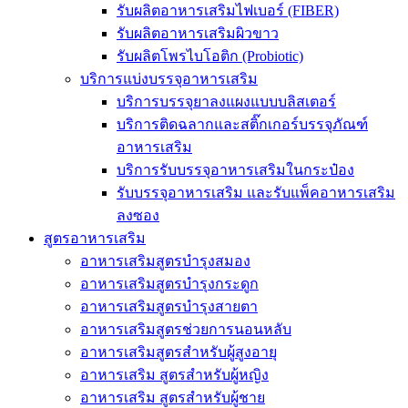
รับผลิตอาหารเสริมไฟเบอร์ (FIBER)
รับผลิตอาหารเสริมผิวขาว
รับผลิตโพรไบโอติก (Probiotic)
บริการแบ่งบรรจุอาหารเสริม
บริการบรรจุยาลงแผงแบบบลิสเตอร์
บริการติดฉลากและสติ๊กเกอร์บรรจุภัณฑ์
อาหารเสริม
บริการรับบรรจุอาหารเสริมในกระป๋อง
รับบรรจุอาหารเสริม และรับแพ็คอาหารเสริม
ลงซอง
สูตรอาหารเสริม
อาหารเสริมสูตรบำรุงสมอง
อาหารเสริมสูตรบำรุงกระดูก
อาหารเสริมสูตรบำรุงสายตา
อาหารเสริมสูตรช่วยการนอนหลับ
อาหารเสริมสูตรสำหรับผู้สูงอายุ
อาหารเสริม สูตรสำหรับผู้หญิง
อาหารเสริม สูตรสำหรับผู้ชาย