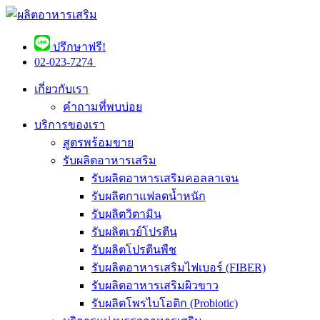
ปรึกษาฟรี!
02-023-7274 ​
เกี่ยวกับเรา
คำถามที่พบบ่อย
บริการของเรา
สูตรพร้อมขาย
รับผลิตอาหารเสริม
รับผลิตอาหารเสริมคอลลาเจน
รับผลิตกาแฟลดน้ำหนัก
รับผลิตวิตามิน
รับผลิตเวย์โปรตีน
รับผลิตโปรตีนพืช
รับผลิตอาหารเสริมไฟเบอร์ (FIBER)
รับผลิตอาหารเสริมผิวขาว
รับผลิตโพรไบโอติก (Probiotic)