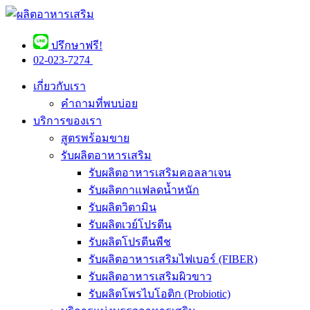
ปรึกษาฟรี!
02-023-7274 ​
เกี่ยวกับเรา
คำถามที่พบบ่อย
บริการของเรา
สูตรพร้อมขาย
รับผลิตอาหารเสริม
รับผลิตอาหารเสริมคอลลาเจน
รับผลิตกาแฟลดน้ำหนัก
รับผลิตวิตามิน
รับผลิตเวย์โปรตีน
รับผลิตโปรตีนพืช
รับผลิตอาหารเสริมไฟเบอร์ (FIBER)
รับผลิตอาหารเสริมผิวขาว
รับผลิตโพรไบโอติก (Probiotic)