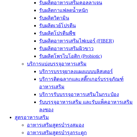
รับผลิตอาหารเสริมคอลลาเจน
รับผลิตกาแฟลดน้ำหนัก
รับผลิตวิตามิน
รับผลิตเวย์โปรตีน
รับผลิตโปรตีนพืช
รับผลิตอาหารเสริมไฟเบอร์ (FIBER)
รับผลิตอาหารเสริมผิวขาว
รับผลิตโพรไบโอติก (Probiotic)
บริการแบ่งบรรจุอาหารเสริม
บริการบรรจุยาลงแผงแบบบลิสเตอร์
บริการติดฉลากและสติ๊กเกอร์บรรจุภัณฑ์
อาหารเสริม
บริการรับบรรจุอาหารเสริมในกระป๋อง
รับบรรจุอาหารเสริม และรับแพ็คอาหารเสริม
ลงซอง
สูตรอาหารเสริม
อาหารเสริมสูตรบำรุงสมอง
อาหารเสริมสูตรบำรุงกระดูก