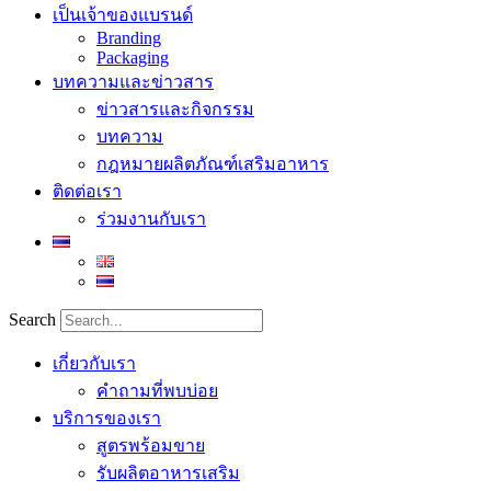
เป็นเจ้าของแบรนด์
Branding
Packaging
บทความและข่าวสาร
ข่าวสารและกิจกรรม
บทความ
กฎหมายผลิตภัณฑ์เสริมอาหาร
ติดต่อเรา
ร่วมงานกับเรา
Search
เกี่ยวกับเรา
คำถามที่พบบ่อย
บริการของเรา
สูตรพร้อมขาย
รับผลิตอาหารเสริม