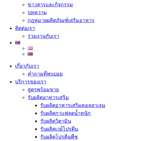
ข่าวสารและกิจกรรม
บทความ
กฎหมายผลิตภัณฑ์เสริมอาหาร
ติดต่อเรา
ร่วมงานกับเรา
เกี่ยวกับเรา
คำถามที่พบบ่อย
บริการของเรา
สูตรพร้อมขาย
รับผลิตอาหารเสริม
รับผลิตอาหารเสริมคอลลาเจน
รับผลิตกาแฟลดน้ำหนัก
รับผลิตวิตามิน
รับผลิตเวย์โปรตีน
รับผลิตโปรตีนพืช