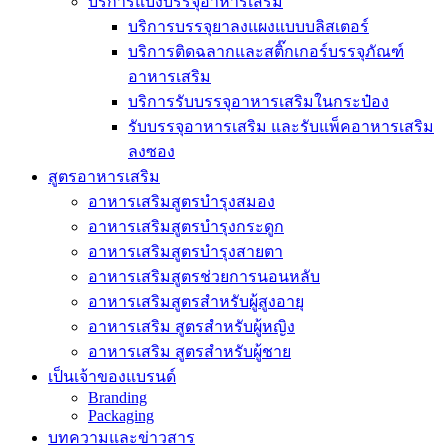
บริการแบ่งบรรจุอาหารเสริม
บริการบรรจุยาลงแผงแบบบลิสเตอร์
บริการติดฉลากและสติ๊กเกอร์บรรจุภัณฑ์
อาหารเสริม
บริการรับบรรจุอาหารเสริมในกระป๋อง
รับบรรจุอาหารเสริม และรับแพ็คอาหารเสริม
ลงซอง
สูตรอาหารเสริม
อาหารเสริมสูตรบำรุงสมอง
อาหารเสริมสูตรบำรุงกระดูก
อาหารเสริมสูตรบำรุงสายตา
อาหารเสริมสูตรช่วยการนอนหลับ
อาหารเสริมสูตรสำหรับผู้สูงอายุ
อาหารเสริม สูตรสำหรับผู้หญิง
อาหารเสริม สูตรสำหรับผู้ชาย
เป็นเจ้าของแบรนด์
Branding
Packaging
บทความและข่าวสาร