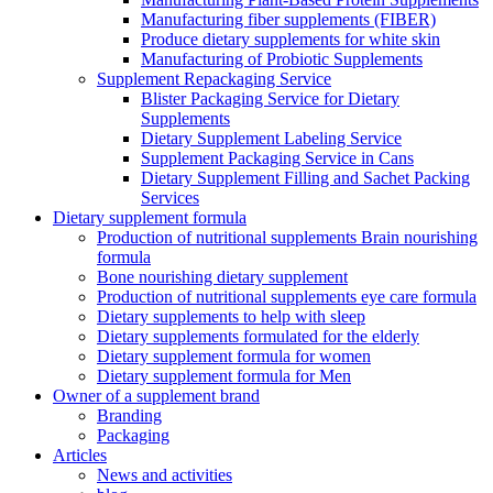
Manufacturing fiber supplements (FIBER)
Produce dietary supplements for white skin
Manufacturing of Probiotic Supplements
Supplement Repackaging Service
Blister Packaging Service for Dietary
Supplements​
Dietary Supplement Labeling Service
Supplement Packaging Service in Cans
Dietary Supplement Filling and Sachet Packing
Services
Dietary supplement formula
Production of nutritional supplements Brain nourishing
formula
Bone nourishing dietary supplement
Production of nutritional supplements eye care formula
Dietary supplements to help with sleep
Dietary supplements formulated for the elderly
Dietary supplement formula for women
Dietary supplement formula for Men
Owner of a supplement brand
Branding
Packaging
Articles
News and activities