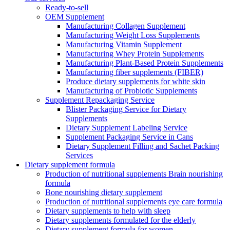
Ready-to-sell
OEM Supplement
Manufacturing Collagen Supplement
Manufacturing Weight Loss Supplements
Manufacturing Vitamin Supplement
Manufacturing Whey Protein Supplements
Manufacturing Plant-Based Protein Supplements
Manufacturing fiber supplements (FIBER)
Produce dietary supplements for white skin
Manufacturing of Probiotic Supplements
Supplement Repackaging Service
Blister Packaging Service for Dietary
Supplements​
Dietary Supplement Labeling Service
Supplement Packaging Service in Cans
Dietary Supplement Filling and Sachet Packing
Services
Dietary supplement formula
Production of nutritional supplements Brain nourishing
formula
Bone nourishing dietary supplement
Production of nutritional supplements eye care formula
Dietary supplements to help with sleep
Dietary supplements formulated for the elderly
Dietary supplement formula for women