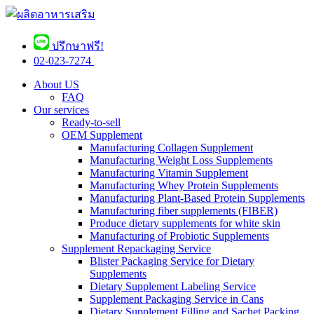
ปรึกษาฟรี!
02-023-7274 ​
About US
FAQ
Our services
Ready-to-sell
OEM Supplement
Manufacturing Collagen Supplement
Manufacturing Weight Loss Supplements
Manufacturing Vitamin Supplement
Manufacturing Whey Protein Supplements
Manufacturing Plant-Based Protein Supplements
Manufacturing fiber supplements (FIBER)
Produce dietary supplements for white skin
Manufacturing of Probiotic Supplements
Supplement Repackaging Service
Blister Packaging Service for Dietary
Supplements​
Dietary Supplement Labeling Service
Supplement Packaging Service in Cans
Dietary Supplement Filling and Sachet Packing