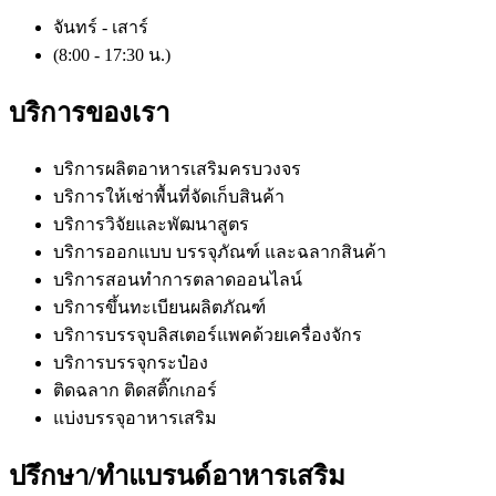
จันทร์ - เสาร์
(8:00 - 17:30 น.)
บริการของเรา
บริการผลิตอาหารเสริมครบวงจร
บริการให้เช่าพื้นที่จัดเก็บสินค้า
บริการวิจัยและพัฒนาสูตร
บริการออกแบบ บรรจุภัณฑ์ และฉลากสินค้า
บริการสอนทำการตลาดออนไลน์
บริการขึ้นทะเบียนผลิตภัณฑ์
บริการบรรจุบลิสเตอร์แพคด้วยเครื่องจักร
บริการบรรจุกระป๋อง
ติดฉลาก ติดสติ๊กเกอร์
แบ่งบรรจุอาหารเสริม
ปรึกษา/ทำแบรนด์อาหารเสริม