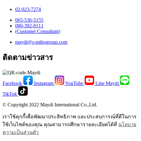
02-023-7274​
065-536-5155
​080-392-8111
(Customer Consultant)​
maydi@s-milesgroup.com
ติดตามข่าวสาร
Facebook
Instagram
YouTube
Line Maydi
TikTok
© Copyright 2022 Maydi International Co.,Ltd.
เราใช้คุกกี้เพื่อพัฒนาประสิทธิภาพ และประสบการณ์ที่ดีในการ
ใช้เว็บไซต์ของคุณ คุณสามารถศึกษารายละเอียดได้ที่
นโยบาย
ความเป็นส่วนตัว