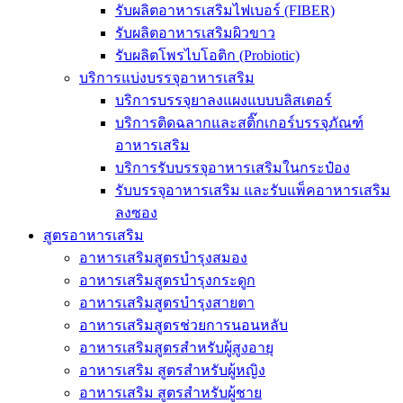
รับผลิตอาหารเสริมไฟเบอร์ (FIBER)
รับผลิตอาหารเสริมผิวขาว
รับผลิตโพรไบโอติก (Probiotic)
บริการแบ่งบรรจุอาหารเสริม
บริการบรรจุยาลงแผงแบบบลิสเตอร์
บริการติดฉลากและสติ๊กเกอร์บรรจุภัณฑ์
อาหารเสริม
บริการรับบรรจุอาหารเสริมในกระป๋อง
รับบรรจุอาหารเสริม และรับแพ็คอาหารเสริม
ลงซอง
สูตรอาหารเสริม
อาหารเสริมสูตรบำรุงสมอง
อาหารเสริมสูตรบำรุงกระดูก
อาหารเสริมสูตรบำรุงสายตา
อาหารเสริมสูตรช่วยการนอนหลับ
อาหารเสริมสูตรสำหรับผู้สูงอายุ
อาหารเสริม สูตรสำหรับผู้หญิง
อาหารเสริม สูตรสำหรับผู้ชาย