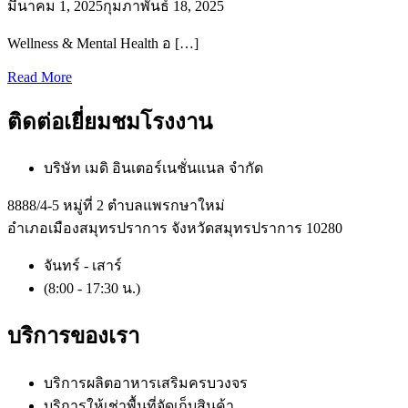
มีนาคม 1, 2025
กุมภาพันธ์ 18, 2025
Wellness & Mental Health อ […]
Read More
ติดต่อเยี่ยมชมโรงงาน
บริษัท เมดิ อินเตอร์เนชั่นแนล จำกัด
8888/4-5 หมู่ที่ 2 ตำบลแพรกษาใหม่
อำเภอเมืองสมุทรปราการ จังหวัดสมุทรปราการ 10280
จันทร์ - เสาร์
(8:00 - 17:30 น.)
บริการของเรา
บริการผลิตอาหารเสริมครบวงจร
บริการให้เช่าพื้นที่จัดเก็บสินค้า