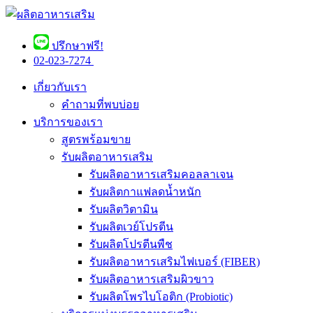
ปรึกษาฟรี!
02-023-7274 ​
เกี่ยวกับเรา
คำถามที่พบบ่อย
บริการของเรา
สูตรพร้อมขาย
รับผลิตอาหารเสริม
รับผลิตอาหารเสริมคอลลาเจน
รับผลิตกาแฟลดน้ำหนัก
รับผลิตวิตามิน
รับผลิตเวย์โปรตีน
รับผลิตโปรตีนพืช
รับผลิตอาหารเสริมไฟเบอร์ (FIBER)
รับผลิตอาหารเสริมผิวขาว
รับผลิตโพรไบโอติก (Probiotic)