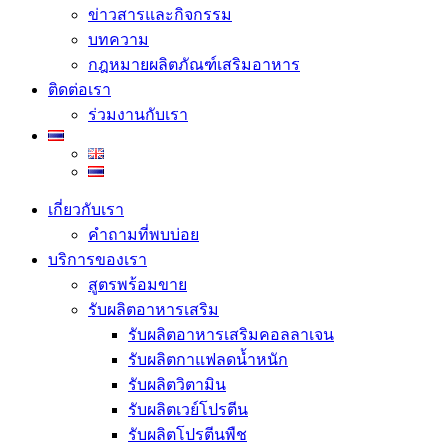
ข่าวสารและกิจกรรม
บทความ
กฎหมายผลิตภัณฑ์เสริมอาหาร
ติดต่อเรา
ร่วมงานกับเรา
เกี่ยวกับเรา
คำถามที่พบบ่อย
บริการของเรา
สูตรพร้อมขาย
รับผลิตอาหารเสริม
รับผลิตอาหารเสริมคอลลาเจน
รับผลิตกาแฟลดน้ำหนัก
รับผลิตวิตามิน
รับผลิตเวย์โปรตีน
รับผลิตโปรตีนพืช