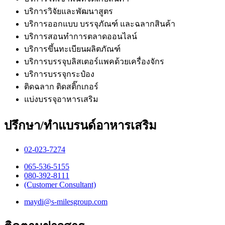
บริการวิจัยและพัฒนาสูตร
บริการออกแบบ บรรจุภัณฑ์ และฉลากสินค้า
บริการสอนทำการตลาดออนไลน์
บริการขึ้นทะเบียนผลิตภัณฑ์
บริการบรรจุบลิสเตอร์แพคด้วยเครื่องจักร
บริการบรรจุกระป๋อง
ติดฉลาก ติดสติ๊กเกอร์
แบ่งบรรจุอาหารเสริม
ปรึกษา/ทำแบรนด์อาหารเสริม
02-023-7274​
065-536-5155
​080-392-8111
(Customer Consultant)​
maydi@s-milesgroup.com