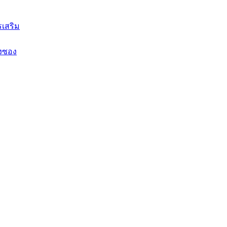
เสริม
ลงซอง