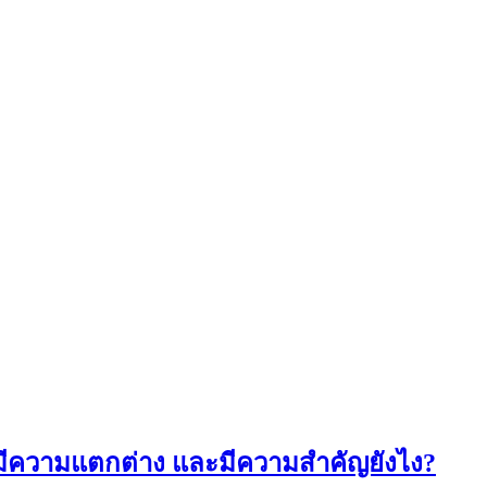
มีความแตกต่าง และมีความสำคัญยังไง?