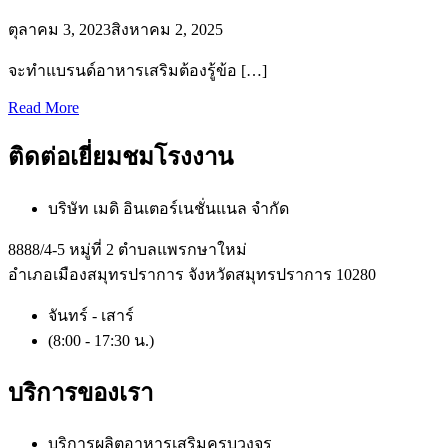
ตุลาคม 3, 2023
สิงหาคม 2, 2025
จะทำแบรนด์อาหารเสริมต้องรู้ข้อ […]
Read More
ติดต่อเยี่ยมชมโรงงาน
บริษัท เมดิ อินเตอร์เนชั่นแนล จำกัด
8888/4-5 หมู่ที่ 2 ตำบลแพรกษาใหม่
อำเภอเมืองสมุทรปราการ จังหวัดสมุทรปราการ 10280
จันทร์ - เสาร์
(8:00 - 17:30 น.)
บริการของเรา
บริการผลิตอาหารเสริมครบวงจร