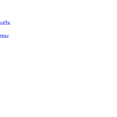
เสริม
ลงซอง