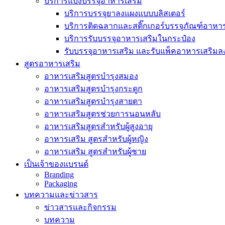
บริการแบ่งบรรจุอาหารเสริม
บริการบรรจุยาลงแผงแบบบลิสเตอร์
บริการติดฉลากและสติ๊กเกอร์บรรจุภัณฑ์อาหาร
บริการรับบรรจุอาหารเสริมในกระป๋อง
รับบรรจุอาหารเสริม และรับแพ็คอาหารเสริม
สูตรอาหารเสริม
อาหารเสริมสูตรบำรุงสมอง
อาหารเสริมสูตรบำรุงกระดูก
อาหารเสริมสูตรบำรุงสายตา
อาหารเสริมสูตรช่วยการนอนหลับ
อาหารเสริมสูตรสำหรับผู้สูงอายุ
อาหารเสริม สูตรสำหรับผู้หญิง
อาหารเสริม สูตรสำหรับผู้ชาย
เป็นเจ้าของแบรนด์
Branding
Packaging
บทความและข่าวสาร
ข่าวสารและกิจกรรม
บทความ