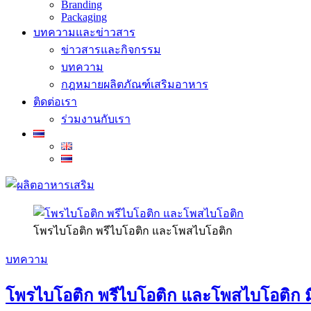
Branding
Packaging
บทความและข่าวสาร
ข่าวสารและกิจกรรม
บทความ
กฎหมายผลิตภัณฑ์เสริมอาหาร
ติดต่อเรา
ร่วมงานกับเรา
โพรไบโอติก พรีไบโอติก และโพสไบโอติก
บทความ
โพรไบโอติก พรีไบโอติก และโพสไบโอติก 