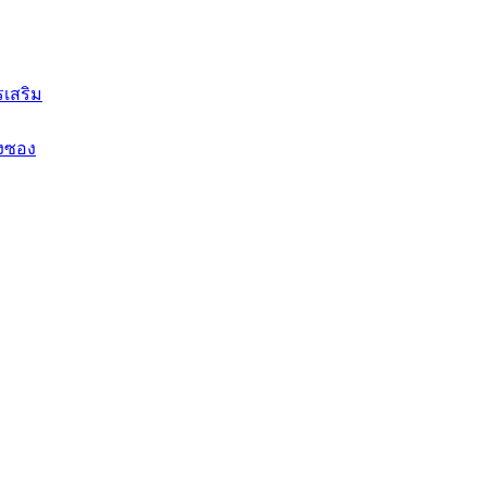
เสริม
ลงซอง