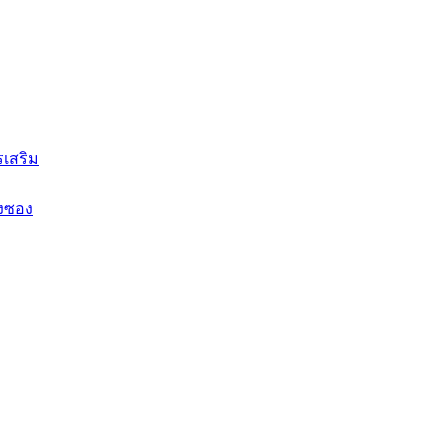
เสริม
ลงซอง