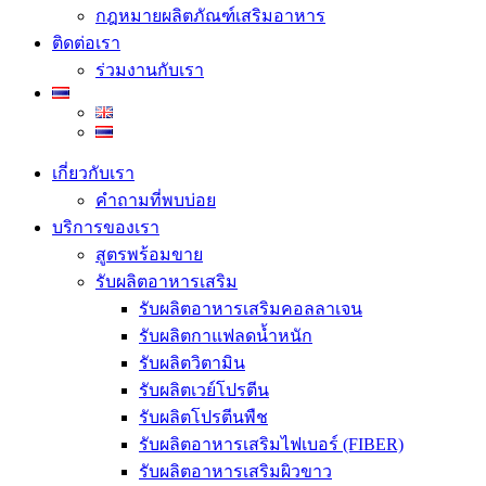
กฎหมายผลิตภัณฑ์เสริมอาหาร
ติดต่อเรา
ร่วมงานกับเรา
เกี่ยวกับเรา
คำถามที่พบบ่อย
บริการของเรา
สูตรพร้อมขาย
รับผลิตอาหารเสริม
รับผลิตอาหารเสริมคอลลาเจน
รับผลิตกาแฟลดน้ำหนัก
รับผลิตวิตามิน
รับผลิตเวย์โปรตีน
รับผลิตโปรตีนพืช
รับผลิตอาหารเสริมไฟเบอร์ (FIBER)
รับผลิตอาหารเสริมผิวขาว