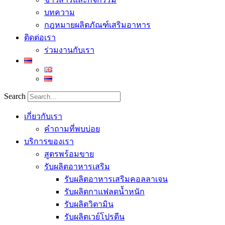
บทความ
กฎหมายผลิตภัณฑ์เสริมอาหาร
ติดต่อเรา
ร่วมงานกับเรา
Search
เกี่ยวกับเรา
คำถามที่พบบ่อย
บริการของเรา
สูตรพร้อมขาย
รับผลิตอาหารเสริม
รับผลิตอาหารเสริมคอลลาเจน
รับผลิตกาแฟลดน้ำหนัก
รับผลิตวิตามิน
รับผลิตเวย์โปรตีน