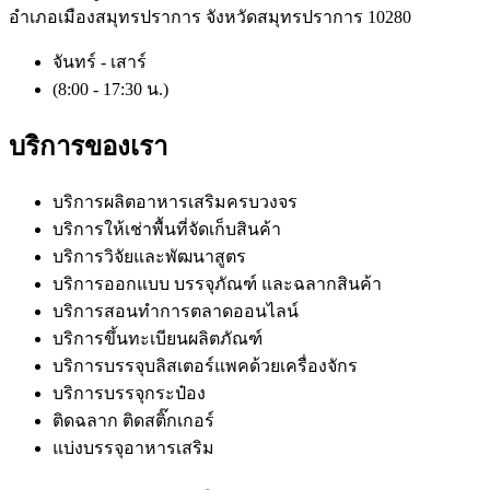
อำเภอเมืองสมุทรปราการ จังหวัดสมุทรปราการ 10280
จันทร์ - เสาร์
(8:00 - 17:30 น.)
บริการของเรา
บริการผลิตอาหารเสริมครบวงจร
บริการให้เช่าพื้นที่จัดเก็บสินค้า
บริการวิจัยและพัฒนาสูตร
บริการออกแบบ บรรจุภัณฑ์ และฉลากสินค้า
บริการสอนทำการตลาดออนไลน์
บริการขึ้นทะเบียนผลิตภัณฑ์
บริการบรรจุบลิสเตอร์แพคด้วยเครื่องจักร
บริการบรรจุกระป๋อง
ติดฉลาก ติดสติ๊กเกอร์
แบ่งบรรจุอาหารเสริม