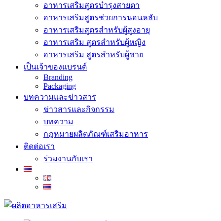
อาหารเสริมสูตรบำรุงสายตา
อาหารเสริมสูตรช่วยการนอนหลับ
อาหารเสริมสูตรสำหรับผู้สูงอายุ
อาหารเสริม สูตรสำหรับผู้หญิง
อาหารเสริม สูตรสำหรับผู้ชาย
เป็นเจ้าของแบรนด์
Branding
Packaging
บทความและข่าวสาร
ข่าวสารและกิจกรรม
บทความ
กฎหมายผลิตภัณฑ์เสริมอาหาร
ติดต่อเรา
ร่วมงานกับเรา