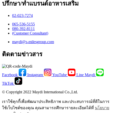
ปรึกษา/ทำแบรนด์อาหารเสริม
02-023-7274​
065-536-5155
​080-392-8111
(Customer Consultant)​
maydi@s-milesgroup.com
ติดตามข่าวสาร
Facebook
Instagram
YouTube
Line Maydi
TikTok
© Copyright 2022 Maydi International Co.,Ltd.
เราใช้คุกกี้เพื่อพัฒนาประสิทธิภาพ และประสบการณ์ที่ดีในการ
ใช้เว็บไซต์ของคุณ คุณสามารถศึกษารายละเอียดได้ที่
นโยบาย