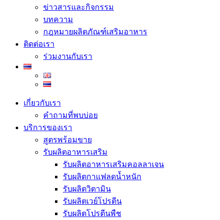
ข่าวสารและกิจกรรม
บทความ
กฎหมายผลิตภัณฑ์เสริมอาหาร
ติดต่อเรา
ร่วมงานกับเรา
เกี่ยวกับเรา
คำถามที่พบบ่อย
บริการของเรา
สูตรพร้อมขาย
รับผลิตอาหารเสริม
รับผลิตอาหารเสริมคอลลาเจน
รับผลิตกาแฟลดน้ำหนัก
รับผลิตวิตามิน
รับผลิตเวย์โปรตีน
รับผลิตโปรตีนพืช