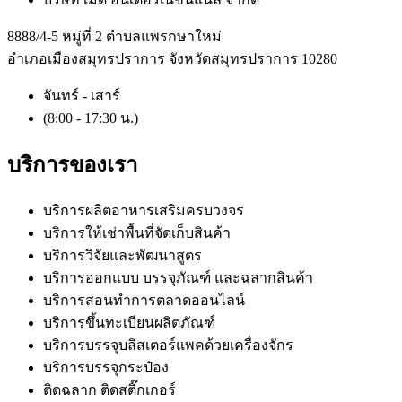
ที่
คน
8888/4-5 หมู่ที่ 2 ตำบลแพรกษาใหม่
ไม่
อำเภอเมืองสมุทรปราการ จังหวัดสมุทรปราการ 10280
กิน
จันทร์ - เสาร์
ผัก
(8:00 - 17:30 น.)
ต้อง
ลอง!
บริการของเรา
บริการผลิตอาหารเสริมครบวงจร
บริการให้เช่าพื้นที่จัดเก็บสินค้า
บริการวิจัยและพัฒนาสูตร
บริการออกแบบ บรรจุภัณฑ์ และฉลากสินค้า
บริการสอนทำการตลาดออนไลน์
บริการขึ้นทะเบียนผลิตภัณฑ์
บริการบรรจุบลิสเตอร์แพคด้วยเครื่องจักร
บริการบรรจุกระป๋อง
ติดฉลาก ติดสติ๊กเกอร์