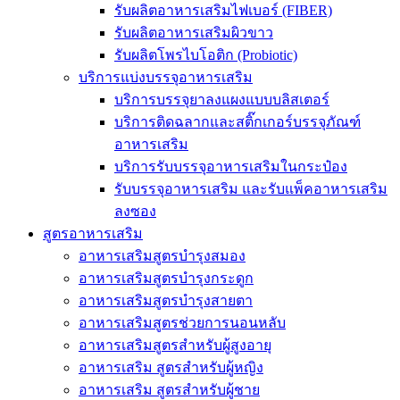
รับผลิตอาหารเสริมไฟเบอร์ (FIBER)
รับผลิตอาหารเสริมผิวขาว
รับผลิตโพรไบโอติก (Probiotic)
บริการแบ่งบรรจุอาหารเสริม
บริการบรรจุยาลงแผงแบบบลิสเตอร์
บริการติดฉลากและสติ๊กเกอร์บรรจุภัณฑ์
อาหารเสริม
บริการรับบรรจุอาหารเสริมในกระป๋อง
รับบรรจุอาหารเสริม และรับแพ็คอาหารเสริม
ลงซอง
สูตรอาหารเสริม
อาหารเสริมสูตรบำรุงสมอง
อาหารเสริมสูตรบำรุงกระดูก
อาหารเสริมสูตรบำรุงสายตา
อาหารเสริมสูตรช่วยการนอนหลับ
อาหารเสริมสูตรสำหรับผู้สูงอายุ
อาหารเสริม สูตรสำหรับผู้หญิง
อาหารเสริม สูตรสำหรับผู้ชาย