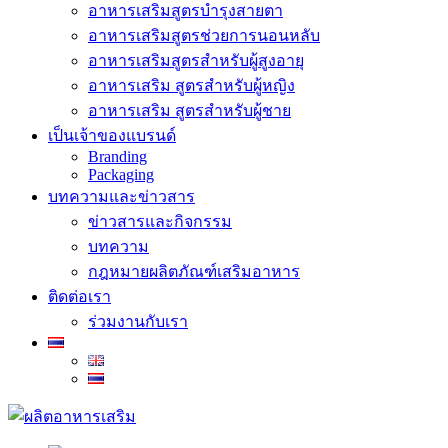
อาหารเสริมสูตรบำรุงสายตา
อาหารเสริมสูตรช่วยการนอนหลับ
อาหารเสริมสูตรสำหรับผู้สูงอายุ
อาหารเสริม สูตรสำหรับผู้หญิง
อาหารเสริม สูตรสำหรับผู้ชาย
เป็นเจ้าของแบรนด์
Branding
Packaging
บทความและข่าวสาร
ข่าวสารและกิจกรรม
บทความ
กฎหมายผลิตภัณฑ์เสริมอาหาร
ติดต่อเรา
ร่วมงานกับเรา