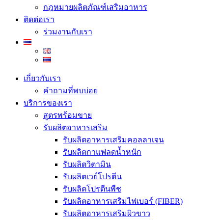
กฎหมายผลิตภัณฑ์เสริมอาหาร
ติดต่อเรา
ร่วมงานกับเรา
เกี่ยวกับเรา
คำถามที่พบบ่อย
บริการของเรา
สูตรพร้อมขาย
รับผลิตอาหารเสริม
รับผลิตอาหารเสริมคอลลาเจน
รับผลิตกาแฟลดน้ำหนัก
รับผลิตวิตามิน
รับผลิตเวย์โปรตีน
รับผลิตโปรตีนพืช
รับผลิตอาหารเสริมไฟเบอร์ (FIBER)
รับผลิตอาหารเสริมผิวขาว