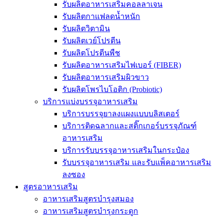
รับผลิตอาหารเสริมคอลลาเจน
รับผลิตกาแฟลดน้ำหนัก
รับผลิตวิตามิน
รับผลิตเวย์โปรตีน
รับผลิตโปรตีนพืช
รับผลิตอาหารเสริมไฟเบอร์ (FIBER)
รับผลิตอาหารเสริมผิวขาว
รับผลิตโพรไบโอติก (Probiotic)
บริการแบ่งบรรจุอาหารเสริม
บริการบรรจุยาลงแผงแบบบลิสเตอร์
บริการติดฉลากและสติ๊กเกอร์บรรจุภัณฑ์
อาหารเสริม
บริการรับบรรจุอาหารเสริมในกระป๋อง
รับบรรจุอาหารเสริม และรับแพ็คอาหารเสริม
ลงซอง
สูตรอาหารเสริม
อาหารเสริมสูตรบำรุงสมอง
อาหารเสริมสูตรบำรุงกระดูก